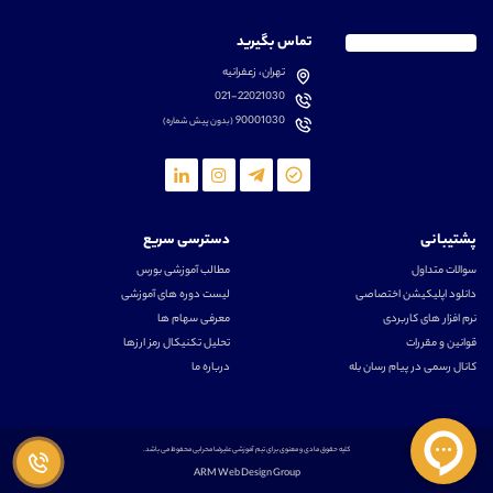
تماس بگیرید
تهران، زعفرانیه
021-22021030
90001030
(بدون پیش شماره)
پشتیبانی
دسترسی سریع
سوالات متداول
مطالب آموزشی بورس
دانلود اپلیکیشن اختصاصی
لیست دوره های آموزشی
نرم افزار های کاربردی
معرفی سهام ها
قوانین و مقررات
تحلیل تکنیکال رمز ارزها
کانال رسمی در پیام رسان بله
درباره ما
کلیه حقوق مادی و معنوی برای تیم آموزشی علیرضا محرابی محفوظ می باشد.
ARM Web Design Group