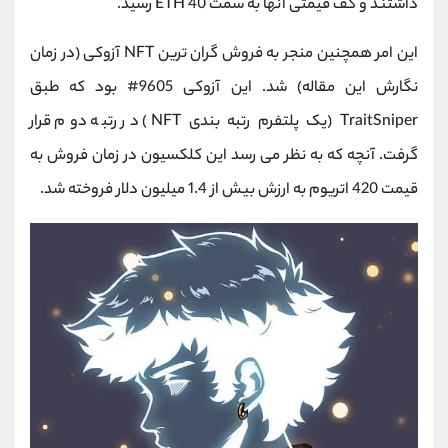
داشتند و کف قیمتی آنها به سمت 40 ETH رسید.
این امر همچنین منجر به فروش گران ترین NFT آزوکی (در زمان
نگارش این مقاله) شد. این آزوکی 9605# بود که طبق
TraitSniper (یک پلتفرم رتبه بندی NFT) در رتبه دوم قرار
گرفت. آنچه که به نظر می رسد این کلکسیون در زمان فروش به
قیمت 420 اتریوم به ارزش بیش از 1.4 میلیون دلار فروخته شد.