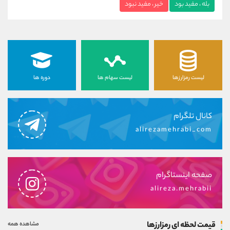
بله ، مفید بود
خیر ، مفید نبود
لیست رمزارزها
لیست سهام ها
دوره ها
کانال تلگرام
alirezamehrabi_com
صفحه اینستاگرام
alireza.mehrabii
قیمت لحظه ای رمزارزها
مشاهده همه