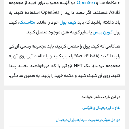
LooksRare و
OpenSea
دو گزینه محبوب برای خرید از مجموعه
Azuki هستند. اگر قصد دارید از OpenSea استفاده کنید، به
یاد داشته باشید که باید
کیف پول
خود را مانند
متامسک
، کیف
پول
کوین بیس
یا سایر گزینه های موجود متصل کنید.
هنگامی که کیف پول را متصل کردید، باید مجموعه رسمی آزوکی
را پیدا کنید (فقط "Azuki" را تایپ کنید و با علامت آبی روی آن به
مجموعه بروید). یک
NFT آزوکی
را که می‌خواهید بخرید پیدا
کنید، روی آن کلیک کنید و دکمه خرید را بزنید، به همین سادگی.
در این باره بیشتر بخوانید
تفاوت ارز دیجیتال و فارکس
عوامل موثر در مدیریت سرمایه بازار ارز دیجیتال