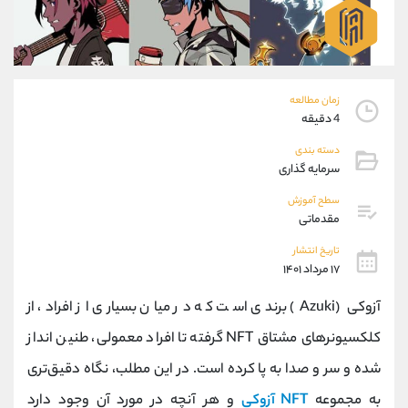
موبایل
09101364784
واتساپ
شروع گفتگو
تلگرام
@Armteam_admin_104
داخلی
104
زمان مطالعه
4 دقیقه
پشتیبان فروش
(یوسف فرخنده)
دسته بندی
موبایل
09194198792
سرمایه گذاری
واتساپ
شروع گفتگو
تلگرام
@Armteam_admin_33
سطح آموزش
مقدماتی
داخلی
118
تاریخ انتشار
۱۷ مرداد ۱۴۰۱
اطلاعات تماس
(دفتر فروش)
تلفن
021-22021030
آزوکی (Azuki) برندی است که در میان بسیاری از افراد، از
تلفن
021-22021040
کلکسیونرهای مشتاق NFT گرفته تا افراد معمولی، طنین انداز
بدون پیش شماره
90001030
شده و سر و صدا به پا کرده است. در این مطلب، نگاه دقیق‌تری
اینستاگرام
@alireza.mehrabii
کانال تلگرام
@alirezamehrabi_com
به مجموعه
NFT آزوکی
و هر آنچه در مورد آن وجود دارد