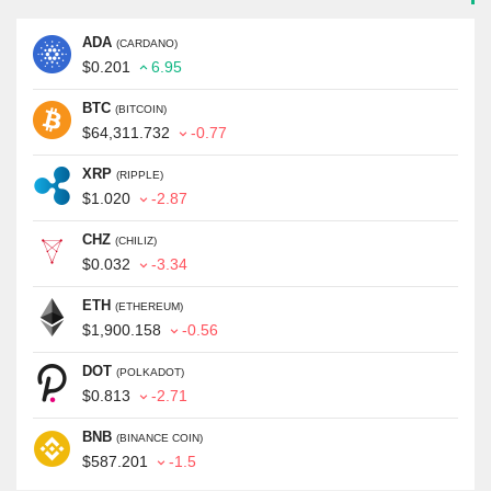
ADA
(CARDANO)
$0.201
6.95
BTC
(BITCOIN)
$64,311.732
-0.77
XRP
(RIPPLE)
$1.020
-2.87
CHZ
(CHILIZ)
$0.032
-3.34
ETH
(ETHEREUM)
$1,900.158
-0.56
DOT
(POLKADOT)
$0.813
-2.71
BNB
(BINANCE COIN)
$587.201
-1.5