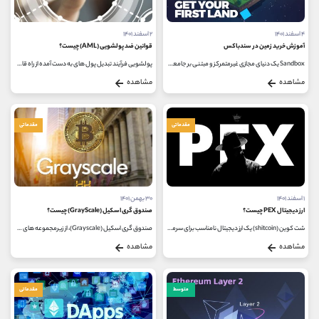
۴ اسفند ۱۴۰۱
۲ اسفند ۱۴۰۱
آموزش خرید زمین در سندباکس
قوانین ضد پولشویی (AML) چیست؟
Sandbox یک دنیای مجازی غیرمتمرکز و مبتنی بر جامعه است که سازندگان می توانند دارایی های موجود در جهان را طراحی، به اشتراک گذاشته...
پولشویی فرآیند تبدیل پول های به دست آمده از راه قاچاق و یا جرم های دیگر، به پول های پاک و مشروع جهت وارد کردن آنها به نظام های...
مشاهده
مشاهده
مقدماتی
مقدماتی
۱ اسفند ۱۴۰۱
۳۰ بهمن ۱۴۰۱
ارز دیجیتال PEX چیست؟
صندوق گری اسکیل (GrayScale) چیست؟
شت کوین (shitcoin) یک ارز دیجیتال نامناسب برای سرمایه گذاری، فاقد حاکمیت، کیفیت، توزیع ثروت، ارزش واقعی و فناوری می باشد. شت کوین...
صندوق گری اسکیل (Grayscale)، از زیرمجموعه های شرکت سرمایه گذاری ارز دیجیتال کارنسی گروپ است که آن را با نماد DCG نشان می دهند. این...
مشاهده
مشاهده
متوسط
مقدماتی