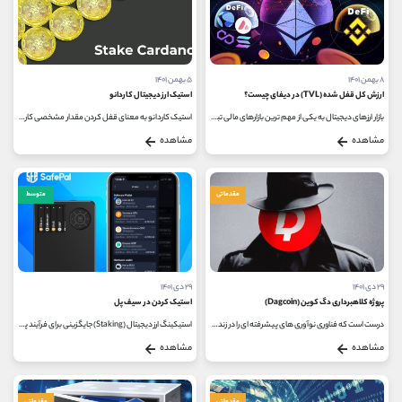
۸ بهمن ۱۴۰۱
۵ بهمن ۱۴۰۱
ارزش کل قفل شده (TVL) در دیفای چیست؟
استیک ارز دیجیتال کاردانو
بازار ارزهای دیجیتال به یکی از مهم ترین بازارهای مالی تبدیل شده که بسیاری از کاربران را برای کسب سود به این بازار سوق می دهد،...
استیک کاردانو به معنای قفل کردن مقدار مشخصی کاردانو برای یک دوره معین است تا تراکنش ها تایید شده و امنیت شبکه بلاک چین کاردانو...
مشاهده
مشاهده
مقدماتی
متوسط
۲۹ دی ۱۴۰۱
۲۹ دی ۱۴۰۱
پروژه کلاهبرداری دگ کوین (Dagcoin)
استیک کردن در سیف پل
درست است که فناوری نوآوری های پیشرفته ای را در زندگی روزمره ما ارائه کرده است، اما راه را برای مهاجرت کلاهبرداران مخفی از سرقت...
استیکینگ ارز دیجیتال (Staking) جایگزینی برای فرآیند پر هزینه استخراج می باشد که به کاربران در ازای نگهداری ارز دیجیتال، سود پرداخت...
مشاهده
مشاهده