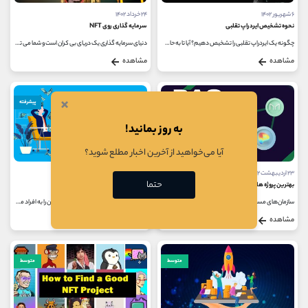
۶ شهریور ۱۴۰۲
۲۴ خرداد ۱۴۰۲
نحوه تشخیص ایردراپ تقلبی
سرمایه گذاری روی NFT
چگونه یک ایردراپ تقلبی را تشخیص دهیم؟ آیا تا به حال پول یا زمان خود را به دلیل کلاهبرداری ایردراپ از دست داده اید؟ بسیاری از...
دنیای سرمایه گذاری یک دریای بی کران است و شما می توانید در حوزه های مختلفی سرمایه گذاری کنید؛ یکی از این حوزه ها سرمایه گذاری...
مشاهده
مشاهده
×
متوسط
پیشرفته
به روز بمانید!
آیا می‌خواهید از آخرین اخبار مطلع شوید؟
۲۳ اردیبهشت ۱۴۰۲
۲۶ فروردین ۱۴۰۲
حتما
بهترین پروژه های دائو برای سرمایه گذاری چیست؟
درآمد منفعل چیست؟
سازمان‌های مستقل غیرمتمرکز (DAO) مهمترین بخش دنیای فناوری بلاک چین هستند. همانطور که از نام آنها پیداست، این سازمان ها پروتکل...
فرصت‌های درآمد منفعل کریپتو این امکان را به افراد می دهد تا بتوانند ضررهای ناشی از سقوط و رکود بازار را جبران کنند. همچنین...
مشاهده
مشاهده
متوسط
متوسط