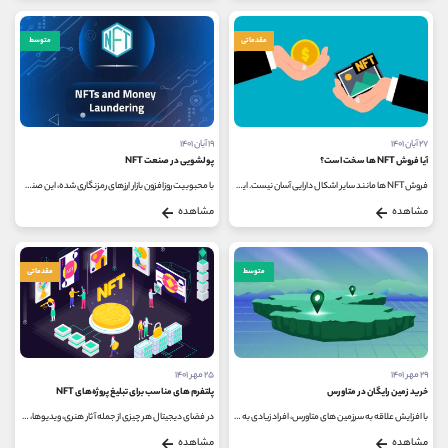
مقدماتی
متوسط
۲۷ آبان ۱۴۰۱
۱۹ آبان ۱۴۰۱
آیا فروش NFT ها سخت است؟
پولشویی در صنعت NFT
فروش NFT ها مانند سایر اشکال دارایی آسان نیست. ایجاد و سپس فروش آثار دیجیتالی شما هزینه‌های شبکه و بازار اتریوم را به همراه...
با محبوبیت روزافزون بازار ارزهای رمزنگاری شده، این صنعت مورد توجه بسیاری از کلاهبرداران قرار گرفته است و آن ها با استفاده...
مشاهده
مشاهده
متوسط
مقدماتی
۲۹ مهر ۱۴۰۱
۲۵ مهر ۱۴۰۱
خرید زمین رایگان در متاورس
پلتفرم های مناسب برای تبلیغ پروژه‌های NFT
با افزایش علاقه به سرزمین های متاورس، افراد زیادی به فکر سرمایه گذاری در این سرزمین های مجازی افتاده اند، در این بین برخی پلتفرم...
در فضای دیجیتال هر چیزی از جمله آثار هنری، ویدیوها، تصاویر، آلبوم‌های موسیقی، آهنگ‌ها و توییت ها می‌توانند به عنوان...
مشاهده
مشاهده