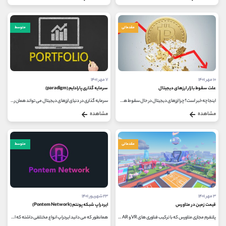
مقدماتی
متوسط
۱۰ مهر ۱۴۰۱
۷ مهر ۱۴۰۱
علت سقوط بازار ارزهای دیجیتال
سرمایه گذاری پارادایم (paradigm)
اینجا چه خبر است؟ چرا ارزهای دیجیتال در حال سقوط هستند؟ شاید این سوالی باشد که این روزها زیاد می شنوید. معامله گران یا علاقه...
سرمایه گذاری در دنیای ارزهای دیجیتال می تواند همان راهی باشد که شما را به آزادی مالی برساند اما تنها کورکورانه نباید در این...
مشاهده
مشاهده
مقدماتی
متوسط
۳ مهر ۱۴۰۱
۲۳ شهریور ۱۴۰۱
قیمت زمین در متاورس
ایردراپ شبکه پونتم (Pontem Network)
پلتفرم مجازی متاورس که با ترکیب فناوری های VR و AR فعالیت می کند، تاکنون توانسته توجه شرکت های بزرگ و معروفی از جمله والت دیزنی،...
همانطور که می دانید ایردراپ انواع مختلفی داشته که امروزه پلتفرم ها برای ارسال توکن خود از طریق ایردراپ به کاربران، اولاً به...