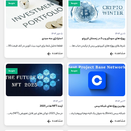
کانال بله
@alirezamehrabi_official
متوسط
متوسط
۱۱ دی ۱۴۰۴
۵ مهر ۱۴۰۴
پروژه های سودآور وب 3 در زمستان کریپتو
استراتژی سه سبدی
شرط بقای پروژه‌ های کریپتویی پس از ترکیدن حباب ‌ها، عبور از آزمون درآمدزایی واقعی است؛ جایی که روایت‌ های صرف و ارزش‌...
قطعا تحلیل شما برای خرید بیت‌ کوین در کف قیمت 45000 دلاری هوشمندانه بود اما استراتژی سه سبدی را فراموش کردید. شما تمام پس...
مشاهده
مشاهده
متوسط
متوسط
۳ تیر ۱۴۰۴
۲ تیر ۱۴۰۴
بهترین پروژه های شبکه بیس
آینده NFT ها در 2025
شبکه بیس (Base) به عنوان یک لایه دوم اتریوم با پشتیبانی کوین بیس (Coinbase)، به یکی از پلتفرم ‌های جذاب در فضای دیفای (DeFi) تبدیل شده...
در سال 2025، توکن‌ های غیر قابل تعویض (NFT) به یکی از محورهای اصلی تحول در فناوری و اقتصاد دیجیتال تبدیل شده ‌اند. پس از رشد...
مشاهده
مشاهده