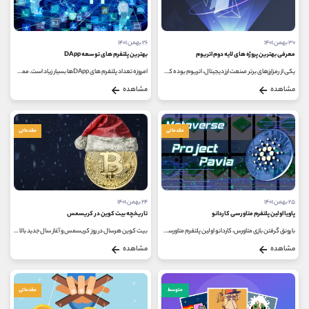
۳۰ بهمن ۱۴۰۱
۲۶ بهمن ۱۴۰۱
معرفی بهترین پروژه های لایه دوم اتریوم
بهترین پلتفرم های توسعه DApp
یکی از رمزارزهای برتر صنعت ارز دیجیتال، اتریوم بوده که مورد استقبال بسیاری از کاربران در این حوزه قرار گرفته است. بیش از هزار...
امروزه تعداد پلتفرم های DAppها بسیار زیاد است. ممکن است انتخاب چیزی که کاملاً مطابق با نیازهای توسعه دهندگان باشد چالش برانگیز...
مشاهده
مشاهده
مقدماتی
مقدماتی
۲۵ بهمن ۱۴۰۱
۲۴ بهمن ۱۴۰۱
پاویا اولین پلتفرم متاورسی کاردانو
تاریخچه بیت کوین در کریسمس
با رونق گرفتن بازی متاورس، کاردانو اولین پلتفرم متاورسی خود را تحت عنوان پاویا (Pavia) ارائه کرده است. Pavia Crypto یک بازی NFT Metaverse...
بیت کوین هرسال در روز کریسمس و آغاز سال جدید بالا و پایین می شود و روند قیمتی آن در هفته منتهی به آغاز سال جدید میلادی طی سال...
مشاهده
مشاهده
متوسط
مقدماتی