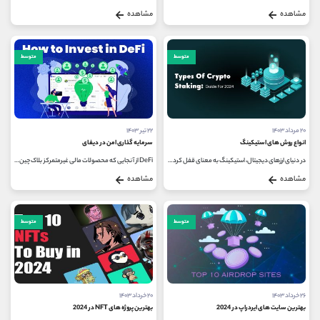
مشاهده
مشاهده
متوسط
متوسط
۲۰ مرداد ۱۴۰۳
۲۲ تیر ۱۴۰۳
انواع روش های استیکینگ
سرمایه گذاری امن در دیفای
در دنیای ارزهای دیجیتال، استیکینگ به معنای قفل کردن توکن ها برای پشتیبانی از عملیات شبکه بلاک چین و کسب پاداش است. این روش...
DeFi از آنجایی که محصولات مالی غیرمتمرکز بلاک چین را ارائه می دهد مورد استقبال کاربران رمزارز قرار گرفته است. خدمات مالی غیرمتمرکز...
مشاهده
مشاهده
متوسط
متوسط
۲۶ خرداد ۱۴۰۳
۲۰ خرداد ۱۴۰۳
بهترین سایت های ایردراپ در 2024
بهترین پروژه های NFT در 2024