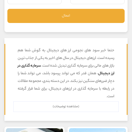
موبایل
09101364784
واتساپ
شروع گفتگو
اعمال
تلگرام
@Armteam_admin_104
داخلی
104
پشتیبان فروش
(یوسف فرخنده)
موبایل
09194198792
حتما خبر سود های نجومی ارز های دیجیتال به گوش شما هم
واتساپ
شروع گفتگو
رسیده است. ارزهای دیجیتال در سال های اخیر به یکی از جذاب ترین
تلگرام
@Armteam_admin_33
بازار های مالی برای سرمایه گذاری تبدیل شده است.
سرمایه گذاری در
داخلی
118
ارز دیجیتال
، همان قدر که می تواند پرسود باشد، می تواند شما را
دچار ضررهای سنگین نیز بکند. در این دسته بندی، مجموعه مقالات
اطلاعات تماس
در رابطه با سرمایه گذاری در ارزهای دیجیتال، برای شما قرار گرفته
(دفتر فروش)
است.
تلفن
021-22021030
تلفن
021-22021040
(مشاهده توضیحات)
بدون پیش شماره
90001030
اینستاگرام
@alireza.mehrabii
کانال تلگرام
@alirezamehrabi_com