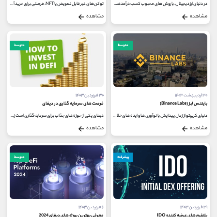
در دنیای ارز دیجیتال، با روش های محبوب کسب درآمدهای دلاری مواجه هستیم. دریافت ایردراپ رایگان یکی از جذاب ترین بخش های دنیای...
توکن‌های غیرقابل تعویض یا NFT، فرصتی برای خرید آثار هنری دیجیتال به صورت آنلاین و دریافت یک توکن دیجیتال منحصر به فرد است...
مشاهده
مشاهده
متوسط
متوسط
۳۰ اردیبهشت ۱۴۰۳
۳۰ فروردین ۱۴۰۳
بایننس لبز (Binance Labs)
فرصت های سرمایه گذاری در دیفای
دنیای کریپتو از زمان پیدایش با نوآوری ها و ایده های خلاقانه خود توجه بسیاری از سرمایه گذاران را به خود جلب کرده است و صندوق...
دیفای یکی از حوزه‌ های جذاب برای سرمایه‌گذاری است زیرا این فناوری باعث ایجاد فرصت‌های جدیدی در زمینه مالی و تکنولوژی...
مشاهده
مشاهده
پیشرفته
متوسط
۲۹ فروردین ۱۴۰۳
۶ فروردین ۱۴۰۳
پلتفرم های عرضه کننده IDO
معرفی بهترین پروژه های دیفای 2024