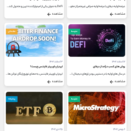
عرضه اولیه دیفای یا عرضه اولیه صرافی غیرمتمرکز مفهومی برای جمع آوری سرمایه برای پروژه های دیفای جدید است که در سال گذشته رونق...
DeFi به عنوان یکی از امیدوارکننده ترین و متحول کننده ترین مفاهیم در فضای بلاک چین ظاهر شده است. هدف این اکوسیستم مالی غیرمتمرکز...
مشاهده
مشاهده
متوسط
مقدماتی
۱۲ اسفند ۱۴۰۲
۳ اسفند ۱۴۰۲
روش های کسب درآمد از دیفای
ایردراپ اوربیتر فایننس چیست؟
در سال های اولیه با در دسترس بودن ارزهای دیجیتال، استفاده از دارایی های بلاک چین بسیار محدود بود. ما فقط می توانستیم ارزهای...
ایردراپ اوربیتر فایننس، به معنای توزیع رایگان توکن‌ های Orbiter Finance به کاربران است. Orbiter Finance یک پروژه DeFi (مالیات غیرمتمرکز)...
مشاهده
مشاهده
متوسط
پیشرفته
۶ بهمن ۱۴۰۲
۲۵ دی ۱۴۰۲