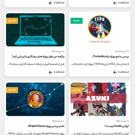
مشاهده
مشاهده
متوسط
مقدماتی
۳۰ مرداد ۱۴۰۱
۲۰ مرداد ۱۴۰۱
بررسی جامع پروژه ترکه (Terkehh)
چگونه می توان پروژه های رمزنگاری را ارزیابی کرد؟
از ابتدای سال 2022 (دی ماه 1400) پروژه ای به نام ترکه راه اندازی شده و از همان ابتدا توانسته با ایردراپ سنگین خود، کاربران زیادی...
قبل از تصمیم گیری در رابطه با سرمایه گذاری، سرمایه گذاران باید چندین فاکتور کلیدی و اصلی را مد نظر قرار دهند. داشتن یک چارچوب...
مشاهده
مشاهده
مقدماتی
مقدماتی
۱۷ مرداد ۱۴۰۱
۸ مرداد ۱۴۰۱
آزوکی (Azuki) چیست؟
نقد و بررسی پروژه Wojak Finance
آزوکی (Azuki) برندی است که در میان بسیاری از افراد، از کلکسیونرهای مشتاق NFT گرفته تا افراد معمولی، طنین انداز شده و سر و صدا به...
پروژه Wojak Finance یا ووجک فایننس با توکن WOJ یک پروژه خیریه است که ادعا می کند برای جبران ضررهای مالی تریدرها در بازار ارزهای دیجیتال...