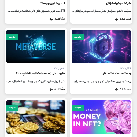
شرکت مایکرو استراتژی
ETF بیت کوین چیست؟
شرکت مایکرو استراتژی نقش بسیار اساسی در بازارهای مالی دارد، به گونه ای که هر وقت خبری از خریدهای کوچک یا بزرگ نهنگ های بیت...
ETF بیت کوین صندوق‌های قابل معامله در مبادلات هستند که قیمت بیت کوین را از طریق مشتقات، بازارهای نقدی یا مالکیت بیت کوین دنبال...
مشاهده
مشاهده
متوسط
متوسط
۶ آبان ۱۴۰۲
۲۶ مهر ۱۴۰۲
ریسک سیستماتیک دیفای
متاورس ملی (National Metaverse) چیست؟
ریسک پذیری و سفته بازی دو جزء جدایی ناپذیر همه بازارهای اقتصادی و مالی هستند. تاریخ نشان می دهد که بدون قوانین مناسب، تدابیر...
یکی از پروژه های جذابی که این روزها، مورد استقبال بسیاری از کاربران در فضای مجازی قرار گرفته است، متاورس ملی است اما سوال اینجاست...
مشاهده
مشاهده
متوسط
متوسط