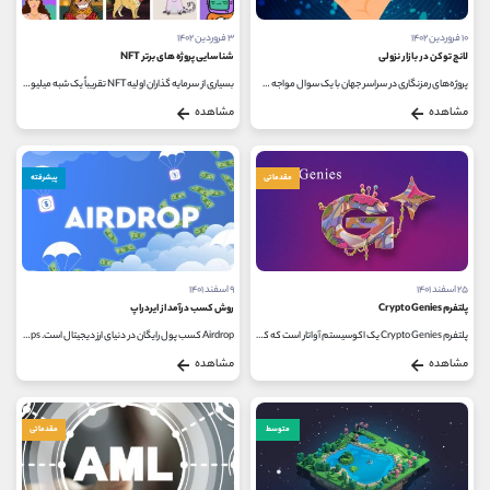
۱۰ فروردین ۱۴۰۲
۳ فروردین ۱۴۰۲
لانچ توکن در بازار نزولی
شناسایی پروژه های برتر NFT
پروژه‌های رمزنگاری در سراسر جهان با یک سوال مواجه هستند که: با توجه به نوسانات و فصلی بودن کریپتوکارنسی، زمان مناسب برای...
بسیاری از سرمایه گذاران اولیه NFT تقریباً یک شبه میلیونر شده اند. در آوریل 2021، یک NFT Bored Ape Yacht Club (BAYC) را فقط با 0.08 ETH ضرب شد. کمتر...
مشاهده
مشاهده
مقدماتی
پیشرفته
۲۵ اسفند ۱۴۰۱
۹ اسفند ۱۴۰۱
پلتفرم Crypto Genies
روش کسب درآمد از ایردراپ
پلتفرم Crypto Genies یک اکوسیستم آواتار است که کاربران می توانند در وسایل مد سرمایه گذاری کنند، فضاها و اماکن را کشف کنند و دنیای...
Airdrop کسب پول رایگان در دنیای ارز دیجیتال است. Airdrops معمولا توسط شرکت های نوظهور و ارزهای دیجیتال جدید ساخته می شود و شامل ارزهای...
مشاهده
مشاهده
متوسط
مقدماتی