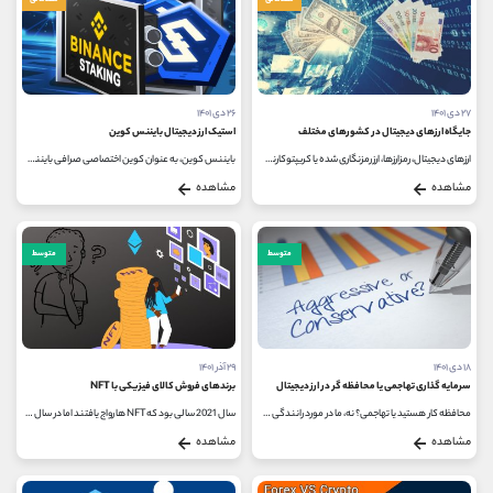
مقدماتی
مقدماتی
۲۷ دی ۱۴۰۱
۲۶ دی ۱۴۰۱
جایگاه ارزهای دیجیتال در کشورهای مختلف
استیک ارز دیجیتال بایننس کوین
ارزهای دیجیتال، رمزارزها، ارز رمزنگاری شده یا کریپتوکارنسی ها چند سالی است که بر سر زبان ها افتاده و جو خرید در بین مردم در...
بایننس کوین، به عنوان کوین اختصاصی صرافی بایننس در سال 2017 توسط این صرافی و با هدف جذب و گردش سرمایه، معرفی شد. ارز دیجیتال بایننس...
مشاهده
مشاهده
متوسط
متوسط
۱۸ دی ۱۴۰۱
۲۹ آذر ۱۴۰۱
سرمایه گذاری تهاجمی یا محافظه گر در ارز دیجیتال
برندهای فروش کالای فیزیکی با NFT
محافظه کار هستید یا تهاجمی؟ نه، ما در مورد رانندگی شما صحبت نمی کنیم. در دنیای سرمایه‌گذاری، این کلمات توصیف می‌کنند که...
سال 2021 سالی بود که NFT ها رواج یافتند اما در سال 2022، هر پروژه موفق NFT نیاز به یک ابزار کاربردی دارد. NFT های کاربردی چیزی بیش از...
مشاهده
مشاهده