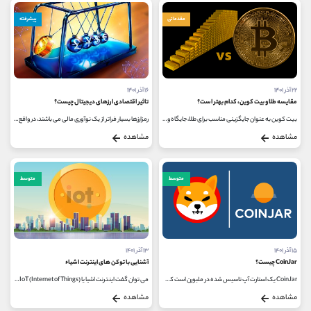
مقدماتی
پیشرفته
۲۲ آذر ۱۴۰۱
۱۶ آذر ۱۴۰۱
مقایسه طلا و بیت کوین، کدام بهتر است؟
تاثیر اقتصادی ارزهای دیجیتال چیست؟
بیت کوین به عنوان جایگزینی مناسب برای طلا، جایگاه ویژه ای را میان سرمایه گذاران حوزه ارزهای دیجیتال پیدا کرده است. با وجود...
رمزارزها بسیار فراتر از یک نوآوری مالی می باشند، در واقع می توان گفت آنها شکل اجتماعی، فرهنگی و فناوری پیشرفت هستند. ارزهای...
مشاهده
مشاهده
متوسط
متوسط
۱۵ آذر ۱۴۰۱
۱۳ آذر ۱۴۰۱
CoinJar چیست؟
آشنایی با توکن های اینترنت اشیاء
CoinJar یک استارت آپ تاسیس شده در ملبورن است که به استرالیایی ها امکان داد و ستد، ذخیره، خرج و دریافت بیت کوین را می دهد. این شرکت...
می توان گفت اینترنت اشیا یا IoT (Internet of Things)، امروزه به تمام جوانب زندگی انسان ها راه پیدا کرده و زندگی انسان ها را به شدت تحت...
مشاهده
مشاهده