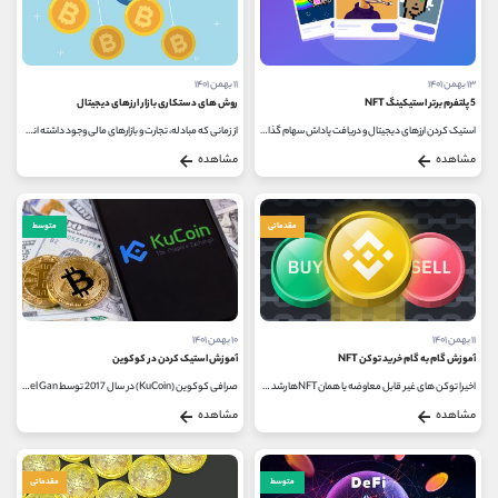
۱۳ بهمن ۱۴۰۱
۱۱ بهمن ۱۴۰۱
5 پلتفرم برتر استیکینگ NFT
روش های دستکاری بازار ارزهای دیجیتال
استیک کردن ارزهای دیجیتال و دریافت پاداش سهام گذاری توکن های خود در شبکه، از جمله روش های جذاب برای کسب درآمد از دارایی های...
از زمانی که مبادله، تجارت و بازارهای مالی وجود داشته ‌اند، تلاش‌ هایی برای دستکاری آنها صورت گرفته است. بازارهای ارزهای...
مشاهده
مشاهده
مقدماتی
متوسط
۱۱ بهمن ۱۴۰۱
۱۰ بهمن ۱۴۰۱
آموزش گام به گام خرید توکن NFT
آموزش استیک کردن در کوکوین
اخیرا توکن های غیر قابل معاوضه یا همان NFTها رشد قابل چشمگیری در بازار ارز دیجیتال داشته اند و سوالی که برای بیشتر کاربران ایجاد...
صرافی کوکوین (KuCoin) در سال 2017 توسط Michael Gan و Eric Don به عنوان یک صرافی معتبر برای ارزهای دیجیتال ایجاد شده است. این صرافی دارای رمز...
مشاهده
مشاهده
متوسط
مقدماتی