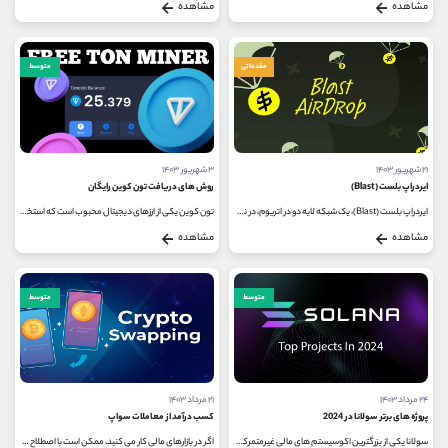
مشاهده
مشاهده
مقدماتی
متوسط
۲۱ شهریور ۱۴۰۳
۳ شهریور ۱۴۰۳
ایردراپ بلست (Blast)
روش های دریافت تون کوین رایگان
ایردراپ بلست (Blast)، یک شبکه لایه دو در اتریوم، در نوامبر 2023 با هدف کمک به مقیاس اتریوم معرفی شد و چیزی که آن را از رقبای خود متمایز...
تون کوین یکی از ارزهای دیجیتال محبوب است که استخراج آن در سال 2022 به پایان می رسد. با داغ شدن اکوسیستم تون و با انتشار بازی های...
مشاهده
مشاهده
متوسط
متوسط
۲۴ مرداد ۱۴۰۳
۲۱ مرداد ۱۴۰۳
پروژه های برتر سولانا در 2024
کسب درآمد از معاملات سواپ
سولانا یکی از بزرگترین اکوسیستم های مالی غیرمتمرکز در صنعت ارزهای دیجیتال است. این پروژه پس از فروپاشی صرافی FTX در سال 2021 بهبود...
اگر در بازارهای مالی کار می کنید، ممکن است با اصطلاح سواپ آشنا باشید زیرا به دلیل گستردگی و پویایی بازارهای جهانی، یکی از پرکاربردترین...