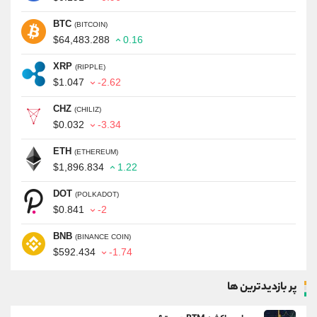
BTC
(BITCOIN)
$64,483.288
0.16
XRP
(RIPPLE)
$1.047
-2.62
CHZ
(CHILIZ)
$0.032
-3.34
ETH
(ETHEREUM)
$1,896.834
1.22
DOT
(POLKADOT)
$0.841
-2
BNB
(BINANCE COIN)
$592.434
-1.74
پر بازدیدترین ها