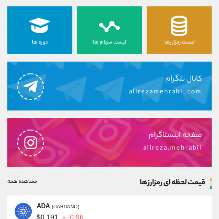
لیست رمزارزها
لیست سهام ها
دوره ها
کانال تلگرام
alirezamehrabi_com
صفحه اینستاگرام
alireza.mehrabii
قیمت لحظه ای رمزارزها
مشاهده همه
ADA
(CARDANO)
$0.191
-0.96