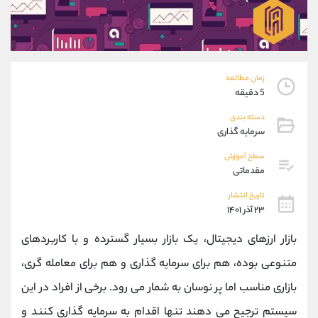
موبایل
09927779040
واتساپ
شروع گفتگو
تلگرام
@Armteam_admin_por
داخلی
107
زمان مطالعه
5 دقیقه
پشتیبان فروش
(فائزه تهرانی)
دسته بندی
موبایل
09101364784
سرمایه گذاری
واتساپ
شروع گفتگو
تلگرام
@Armteam_admin_104
سطح آموزش
مقدماتی
داخلی
104
تاریخ انتشار
۲۳ آذر ۱۴۰۱
اطلاعات تماس
(دفتر فروش)
تلفن
021-22021030
بازار ارزهای دیجیتال، یک بازار بسیار گسترده و با کاربردهای
تلفن
021-22021040
متنوعی بوده، هم برای سرمایه گذاری و هم برای معامله گری،
بدون پیش شماره
90001030
بازاری مناسب اما پر نوسان به شمار می رود. برخی از افراد در این
اینستاگرام
@alireza.mehrabii
کانال تلگرام
@alirezamehrabi_com
سیستم ترجیح می دهند تنها اقدام به سرمایه گذاری کنند و