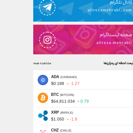
کانال تلگرام
alirezamehrabi_com
صفحه اینستاگرام
alireza.mehrabii
یمت لحظه ای رمزارزها
مشاهده همه
ADA
(CARDANO)
$0.188
-1.27
BTC
(BITCOIN)
$64,811.034
0.79
XRP
(RIPPLE)
$1.050
-1.8
CHZ
(CHILIZ)