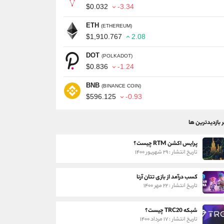
$0.032
-3.34
ETH
(ETHEREUM)
$1,910.767
2.08
DOT
(POLKADOT)
$0.836
-1.24
BNB
(BINANCE COIN)
$596.125
-0.93
ر بازدیدترین ها
پرایس اکشن RTM چیست؟
تاریخ انتشار : ۲۹ شهریور ۱۴۰۰
کسب درآمد از بازی تتان آرنا
تاریخ انتشار : ۲۲ مهر ۱۴۰۰
شبکه TRC20 چیست؟
تاریخ انتشار : ۱۷ مرداد ۱۴۰۰