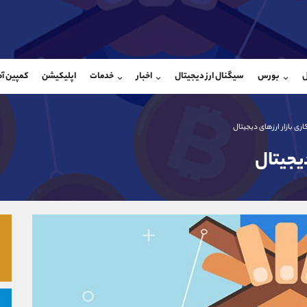
بان فروش
پشتیبان فروش
(ایمان پوراسماعیلی)
(فائزه تهرانی)
ل
بورس
سیگنال ارز دیجیتال
اخبار
خدمات
اپلیکیشن
کمپین آ
09927779040
موبایل
9101364784
شروع گفتگو
واتساپ
شروع گفتگ
@Armteam_admin_por
تلگرام
Armteam_admin_104
ی بازار ارزهای دیجیتال
107
داخلی
04
یجیتال