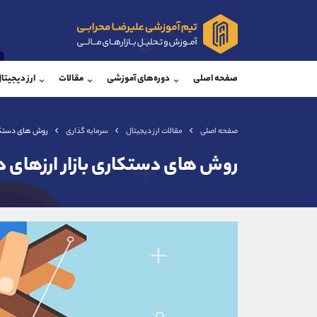
پشتیبان فروش
پشتی
(یوسف فرخنده)
صفحه اصلی
دوره‌های آموزشی
مقالات
ارز دیجیتا
موبایل
09194198792
موبایل
واتساپ
شروع گفتگو
واتساپ
تلگرام
@Armteam_admin_33
تلگرام
صفحه اصلی
مقالات ارز دیجیتال
سرمایه گذاری
روش های دستکار
داخلی
118
داخلی
روش های دستکاری بازار ارزهای د
اطلاعات تماس
(دفتر فروش)
تلفن
تلفن
بدون پیش شماره
اینستاگرام
کانال تلگرام
کانال بله