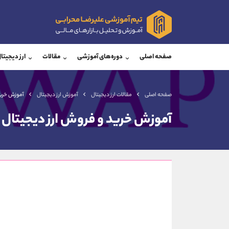
پشتیبان فروش
پشتی
(ایمان پوراسماعیلی)
صفحه اصلی
دوره‌های آموزشی
مقالات
ارز دیجیتا
موبایل
09927779040
موبایل
واتساپ
شروع گفتگو
واتساپ
تلگرام
@Armteam_admin_por
تلگرام
صفحه اصلی
مقالات ارز دیجیتال
آموزش ارز دیجیتال
آموزش خرید
داخلی
107
داخلی
آموزش خرید و فروش ارز دیجیتال
اطلاعات تماس
(دفتر فروش)
تلفن
تلفن
بدون پیش شماره
اینستاگرام
کانال تلگرام
کانال بله