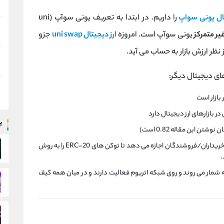
ال یونی سواپ
را داریم. در ابتدا به تعریف یونی سوآپ (uni
یر متمرکز
یونی سوآپ است. امروزه
ارز دیجیتال uni swap
جزو
 نظر ارزش بازار به حساب می آید.
ای دیجیتال دیگر:
 بازارهای ارز دیجیتال دارد
پ
 این مقاله 0.82 است)
در واقع uni swap پروتکلی به حساب می آید که به خریداران/فروشندگان اجازه می دهد تا توکن های ERC-20 را به روش
.
بهترین توکن ها به شمار می روند و روی شبکه اتریوم فعالیت دارند و در میان همه کیف