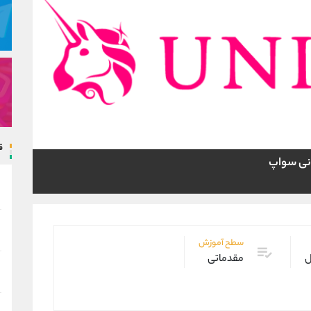
ق
ونی سواپ
سطح آموزش
ل
مقدماتی