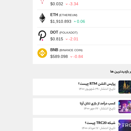
$0.032
-3.34
ETH
(ETHEREUM)
$1,910.893
0.06
DOT
(POLKADOT)
$0.815
-2.01
BNB
(BINANCE COIN)
$589.098
-0.84
ر بازدیدترین ها
پرایس اکشن RTM چیست؟
تاریخ انتشار : ۲۹ شهریور ۱۴۰۰
کسب درآمد از بازی تتان آرنا
تاریخ انتشار : ۲۲ مهر ۱۴۰۰
شبکه TRC20 چیست؟
تاریخ انتشار : ۱۷ مرداد ۱۴۰۰