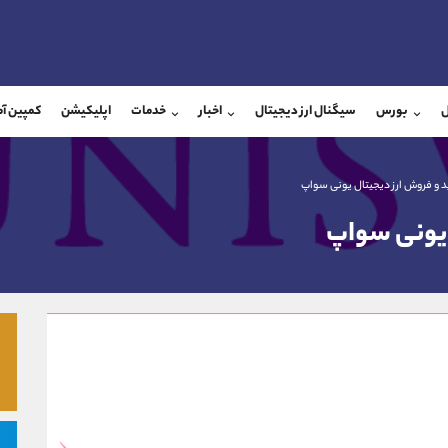
بان فروش
پشتیبان فروش
(یوسف فرخنده)
(فائزه تهرانی)
ل
بورس
سیگنال ارز دیجیتال
اخبار
خدمات
اپلیکیشن
کمپین آ
09194198792
موبایل
9101364784
شروع گفتگو
واتساپ
شروع گفتگ
@Armteam_admin_33
تلگرام
Armteam_admin_104
 و فروش ارز دیجیتال یونی سواپ
118
داخلی
04
 یونی سواپ