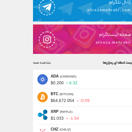
کانال تلگرام
alirezamehrabi_com
صفحه اینستاگرام
alireza.mehrabii
یمت لحظه ای رمزارزها
مشاهده همه
ADA
(CARDANO)
$0.200
6.32
BTC
(BITCOIN)
$64,672.054
-0.09
XRP
(RIPPLE)
$1.033
-1.54
CHZ
(CHILIZ)