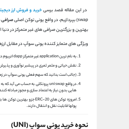
در این مقاله قصد برسی
خرید و فروش ارز دیجیت
swap) بپردازیم، در واقع یونی توکن اصلی
صرافی غ
بهترین و بزرگترین صرافی های غیر متمرکز در دنیا از
ویژگی های متمایز کننده یونی سوآپ در مقابل ارزه
به نام ترین application غیر متمرکز dapp اتریوم در بازار است
نقش حیاتی و مثمر ثمری در پیشبر نوآوری و پذیرش در
(جالب است بدانید که سهم فعلی یونی سوآپ در زمان نوشتن
هایی بدون نیاز به اعتماد سازی و مجوز مبادله کنند
امروزه توکن های ERC-20 جزو 
پولها قابلیت نقل و انتقال دارند.
نحوه خرید یونی سواپ (UNI)