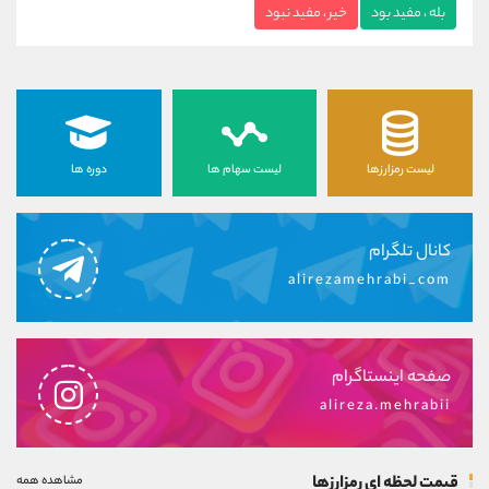
بله ، مفید بود
خیر ، مفید نبود
لیست رمزارزها
لیست سهام ها
دوره ها
کانال تلگرام
alirezamehrabi_com
صفحه اینستاگرام
alireza.mehrabii
قیمت لحظه ای رمزارزها
مشاهده همه