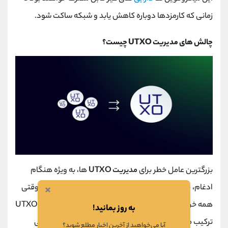
زمانی که کارمزدها دوباره کاهش یابد و شبکه ساکت شود.
چالش های مدیریت
UTXO
چیست؟
بزرگترین عامل خطر برای
مدیریت
UTXO
ها، به ویژه هنگام
×
ادغام،
حریم خصوصی
است. به دلایلی که در بالا ذکر شد، وقتی
همه خروجی های مصرف نشده خود را در یک یا شاید چند
UTXO
به روز بمانید!
ترکیب می کنید، به نوعی حریم خصوصی خود را به خطر می
آیا می‌خواهید از آخرین اخبار مطلع شوید؟