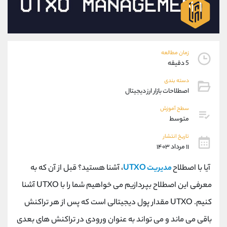
موبایل
09304891085
واتساپ
شروع گفتگو
تلگرام
@Armteam_admin_103
داخلی
103
زمان مطالعه
5 دقیقه
پشتیبان فروش
(ایمان پوراسماعیلی)
دسته بندی
موبایل
09927779040
اصطلاحات بازار ارز دیجیتال
واتساپ
شروع گفتگو
سطح آموزش
تلگرام
@Armteam_admin_por
متوسط
داخلی
107
تاریخ انتشار
۱۱ مرداد ۱۴۰۳
اطلاعات تماس
(دفتر فروش)
آیا با اصطلاح
مدیریت UTXO
، آشنا هستید؟ قبل از آن که به
تلفن
021-22021030
تلفن
021-22021040
معرفی این اصطلاح بپردازیم می خواهیم شما را با UTXO آشنا
بدون پیش شماره
90001030
کنیم. UTXO مقدار پول دیجیتالی است که پس از هر تراکنش
اینستاگرام
@alireza.mehrabii
کانال تلگرام
@alirezamehrabi_com
باقی می ماند و می تواند به عنوان ورودی در تراکنش های بعدی