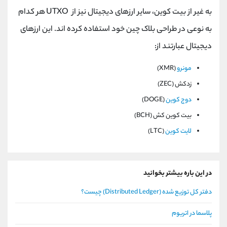
به غیر از بیت کوین، سایر ارزهای دیجیتال نیز از
UTXO
هر کدام
به نوعی در طراحی بلاک چین خود استفاده کرده اند. این ارزهای
دیجیتال عبارتند از:
مونرو
(XMR)
زدکش (
ZEC
)
دوج کوین
(DOGE)
بیت کوین کش (
BCH
(
لایت کوین
(LTC)
در این باره بیشتر بخوانید
دفتر کل توزیع شده (Distributed Ledger) چیست؟
پلاسما در اتریوم