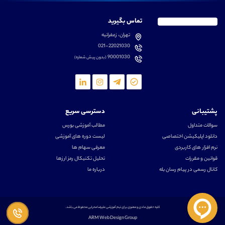
تماس بگیرید
تهران، زعفرانیه
021-22021030
90001030
(بدون پیش شماره)
پشتیبانی
دسترسی سریع
سوالات متداول
مطالب آموزشی بورس
دانلود اپلیکیشن اختصاصی
لیست دوره های آموزشی
نرم افزار های کاربردی
معرفی سهام ها
قوانین و مقررات
تحلیل تکنیکال رمز ارزها
کانال رسمی در پیام رسان بله
درباره ما
کلیه حقوق مادی و معنوی برای تیم آموزشی علیرضا محرابی محفوظ می باشد.
ARM Web Design Group