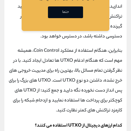
اندازید. تنها با یک خروجی خرج نشده، هر بار که می خواهید
حتما
تراکنش انجام دهید، تمام دارایی بیت کوین شما در اختیار
گیرنده یا هرکسی که به آدرس فرستنده یا
هش
تراکنش
دسترسی داشته باشد، در دسترس خواهد بود.
بنابراین، هنگام استفاده از عملکرد
Coin Control
، همیشه
مهم است که هنگام ادغام
UTXO
ها تعادل ایجاد کنید. با در
نظر گرفتن تمام مسائل بالا، بهترین راه برای مدیریت خروجی های
خرج نشده، داشتن دو نوع
UTXO
است.
UTXO
های بزرگ را برای
پس انداز دست نخورده نگه دارید و جمع کنید؛ از
UTXO
های
کوچکتر برای پرداخت ها استفاده نمایید و ازدحام شبکه را برای
کارمزد تراکنش های کمتر نظارت کنید.
کدام ارزهای دیجیتال از
UTXO
استفاده می کنند؟