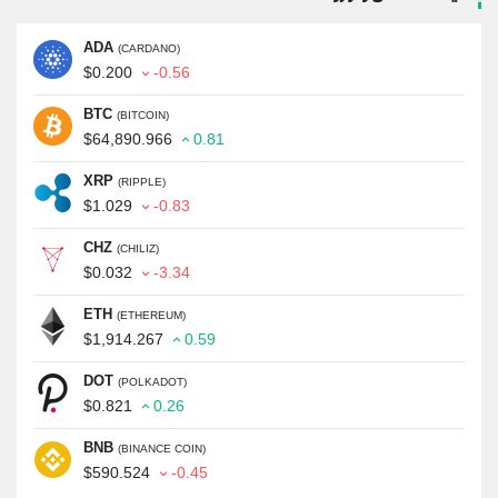
ADA
(CARDANO)
$0.200
-0.56
BTC
(BITCOIN)
$64,890.966
0.81
XRP
(RIPPLE)
$1.029
-0.83
CHZ
(CHILIZ)
$0.032
-3.34
ETH
(ETHEREUM)
$1,914.267
0.59
DOT
(POLKADOT)
$0.821
0.26
BNB
(BINANCE COIN)
$590.524
-0.45