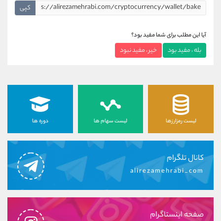
کپی
آیا این مطلب برای شما مفید بود؟
بله ، مفید بود
خیر ، مفید نبود
لیست رمزارزها
لیست سهام ها
دوره ها
کانال تلگرام
alirezamehrabi_com
صفحه اینستاگرام