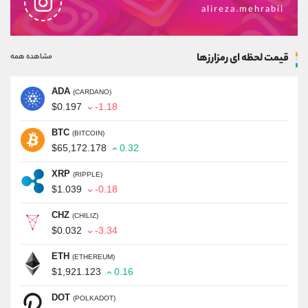
alireza.mehrabii
قیمت لحظه ای رمزارزها
مشاهده همه
ADA
(CARDANO)
$0.197
-1.18
BTC
(BITCOIN)
$65,172.178
0.32
XRP
(RIPPLE)
$1.039
-0.18
CHZ
(CHILIZ)
$0.032
-3.34
ETH
(ETHEREUM)
$1,921.123
0.16
DOT
(POLKADOT)