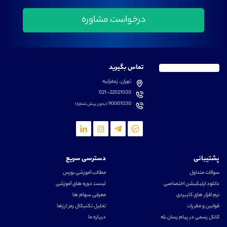
تماس بگیرید
تهران، زعفرانیه
021-22021030
90001030
(بدون پیش شماره)
پشتیبانی
دسترسی سریع
سوالات متداول
مطالب آموزشی بورس
دانلود اپلیکیشن اختصاصی
لیست دوره های آموزشی
نرم افزار های کاربردی
معرفی سهام ها
قوانین و مقررات
تحلیل تکنیکال رمز ارزها
کانال رسمی در پیام رسان بله
درباره ما