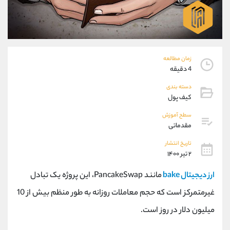
موبایل
09304891085
واتساپ
شروع گفتگو
تلگرام
@Armteam_admin_103
داخلی
103
زمان مطالعه
4 دقیقه
پشتیبان فروش
(یوسف فرخنده)
موبایل
09194198792
دسته بندی
کیف پول
واتساپ
شروع گفتگو
تلگرام
@Armteam_admin_33
سطح آموزش
داخلی
118
مقدماتی
تاریخ انتشار
اطلاعات تماس
۲ تیر ۱۴۰۰
(دفتر فروش)
تلفن
021-22021030
ارز دیجیتال bake
مانند PancakeSwap، این پروژه یک تبادل
تلفن
021-22021040
غیرمتمرکز است که حجم معاملات روزانه به طور منظم بیش از 10
بدون پیش شماره
90001030
اینستاگرام
@alireza.mehrabii
میلیون دلار در روز است.
کانال تلگرام
@alirezamehrabi_com