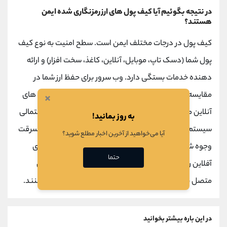
در نتیجه بگوئیم آیا کیف پول های ارز رمزنگاری شده ایمن
هستند؟
کیف پول در درجات مختلف ایمن است. سطح امنیت به نوع کیف
پول شما (دسک تاپ، موبایل، آنلاین، کاغذ، سخت افزار) و ارائه
دهنده خدمات بستگی دارد. وب سرور برای حفظ ارز شما در
مقایسه با آفلاین، محیطی خطرناک و ذاتی است. کیف پول های
×
آنلاین می توانند کاربران را در معرض آسیب پذیری های احتمالی
به روز بمانید!
سیستم عامل کیف پول قرار دهند که توسط هکرها برای سرقت
آیا می‌خواهید از آخرین اخبار مطلع شوید؟
وجوه شما قابل استفاده است. از طرف دیگر، کیف پول های
حتما
آفلاین را نمی توان هک کرد زیرا به سادگی به شبکه آنلاین
متصل نیستند و برای امنیت به شخص ثالث اعتماد نمی کنند.
در این باره بیشتر بخوانید