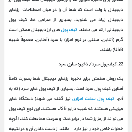
مکانی برای ذخیره دارایی ها و ارزهای دیجیتال شما کیف پول ارز
دیجیتال یا ولت است که شما آن را در میان اصطلاحات ارزهای
دیجیتال زیاد می شنوید. بسیاری از صرافی ها، کیف پول
دیجیتالی ارائه می دهند.
کیف پول
های ارز دیجیتال ممکن است
گرم (آنلاین، مبتنی بر نرم افزار) یا سرد (آفلاین، معمولاً شبیه
USB) باشند.
22. کیف پول سرد/ ذخیره سازی سرد
یک روش مطمئن برای ذخیره ارزهای دیجیتال شما بصورت کاملاً
آفلاین کیف پول سرد است. بسیاری از کیف پول های سرد (که به
آنها
کیف پول سخت افزاری
نیز گفته می شود) دستگاه های
فیزیکی هستند که شبیه درایو USB هستند. این نوع کیف پول
می تواند از رمزارز شما در برابر هک و سرقت محافظت کند، اگرچه
خطرات خاص خود را نیز دارد - مانند از دست دادن آن و در نتیجه