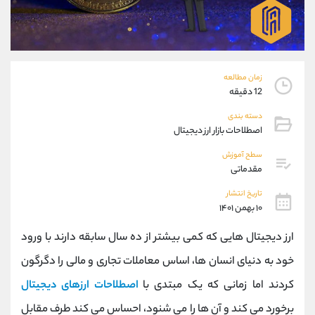
موبایل
09304891085
واتساپ
شروع گفتگو
تلگرام
@Armteam_admin_103
داخلی
103
زمان مطالعه
12 دقیقه
پشتیبان فروش
(ایمان پوراسماعیلی)
دسته بندی
موبایل
09927779040
اصطلاحات بازار ارز دیجیتال
واتساپ
شروع گفتگو
تلگرام
@Armteam_admin_por
سطح آموزش
مقدماتی
داخلی
107
تاریخ انتشار
۱۰ بهمن ۱۴۰۱
اطلاعات تماس
(دفتر فروش)
تلفن
021-22021030
ارز دیجیتال هایی که کمی بیشتر از ده سال سابقه دارند با ورود
تلفن
021-22021040
خود به دنیای انسان ها، اساس معاملات تجاری و مالی را دگرگون
بدون پیش شماره
90001030
کردند اما زمانی که یک مبتدی با
اصطلاحات ارزهای دیجیتال
اینستاگرام
@alireza.mehrabii
کانال تلگرام
@alirezamehrabi_com
برخورد می کند و آن ها را می شنود، احساس می کند طرف مقابل