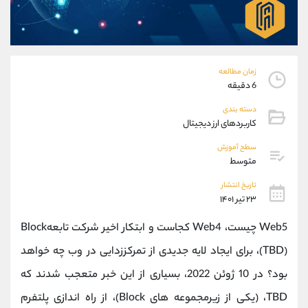
موبایل
09304891085
واتساپ
شروع گفتگو
تلگرام
@Armteam_admin_103
داخلی
103
زمان مطالعه
6 دقیقه
پشتیبان فروش
(یوسف فرخنده)
دسته بندی
موبایل
09194198792
کاربردهای ارز دیجیتال
واتساپ
شروع گفتگو
سطح آموزش
تلگرام
@Armteam_admin_33
متوسط
داخلی
118
تاریخ انتشار
۲۳ تیر ۱۴۰۱
اطلاعات تماس
(دفتر فروش)
Web5 چیست، Web4 کجاست و ابتکار اخیر شرکت تابعهBlock
تلفن
021-22021030
تلفن
021-22021040
(TBD)، برای ایجاد لایه جدیدی از تمرکززدایی در وب چه خواهد
بدون پیش شماره
90001030
بود؟ در 10 ژوئن 2022، بسیاری از این خبر متعجب شدند که
اینستاگرام
@alireza.mehrabii
کانال تلگرام
@alirezamehrabi_com
TBD، (یکی از زیرمجموعه های Block)، از راه اندازی پلتفرم