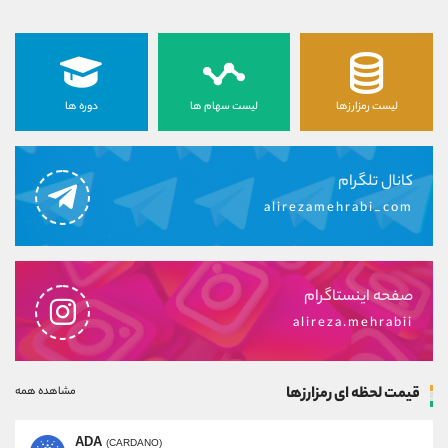
لیست رمزارزها
لیست سهام ها
دوره ها
کانال تلگرام
alirezamehrabi_com
صفحه اینستاگرام
alireza.mehrabii
قیمت لحظه ای رمزارزها
مشاهده همه
ADA
(CARDANO)