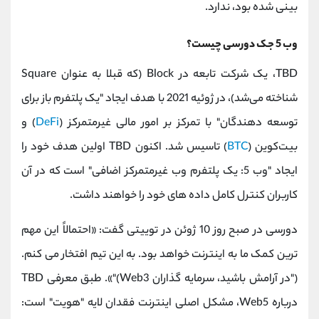
بینی شده بود، ندارد.
وب 5 جک دورسی چیست؟
TBD، یک شرکت تابعه در Block (که قبلا به عنوان Square
شناخته می‌شد)، در ژوئیه 2021 با هدف ایجاد "یک پلتفرم باز برای
توسعه دهندگان" با تمرکز بر امور مالی غیرمتمرکز (
DeFi
) و
بیت‌کوین (
BTC
) تاسیس شد. اکنون TBD اولین هدف خود را
ایجاد "وب 5: یک پلتفرم وب غیرمتمرکز اضافی" است که در آن
کاربران کنترل کامل داده های خود را خواهند داشت.
دورسی در صبح روز 10 ژوئن در توییتی گفت: «احتمالاً این مهم
ترین کمک ما به اینترنت خواهد بود. به این تیم افتخار می کنم.
("در آرامش باشید، سرمایه گذاران Web3)"». طبق معرفی TBD
درباره Web5، مشکل اصلی اینترنت فقدان لایه "هویت" است: