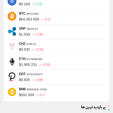
$0.204
7.13
BTC
(BITCOIN)
$64,363.459
-0.4
XRP
(RIPPLE)
$1.034
-2.88
CHZ
(CHILIZ)
$0.032
-3.34
ETH
(ETHEREUM)
$1,905.231
-0.05
DOT
(POLKADOT)
$0.825
-1.89
BNB
(BINANCE COIN)
$591.559
-0.7
پر بازدیدترین ها