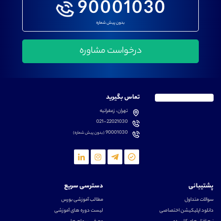
90001030
بدون پیش شماره
تماس بگیرید
تهران، زعفرانیه
021-22021030
90001030
(بدون پیش شماره)
پشتیبانی
دسترسی سریع
سوالات متداول
مطالب آموزشی بورس
دانلود اپلیکیشن اختصاصی
لیست دوره های آموزشی