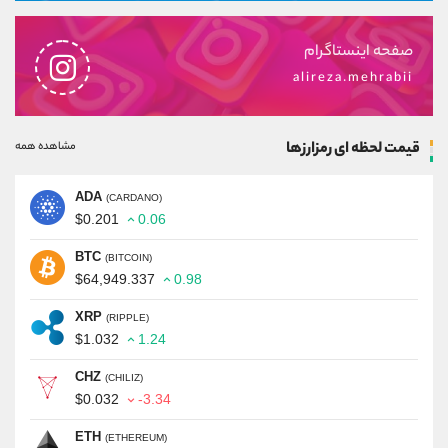
صفحه اینستاگرام
alireza.mehrabii
قیمت لحظه ای رمزارزها
مشاهده همه
ADA
(CARDANO)
$0.201
0.06
BTC
(BITCOIN)
$64,949.337
0.98
XRP
(RIPPLE)
$1.032
1.24
CHZ
(CHILIZ)
$0.032
-3.34
ETH
(ETHEREUM)