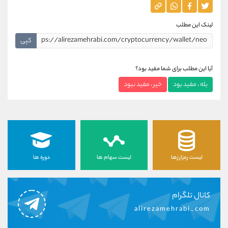
لینک این مطلب
کپی
آیا این مطلب برای شما مفید بود؟
بله ، مفید بود
خیر ، مفید نبود
لیست رمزارزها
لیست سهام ها
دوره ها
کانال تلگرام
alirezamehrabi_com