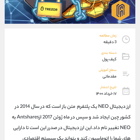
موبایل
09927779040
واتساپ
شروع گفتگو
تلگرام
@Armteam_admin_por
داخلی
107
زمان مطالعه
3 دقیقه
پشتیبان فروش
(فائزه تهرانی)
موبایل
09101364784
دسته بندی
کیف پول
واتساپ
شروع گفتگو
تلگرام
@Armteam_admin_104
سطح آموزش
داخلی
104
مقدماتی
تاریخ انتشار
اطلاعات تماس
۱۷ خرداد ۱۴۰۰
(دفتر فروش)
تلفن
021-22021030
ارز دیجیتال NEO یک پلتفرم متن باز است که در سال 2014 در
تلفن
021-22021040
کشور چین ایجاد شد و سپس در ماه ژوئن 2017 ازAntshares به
بدون پیش شماره
90001030
اینستاگرام
@alireza.mehrabii
NEO تغییر نام داد.این ارز دیجیتال در صدرر این است تا دارایی
کانال تلگرام
@alirezamehrabi_com
های شما را اتوماسیون کند و بتواند یک سیستم اقتصادی