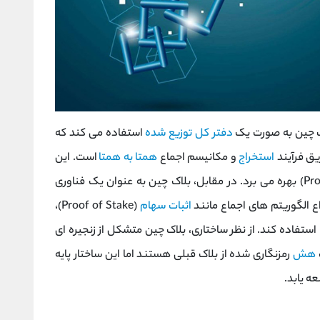
اک ‌چین به ‌صورت یک
دفتر کل توزیع ‌شده
استفاده می کند که
ریق فرآیند
استخراج
و مکانیسم اجماع
همتا به‌ همتا
است. این
(Proof of Work) بهره می ‌برد. در مقابل، بلاک ‌چین به ‌عنوان یک فناوری
اع الگوریتم‌ های اجماع مانند
اثبات سهام
(Proof of Stake)،
 و دیگر مدل‌ ها استفاده کند. از نظر ساختاری، بلاک ‌چین متشکل از زنجیره ‌ای
هش
رمزنگاری ‌شده از بلاک قبلی هستند اما این ساختار پایه
ه یابد.