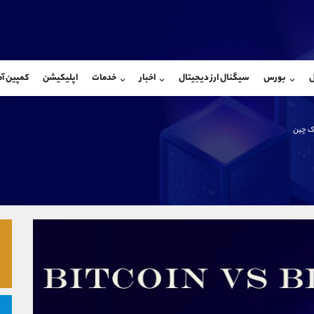
بان فروش
پشتیبان فروش
(یوسف فرخنده)
(ایمان پوراسماعیلی)
ل
بورس
سیگنال ارز دیجیتال
اخبار
خدمات
اپلیکیشن
کمپین آ
09194198792
موبایل
9927779040
شروع گفتگو
واتساپ
شروع گفتگ
@Armteam_admin_33
تلگرام
Armteam_admin_por
ک ‌چین
118
داخلی
07