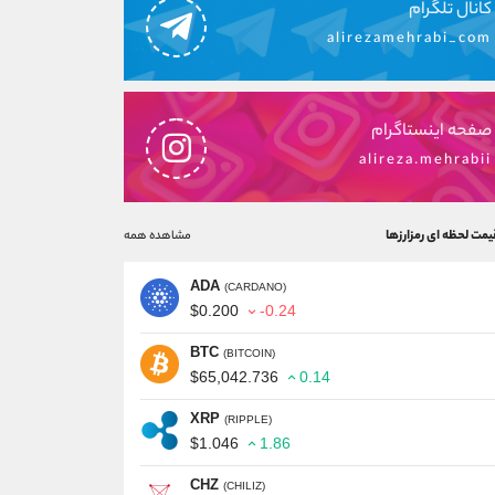
کانال تلگرام
alirezamehrabi_com
صفحه اینستاگرام
alireza.mehrabii
یمت لحظه ای رمزارزها
مشاهده همه
ADA
(CARDANO)
$0.200
-0.24
BTC
(BITCOIN)
$65,042.736
0.14
XRP
(RIPPLE)
$1.046
1.86
CHZ
(CHILIZ)