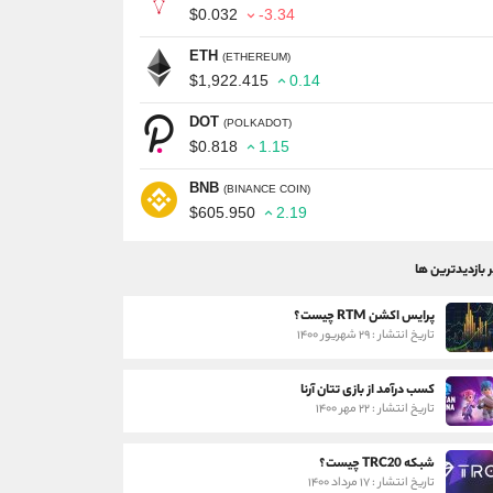
$0.032
-3.34
ETH
(ETHEREUM)
$1,922.415
0.14
DOT
(POLKADOT)
$0.818
1.15
BNB
(BINANCE COIN)
$605.950
2.19
ر بازدیدترین ها
پرایس اکشن RTM چیست؟
تاریخ انتشار : ۲۹ شهریور ۱۴۰۰
کسب درآمد از بازی تتان آرنا
تاریخ انتشار : ۲۲ مهر ۱۴۰۰
شبکه TRC20 چیست؟
تاریخ انتشار : ۱۷ مرداد ۱۴۰۰