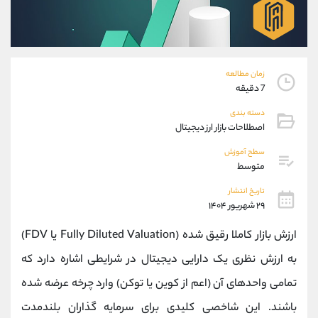
موبایل
09101364784
واتساپ
شروع گفتگو
تلگرام
@Armteam_admin_104
داخلی
104
زمان مطالعه
7 دقیقه
پشتیبان فروش
(ایمان پوراسماعیلی)
دسته بندی
موبایل
09927779040
اصطلاحات بازار ارز دیجیتال
واتساپ
شروع گفتگو
سطح آموزش
تلگرام
@Armteam_admin_por
متوسط
داخلی
107
تاریخ انتشار
۲۹ شهریور ۱۴۰۴
اطلاعات تماس
(دفتر فروش)
ارزش بازار کاملا رقیق ‌شده (Fully Diluted Valuation یا FDV)
تلفن
021-22021030
تلفن
021-22021040
به ارزش نظری یک دارایی دیجیتال در شرایطی اشاره دارد که
بدون پیش شماره
90001030
تمامی واحدهای آن (اعم از کوین یا توکن) وارد چرخه عرضه شده
اینستاگرام
@alireza.mehrabii
کانال تلگرام
@alirezamehrabi_com
باشند. این شاخصی کلیدی برای سرمایه‌ گذاران بلندمدت