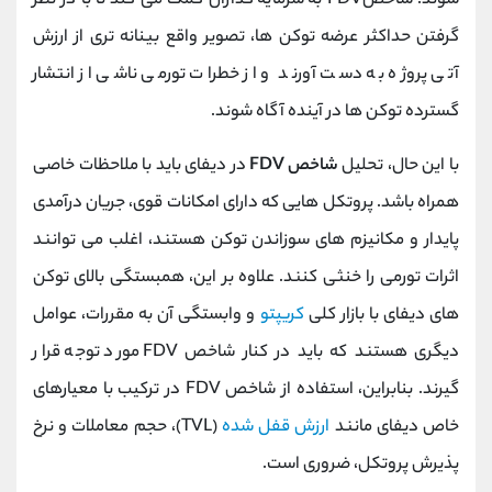
‌شوند. شاخصFDV به سرمایه‌ گذاران کمک می کند تا با در نظر
گرفتن حداکثر عرضه توکن ‌ها، تصویر واقع ‌بینانه ‌تری از ارزش
آتی پروژه به دست آورند و از خطرات تورمی ناشی از انتشار
گسترده توکن ‌ها در آینده آگاه شوند.
با این حال، تحلیل
شاخص FDV
در دیفای باید با ملاحظات خاصی
همراه باشد. پروتکل‌ هایی که دارای امکانات قوی، جریان درآمدی
پایدار و مکانیزم ‌های سوزاندن توکن هستند، اغلب می‌ توانند
اثرات تورمی را خنثی کنند. علاوه بر این، همبستگی بالای توکن‌
های دیفای با بازار کلی
کریپتو
و وابستگی آن به مقررات، عوامل
دیگری هستند که باید در کنار شاخص FDV مورد توجه قرار
گیرند. بنابراین، استفاده از شاخص FDV در ترکیب با معیارهای
خاص دیفای مانند
ارزش قفل‌ شده
(TVL)، حجم معاملات و نرخ
پذیرش پروتکل، ضروری است.