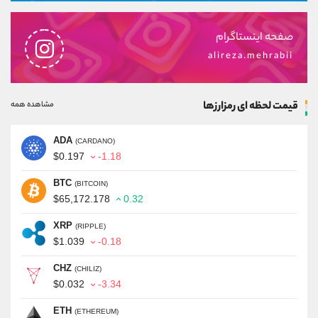
صفحه اینستاگرام
alireza.mehrabii
قیمت لحظه ای رمزارزها
مشاهده همه
ADA
(CARDANO)
$0.197
-1.18
BTC
(BITCOIN)
$65,172.178
0.32
XRP
(RIPPLE)
$1.039
-0.18
CHZ
(CHILIZ)
$0.032
-3.34
ETH
(ETHEREUM)