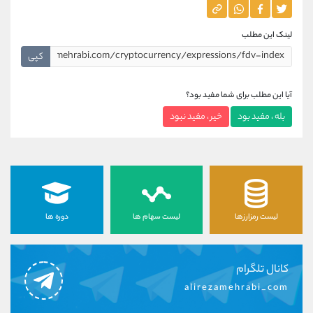
لینک این مطلب
کپی
آیا این مطلب برای شما مفید بود؟
بله ، مفید بود
خیر ، مفید نبود
لیست رمزارزها
لیست سهام ها
دوره ها
کانال تلگرام
alirezamehrabi_com