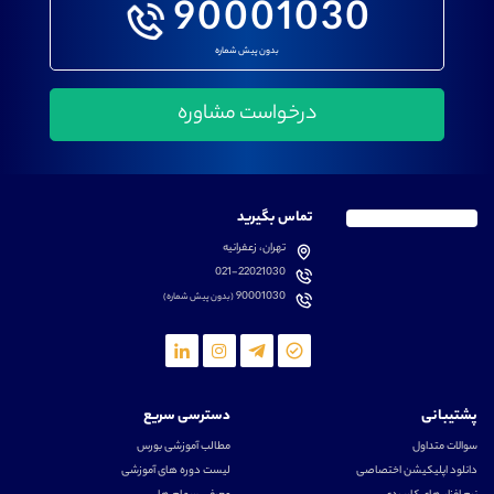
90001030
بدون پیش شماره
تماس بگیرید
تهران، زعفرانیه
021-22021030
90001030
(بدون پیش شماره)
پشتیبانی
دسترسی سریع
سوالات متداول
مطالب آموزشی بورس
دانلود اپلیکیشن اختصاصی
لیست دوره های آموزشی