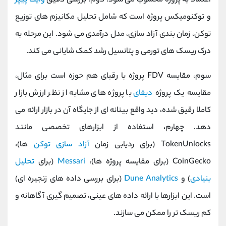
اعتماد به پروژه محسوب می ‌شود. دوم، بررسی دقیق
وایت ‌پیپر
و توکنومیکس پروژه است که شامل تحلیل مکانیزم‌ های توزیع
توکن، زمان ‌بندی آزاد سازی، مدل درآمدی می‌ شود. این مرحله به
درک ریسک‌ های تورمی و پتانسیل رشد کمک شایانی می کند.
سوم، مقایسه FDV پروژه با رقبای هم‌ حوزه است برای مثال،
مقایسه یک پروژه
دیفای
با پروژه ‌های مشابه از نظر ارزش بازار
کاملا رقیق ‌شده، دید واقع ‌بینانه ‌ای از جایگاه آن در بازار ارائه می
‌دهد. چهارم، استفاده از ابزارهای تخصصی مانند
TokenUnlocks (برای ردیابی زمان
آزاد سازی توکن‌
ها)،
CoinGecko (برای مقایسه پروژه ‌ها)،
Messari
(برای
تحلیل
بنیادی
) و
Dune Analytics
(برای بررسی داده ‌های زنجیره ‌ای)
است. این ابزارها با ارائه داده‌ های عینی، تصمیم ‌گیری آگاهانه و
کم‌ ریسک ‌تر را ممکن می ‌سازند.