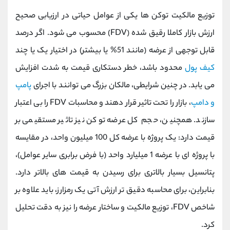
توزیع مالکیت توکن ‌ها یکی از عوامل حیاتی در ارزیابی صحیح
ارزش بازار کاملا رقیق ‌شده (FDV) محسوب می ‌شود. اگر درصد
قابل‌ توجهی از عرضه (مانند 51% یا بیشتر) در اختیار یک یا چند
کیف پول
محدود باشد، خطر دستکاری قیمت به شدت افزایش
می‌ یابد. در چنین شرایطی، مالکان بزرگ می ‌توانند با اجرای
پامپ
و دامپ
، بازار را تحت تاثیر قرار دهند و محاسبات FDV را بی ‌اعتبار
سازند. همچنین، حجم کل عرضه توکن نیز تاثیر مستقیمی بر
قیمت دارد: یک پروژه با عرضه کل 100 میلیون واحد، در مقایسه
با پروژه ‌ای با عرضه 1 میلیارد واحد (با فرض برابری سایر عوامل)،
پتانسیل بسیار بالاتری برای رسیدن به قیمت ‌های بالاتر دارد.
بنابراین، برای محاسبه دقیق ‌تر ارزش آتی یک رمزارز، باید علاوه بر
شاخص FDV، توزیع مالکیت و ساختار عرضه را نیز به دقت تحلیل
کرد.