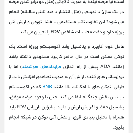
است؛ آیا عرضه آینده به صورت ناگهانی (مثل دو برابر شدن عرضه
در یک سال) یا تدریجی (مثل انتشار درصد ثابتی سالیانه) انجام
می‌ شود؟ این تفاوت تاثیر مستقیمی بر فشار تورمی و ارزش آتی
پروژه دارد و دقت محاسبات
شاخص FDV
را تعیین می کند.
عامل دوم کاربرد و پتانسیل رشد اکوسیستم پروژه است. یک
توکن ممکن است در حال حاضر کاربرد محدودی داشته باشد
(مانند ADA پیش از راه‌ اندازی
قراردادهای هوشمند
) اما با
بروزرسانی‌ های آینده، ارزش آن به صورت تصاعدی افزایش یابد. از
طرفی، توکن ‌های با امکانات بالا مانند
BNB
که در اکوسیستم
بایننس نقش چندگانه ایفا می کند، حتی با وجود عرضه موفق،
پتانسیل حفظ و افزایش ارزش را دارند. بنابراین، ارزیابی FDV باید
همراه با تحلیل بنیادی قوی از نقش آتی توکن در شبکه انجام
پذیرد.