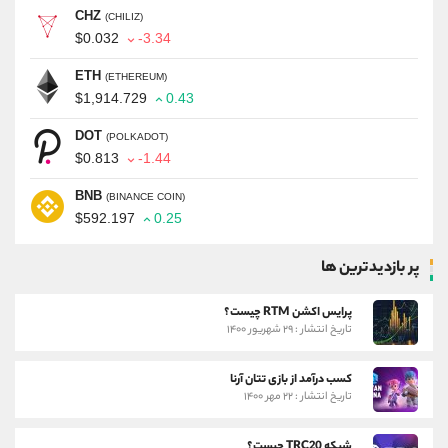
CHZ
(CHILIZ)
$0.032
-3.34
ETH
(ETHEREUM)
$1,914.729
0.43
DOT
(POLKADOT)
$0.813
-1.44
BNB
(BINANCE COIN)
$592.197
0.25
پر بازدیدترین ها
پرایس اکشن RTM چیست؟
تاریخ انتشار : ۲۹ شهریور ۱۴۰۰
کسب درآمد از بازی تتان آرنا
تاریخ انتشار : ۲۲ مهر ۱۴۰۰
شبکه TRC20 چیست؟