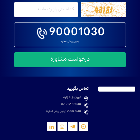
90001030
بدون پیش شماره
تماس بگیرید
تهران، زعفرانیه
021-22021030
90001030
(بدون پیش شماره)