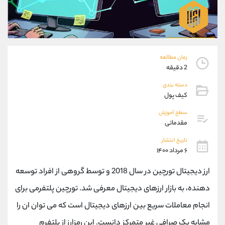
موبایل
09194198792
واتساپ
شروع گفتگو
تلگرام
@Armteam_admin_33
داخلی
118
زمان مطالعه
2 دقیقه
پشتیبان فروش
(فائزه تهرانی)
موبایل
09101364784
دسته بندی
کیف پول
واتساپ
شروع گفتگو
تلگرام
@Armteam_admin_104
سطح آموزش
داخلی
104
مقدماتی
تاریخ انتشار
۶ مرداد ۱۴۰۰
اطلاعات تماس
(دفتر فروش)
تلفن
021-22021030
ارز دیجیتال تورچین در سال 2018 و توسط گروهی از افراد توسعه
تلفن
021-22021040
دهنده، به بازار ارزهای دیجیتال معرفی شد. تورچین پلتفرمی برای
بدون پیش شماره
90001030
اینستاگرام
@alireza.mehrabii
انجام معاملات سریع بین ارزهای دیجیتال است که می توان ان را
کانال تلگرام
@alirezamehrabi_com
مشابه یک صرافی غیر متمرکز دانست. این رمزارز از پلتفرم