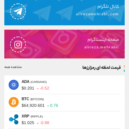
کانال تلگرام
alirezamehrabi_com
صفحه اینستاگرام
alireza.mehrabii
قیمت لحظه ای رمزارزها
مشاهده همه
ADA
(CARDANO)
$0.201
-0.52
BTC
(BITCOIN)
$64,920.601
0.76
XRP
(RIPPLE)
$1.025
-0.88