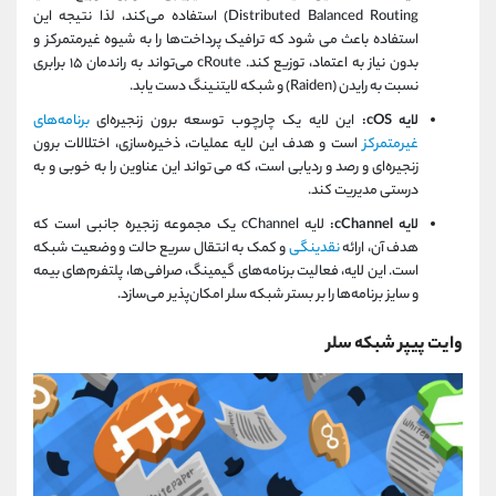
Distributed Balanced Routing) استفاده می‌کند، لذا نتیجه این
استفاده باعث می شود که ترافیک پرداخت‌ها را به شیوه غیرمتمرکز و
بدون نیاز به اعتماد، توزیع کند. cRoute می‌تواند به راندمان ۱۵ برابری
نسبت به رایدن (Raiden) و شبکه لایتنینگ دست یابد.
لایه cOS:
این لایه یک چارچوب توسعه برون زنجیره‌ای
برنامه‌های
غیرمتمرکز
است و هدف این لایه عملیات، ذخیره‌سازی، اختلالات برون
زنجیره‌ای و رصد و ردیابی است، که می تواند این عناوین را به خوبی و به
درستی مدیریت کند.
لایه cChannel:
لایه cChannel یک مجموعه زنجیره جانبی است که
هدف آن، ارائه
نقدینگی
و کمک به انتقال سریع حالت و وضعیت شبکه
است. این لایه، فعالیت برنامه‌های گیمینگ، صرافی‌ها، پلتفرم‌های بیمه
و سایز برنامه‌ها را بر بستر شبکه سلر امکان‌پذیر می‌سازد.
وایت پیپر شبکه سلر