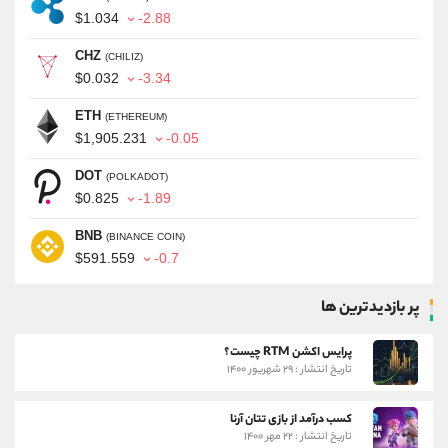
$1.034
-2.88
CHZ
(CHILIZ)
$0.032
-3.34
ETH
(ETHEREUM)
$1,905.231
-0.05
DOT
(POLKADOT)
$0.825
-1.89
BNB
(BINANCE COIN)
$591.559
-0.7
پر بازدیدترین ها
پرایس اکشن RTM چیست؟
تاریخ انتشار : ۲۹ شهریور ۱۴۰۰
کسب درآمد از بازی تتان آرنا
تاریخ انتشار : ۲۲ مهر ۱۴۰۰