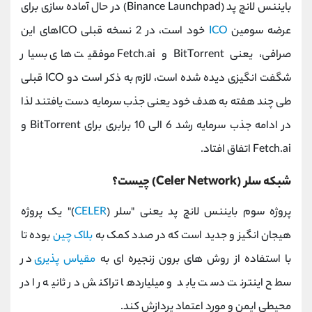
بایننس لانچ پد (Binance Launchpad) در حال آماده سازی برای
عرضه سومین
ICO
خود است، در 2 نسخه قبلی ICOهای این
صرافی، یعنی BitTorrent و Fetch.ai موفقیت های بسیار
شگفت انگیزی دیده شده است، لازم به ذکر است دو ICO قبلی
طی چند هفته به هدف خود یعنی جذب سرمایه دست یافتند لذا
در ادامه جذب سرمایه رشد 6 الی 10 برابری برای BitTorrent و
Fetch.ai اتفاق افتاد.
شبکه سلر (Celer Network) چیست؟
پروژه سوم بایننس لانچ پد یعنی "سلر (
CELER
)" یک پروژه
هیجان انگیز و جدید است که در صدد کمک به
بلاک چین
بوده تا
با استفاده از روش های برون زنجیره ای به
مقیاس پذیری
در
سطح اینترنت دست یابد و میلیاردها تراکنش در ثانیه را در
محیطی ایمن و مورد اعتماد پردازش کند.