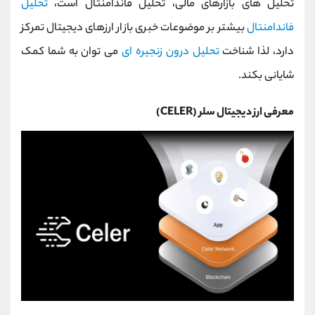
تحلیل های بازارهای مالی، تحلیل فاندامنتال است،
تحلیل
کانال بله
@alirezamehrabi_official
فاندامنتال
بیشتر بر موضوعات خبری بازار ارزهای دیجیتال تمرکز
دارد، لذا شناخت
تحلیل درون زنجیره ای
می توان به شما کمک
شایانی بکند.
معرفی ارز دیجیتال سلر (CELER)