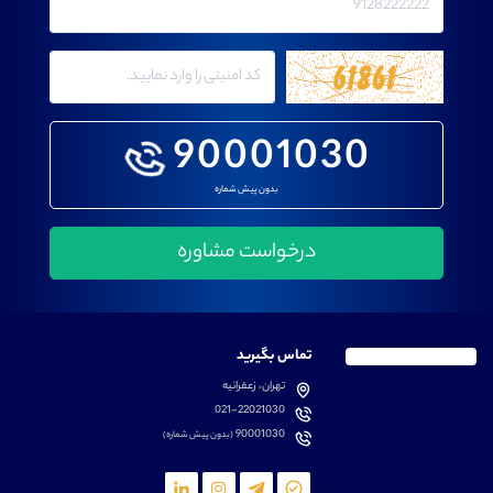
90001030
بدون پیش شماره
تماس بگیرید
تهران، زعفرانیه
021-22021030
90001030
(بدون پیش شماره)