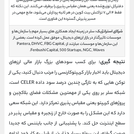
رایدن و پلاسما است. این راهکارها یکی از نقاط ضعف اصلی فناوری‌های
دفترکل توزیع‌شده یعنی همان مقیاس‌ پذیری را برطرف می‌کنند. این نکته که
فقط ۴ الی ۷ تراکنش بیت کوین در هر ثانیه پردازش می‌شود، مانع مهمی در
مسیر پذیرش گسترده این فناوری است.
شرکای استراتژیک:
سلر در زمینه ایجاد همکاری‌ های بسیار مهم با سازمان‌ها و
موسسات تاثیرگذار در بازار ارزهای دیجیتال، موفق عمل کرده است. بعضی از
این سازمان‌ها و موسسات عبارتند از: Pantera, DHVC, FBG Capital,
Fenbushi Capital, 500 Startups, NGC, Waves.
نتیجه گیری:
برای کسب سودهای بزرگ بازار مالی ارزهای
دیجیتال باید اخبار بازار کریپتوکارنسی را مرتب دنبال کنید، یکی از
توکن هایی که به تازگی چندین درصد سود داده CELER است،
شبکه سلر بر روی یکی از مهمترین مشکلات فضای بلاکچین و
پروژ‌های کریپتو یعنی مقیاس‌ پذیری تمرکز دارد. این شبکه سعی
دارد که این مشکل را به صورت خارج از زنجیره و مقیاس‌ پذیر در
سطح اینترنت حل کند. با پشتیبانی از جانب بایننس که جدیدا
صورت گرفته، این پروژه بسیار جذاب‌تر از قبل به کار خود ادامه