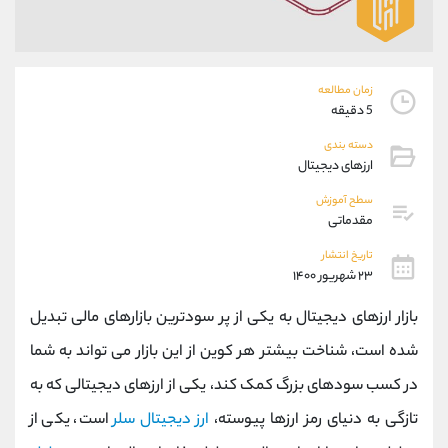
موبایل
09194198792
واتساپ
شروع گفتگو
تلگرام
@Armteam_admin_33
داخلی
118
زمان مطالعه
5 دقیقه
پشتیبان فروش
(ایمان پوراسماعیلی)
دسته بندی
ارزهای دیجیتال
موبایل
09927779040
واتساپ
شروع گفتگو
سطح آموزش
تلگرام
@Armteam_admin_por
مقدماتی
داخلی
107
تاریخ انتشار
۲۳ شهریور ۱۴۰۰
اطلاعات تماس
(دفتر فروش)
بازار ارزهای دیجیتال به یکی از پر سودترین بازارهای مالی تبدیل
تلفن
021-22021030
شده است، شناخت بیشتر هر کوین از این بازار می تواند به شما
تلفن
021-22021040
بدون پیش شماره
90001030
در کسب سودهای بزرگ کمک کند، یکی از ارزهای دیجیتالی که به
اینستاگرام
@alireza.mehrabii
تازگی به دنیای رمز ارزها پیوسته،
ارز دیجیتال سلر
است، یکی از
کانال تلگرام
@alirezamehrabi_com