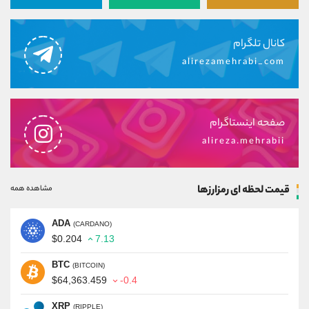
کانال تلگرام
alirezamehrabi_com
صفحه اینستاگرام
alireza.mehrabii
قیمت لحظه ای رمزارزها
مشاهده همه
ADA
(CARDANO)
$0.204
7.13
BTC
(BITCOIN)
$64,363.459
-0.4
XRP
(RIPPLE)