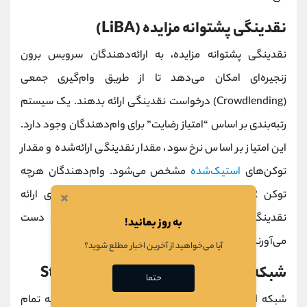
نقدینگی پشتوانه مزایده (LiBA)
نقدینگی پشتوانه مزایده، به ارائه‌دهندگان سرویس برون
زنجیره‌ای امکان می‌دهد تا از طریق وام‌گیری جمعی
(Crowdlending) درخواست نقدینگی ارائه بدهند. یک سیستم
رتبه‌بندی بر اساس “امتیاز رضایت” برای وام‌دهندگان وجود دارد.
این امتیاز بر اساس نرخ سود، مقدار نقدینگی ارائه‌شده و مقدار
توکن‌های
استیک‌شده
مشخص می‌شود. وام‌دهندگان هرچه
×
توکن CELER بیشتری استیک کنند، رتبه بالاتری برای ارائه
نقدینگی به ارائه‌دهندگان سرویس برون زنجیره‌ای به دست
به روز بمانید!
می‌آورند.
آیا می‌خواهید از آخرین اخبار مطلع شوید؟
شبکه State Guardian Network (SGN)
حتما
شبکه SGN یک زنجیره جانبی منحصربه‌ فرد است که به تمام