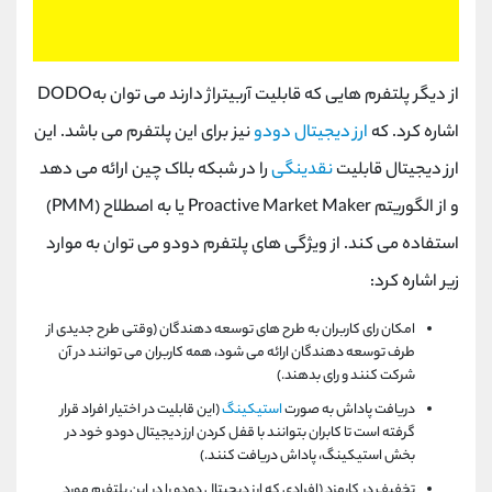
از دیگر پلتفرم هایی که قابلیت آربیتراژ دارند می توان بهDODO
اشاره کرد. که
ارز دیجیتال دودو
نیز برای این پلتفرم می باشد. این
ارز دیجیتال قابلیت
نقدینگی
را در شبکه بلاک چین ارائه می دهد
و از الگوریتم Proactive Market Maker یا به اصطلاح (PMM)
استفاده می کند. از ویژگی های پلتفرم دودو می توان به موارد
زیر اشاره کرد:
امکان رای کاربران به طرح های توسعه دهندگان (وقتی طرح جدیدی از
طرف توسعه دهندگان ارائه می شود، همه کاربران می توانند در آن
شرکت کنند و رای بدهند.)
دریافت پاداش به صورت
استیکینگ
(این قابلیت در اختیار افراد قرار
گرفته است تا کابران بتوانند با قفل کردن ارز دیجیتال دودو خود در
بخش استیکینگ، پاداش دریافت کنند.)
تخفیف در کارمزد (افرادی که ارز دیجیتال دودو را در این پلتفرم مورد