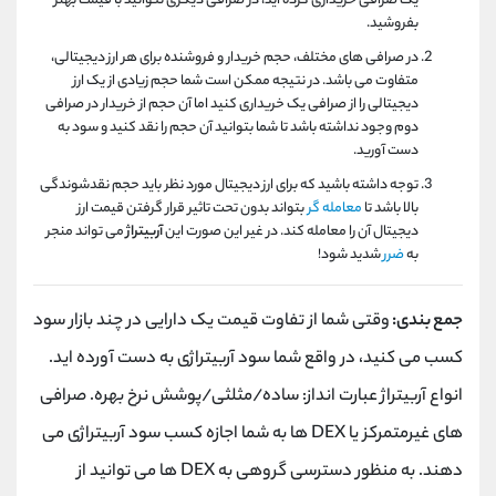
یک صرافی خریداری کرده اید، در صرافی دیگری نتوانید با قیمت بهتر
بفروشید.
در صرافی های مختلف، حجم خریدار و فروشنده برای هر ارز دیجیتالی،
متفاوت می باشد. در نتیجه ممکن است شما حجم زیادی از یک ارز
دیجیتالی را از صرافی یک خریداری کنید اما آن حجم از خریدار در صرافی
دوم وجود نداشته باشد تا شما بتوانید آن حجم را نقد کنید و سود به
دست آورید.
توجه داشته باشید که برای ارز دیجیتال مورد نظر باید حجم نقدشوندگی
بالا باشد تا
معامله گر
بتواند بدون تحت تاثیر قرار گرفتن قیمت ارز
دیجیتال آن را معامله کند. در غیر این صورت این
آربیتراژ
می تواند منجر
به
ضرر
شدید شود!
جمع بندی:
وقتی شما از تفاوت قیمت یک دارایی در چند بازار سود
کسب می کنید، در واقع شما سود آربیتراژی به دست آورده اید.
انواع آربیتراژ عبارت انداز: ساده/مثلثی/پوشش نرخ بهره. صرافی
های غیرمتمرکز یا DEX ها به شما اجازه کسب سود آربیتراژی می
دهند. به منظور دسترسی گروهی به DEX ها می توانید از