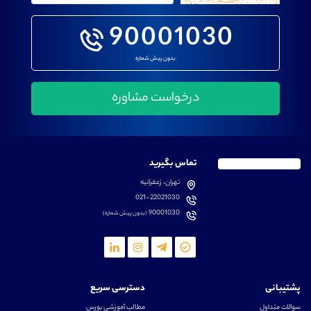
90001030
بدون پیش شماره
تماس بگیرید
تهران، زعفرانیه
021-22021030
90001030
(بدون پیش شماره)
پشتیبانی
دسترسی سریع
سوالات متداول
مطالب آموزشی بورس