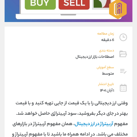
موبایل
09101364784
واتساپ
شروع گفتگو
تلگرام
@Armteam_admin_104
داخلی
104
زمان مطالعه
6 دقیقه
پشتیبان فروش
(یوسف فرخنده)
دسته بندی
موبایل
09194198792
اصطلاحات بازار ارز دیجیتال
واتساپ
شروع گفتگو
تلگرام
@Armteam_admin_33
سطح آموزش
متوسط
داخلی
118
تاریخ انتشار
۱ آبان ۱۴۰۱
اطلاعات تماس
(دفتر فروش)
تلفن
021-22021030
وقتی ارز دیجیتالی را با یک قیمت از جایی تهیه کنید و با قیمت
تلفن
021-22021040
بهتر در جای دیگر بفروشید، سود آربیتراژی حاصل خواهد شد.
بدون پیش شماره
90001030
مفهوم
آربیتراژ در ارز دیجیتال
، همان مفهوم آربیتراژ در بازارهای
اینستاگرام
@alireza.mehrabii
کانال تلگرام
@alirezamehrabi_com
مختلف می باشد. در ادامه همراه ما باشید تا با مفهوم آربیتراژ و