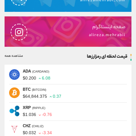
alirezamehrabi_com
صفحه اینستاگرام
alireza.mehrabii
قیمت لحظه ای رمزارزها
مشاهده همه
ADA
(CARDANO)
$0.200
6.08
BTC
(BITCOIN)
$64,844.375
0.37
XRP
(RIPPLE)
$1.036
-0.76
CHZ
(CHILIZ)
$0.032
-3.34