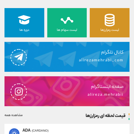
لیست رمزارزها
لیست سهام ها
دوره ها
کانال تلگرام
alirezamehrabi_com
صفحه اینستاگرام
alireza.mehrabii
قیمت لحظه ای رمزارزها
مشاهده همه
ADA
(CARDANO)