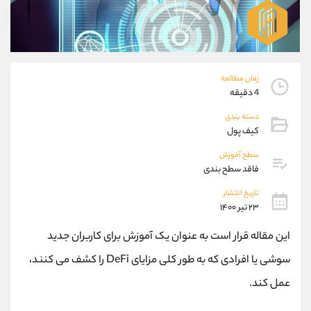
موبایل
09304891085
واتساپ
شروع گفتگو
تلگرام
@Armteam_admin_103
داخلی
103
زمان مطالعه
4 دقیقه
پشتیبان فروش
(فائزه تهرانی)
موبایل
09101364784
دسته بندی
کیف پول
واتساپ
شروع گفتگو
تلگرام
@Armteam_admin_104
سطح آموزش
داخلی
104
فاقد سطح بندی
تاریخ انتشار
۲۳ تیر ۱۴۰۰
اطلاعات تماس
(دفتر فروش)
تلفن
021-22021030
این مقاله قرار است به عنوان یک آموزش برای کاربران جدید
تلفن
021-22021040
سوشی یا افرادی که به طور کلی مزایای DeFi را کشف می کنند،
بدون پیش شماره
90001030
اینستاگرام
@alireza.mehrabii
عمل کند.
کانال تلگرام
@alirezamehrabi_com