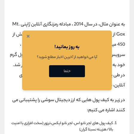
به عنوان مثال، در سال 2014 ، مبادله رمزنگاری آنلاین ژاپنی Mt.
Gox از سر کیف پول گرم 850،000 بیت کوینی خود که بیش از
×
450 میلیون دلار ارزش داشت، سرقت کرد. و در سال 2018 ،
به روز بمانید!
سرویس مبادله بیت کوین Coincheck از سرویس کیف پول گرم
آیا می‌خواهید از آخرین اخبار مطلع شوید؟
خود به سرقت تقریباً 1 میلیارد دلاری ارز رمزنگاری شده دچار شد.
حتما
در طی پنج سال گذشته، بیشتر از طریق هک کیف پول های
آنلاین، سرقت های کوچکتر صورت گرفته است.
در زیر به کیف پول هایی که ارز دیجیتال سوشی را پشتیبانی می
کنند اشاره می کنیم:
کیف پول های لجر نانو اس، لجر نانو ایکس،ترزور (سخت افزاری با امنیت
بالا/هزینه نسبتا گران)