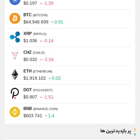
$0.197
-1.39
BTC
(BITCOIN)
$64,946.699
0.01
XRP
(RIPPLE)
$1.036
-0.14
CHZ
(CHILIZ)
$0.032
-3.34
ETH
(ETHEREUM)
$1,919.102
0.03
DOT
(POLKADOT)
$0.807
-1.51
BNB
(BINANCE COIN)
$603.741
1.4
پر بازدیدترین ها