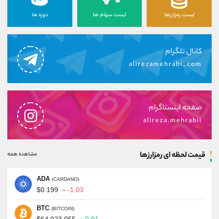
لیست رمزارزها
لیست سهام ها
دوره ها
کانال تلگرام
alirezamehrabi_com
صفحه اینستاگرام
alireza.mehrabii
قیمت لحظه ای رمزارزها
مشاهده همه
ADA
(CARDANO)
$0.199
-1.03
BTC
(BITCOIN)