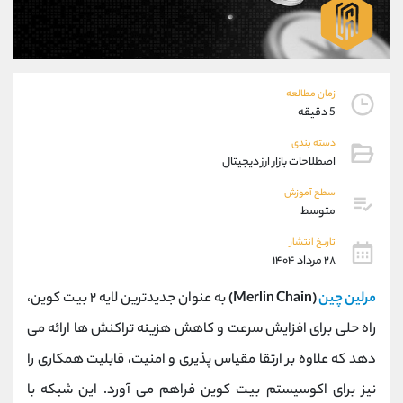
موبایل
09304891085
واتساپ
شروع گفتگو
تلگرام
@Armteam_admin_103
داخلی
103
زمان مطالعه
5 دقیقه
پشتیبان فروش
(یوسف فرخنده)
دسته بندی
موبایل
09194198792
اصطلاحات بازار ارز دیجیتال
واتساپ
شروع گفتگو
سطح آموزش
تلگرام
@Armteam_admin_33
متوسط
داخلی
118
تاریخ انتشار
۲۸ مرداد ۱۴۰۴
اطلاعات تماس
(دفتر فروش)
مرلین چین
(Merlin Chain)
به عنوان جدیدترین لایه ۲ بیت کوین،
تلفن
021-22021030
تلفن
021-22021040
راه ‌حلی برای افزایش سرعت و کاهش هزینه تراکنش ‌ها ارائه می
بدون پیش شماره
90001030
‌دهد که علاوه بر ارتقا مقیاس ‌پذیری و امنیت، قابلیت همکاری را
اینستاگرام
@alireza.mehrabii
کانال تلگرام
@alirezamehrabi_com
نیز برای اکوسیستم بیت کوین فراهم می ‌آورد. این شبکه با