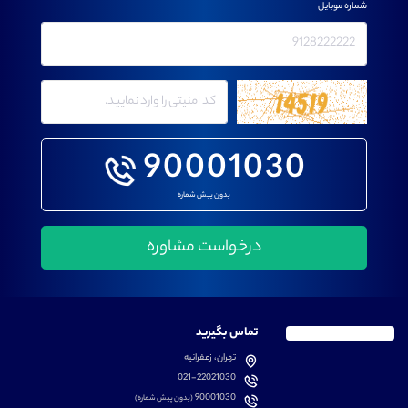
شماره موبایل
90001030
بدون پیش شماره
تماس بگیرید
تهران، زعفرانیه
021-22021030
90001030
(بدون پیش شماره)