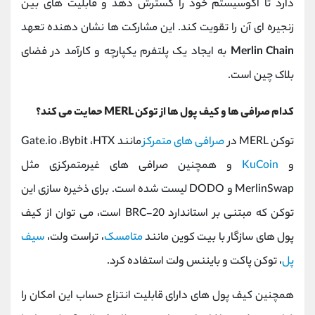
دارد تا اکوسیستم خود را گسترش دهد و قابلیت ‌های بین
‌زنجیره ‌ای آن را تقویت کند. این مشارکت ‌ها نشان‌ دهنده تعهد
Merlin Chain
به ایجاد یک پلتفرم یکپارچه و کارآمد در فضای
بلاک چین است.
کدام صرافی ها و کیف پول ها از توکن MERL حمایت می کند؟
توکن MERL در
صرافی‌ های متمرکز
مانند Gate.io ،Bybit ،HTX
و
KuCoin
و همچنین صرافی‌ های غیرمتمرکزی مثل
MerlinSwap و DODO لیست شده است. برای ذخیره‌ سازی این
توکن که مبتنی بر استاندارد BRC-20 است، می ‌توان از کیف
‌پول ‌های سازگار با بیت ‌کوین مانند
متامسک
، تراست ولت،
سیف
‌پل
، توکن پاکت و بایننس ولت استفاده کرد.
همچنین کیف ‌پول ‌های دارای قابلیت انتزاع حساب این امکان را