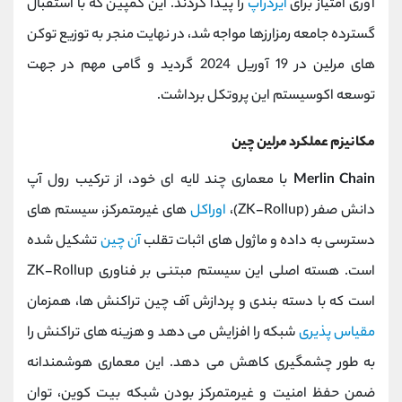
‌آوری امتیاز برای
ایردراپ
را پیدا کردند. این کمپین که با استقبال
گسترده جامعه رمزارزها مواجه شد، در نهایت منجر به توزیع توکن‌
های مرلین در 19 آوریل 2024 گردید و گامی مهم در جهت
توسعه اکوسیستم این پروتکل برداشت.
مکانیزم عملکرد مرلین چین
Merlin Chain
با معماری چند لایه ‌ای خود، از ترکیب رول ‌آپ
دانش صفر (ZK-Rollup)،
اوراکل
‌های غیرمتمرکز، سیستم ‌های
دسترسی به داده و ماژول ‌های اثبات تقلب
آن چین
تشکیل شده
است. هسته اصلی این سیستم مبتنی بر فناوری ZK-Rollup
است که با دسته ‌بندی و پردازش آف ‌چین تراکنش ‌ها، همزمان
مقیاس‌ پذیری
شبکه را افزایش می ‌دهد و هزینه ‌های تراکنش را
به ‌طور چشمگیری کاهش می ‌دهد. این معماری هوشمندانه
ضمن حفظ امنیت و غیرمتمرکز بودن شبکه بیت ‌کوین، توان