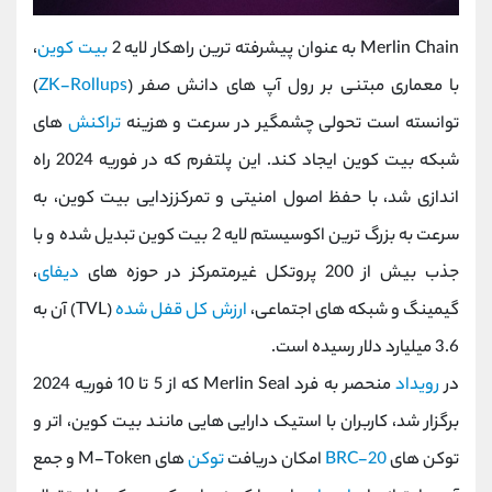
Merlin Chain به عنوان پیشرفته ‌ترین راهکار لایه 2
بیت ‌کوین
،
با معماری مبتنی بر رول ‌آپ‌ های دانش صفر (
ZK-Rollups
)
توانسته است تحولی چشمگیر در سرعت و هزینه
تراکنش‌
های
شبکه بیت‌ کوین ایجاد کند. این پلتفرم که در فوریه 2024 راه
‌اندازی شد، با حفظ اصول امنیتی و تمرکززدایی بیت ‌کوین، به
سرعت به بزرگ ‌ترین اکوسیستم لایه 2 بیت ‌کوین تبدیل شده و با
جذب بیش از 200 پروتکل غیرمتمرکز در حوزه ‌های
دیفای
،
گیمینگ و شبکه ‌های اجتماعی،
ارزش کل قفل‌ شده
(TVL) آن به
3.6 میلیارد دلار رسیده است.
در
رویداد
منحصر به فرد Merlin Seal که از 5 تا 10 فوریه 2024
برگزار شد، کاربران با استیک دارایی ‌هایی مانند بیت‌ کوین، اتر و
توکن‌ های
BRC-20
امکان دریافت
توکن
‌های M-Token و جمع