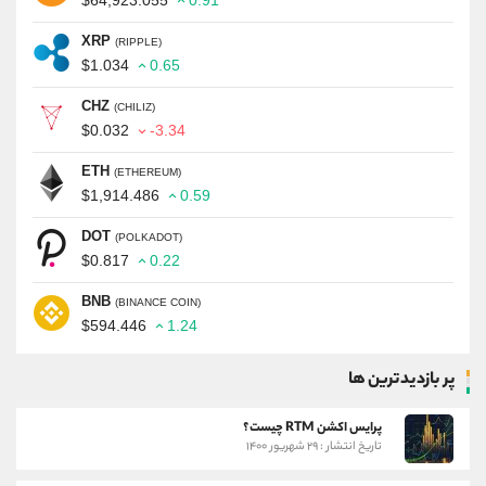
$64,923.055
0.91
XRP
(RIPPLE)
$1.034
0.65
CHZ
(CHILIZ)
$0.032
-3.34
ETH
(ETHEREUM)
$1,914.486
0.59
DOT
(POLKADOT)
$0.817
0.22
BNB
(BINANCE COIN)
$594.446
1.24
پر بازدیدترین ها
پرایس اکشن RTM چیست؟
تاریخ انتشار : ۲۹ شهریور ۱۴۰۰