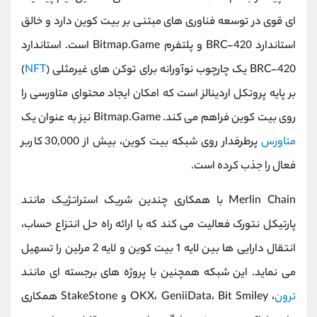
‌ای قوی در توسعه فناوری‌ های مبتنی بر بیت‌ کوین دارد و خالق
استاندارد BRC-420 و پلتفرم Bitmap.Game است. استاندارد
BRC-420 یک چارچوب نوآورانه برای توکن ‌های غیرمثلی (
NFT
)
بر پایه پروتکل اردینالز است که امکان ایجاد محتوای متاورسی را
روی بیت ‌کوین فراهم می کند. Bitmap.Game نیز به عنوان یک
متاورس
پرطرفدار روی شبکه بیت‌ کوین، بیش از 30,000 کاربر
فعال را جذب کرده است.
Merlin Chain با همکاری چندین شریک استراتژیک مانند
پارتیکل نتورک فعالیت می‌ کند که با ارائه راه ‌حل انتزاع حساب،
انتقال دارایی‌ ها بین لایه 1 بیت‌ کوین و لایه 2 مرلین را تسهیل
می‌ نماید. این شبکه همچنین با پروژه‌ های برجسته ‌ای مانند
ترون
، OKX، GeniiData، Bit Smiley و StakeStone همکاری