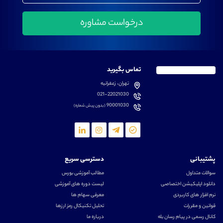
تماس بگیرید
تهران، زعفرانیه
021-22021030
90001030
(بدون پیش شماره)
پشتیبانی
دسترسی سریع
سوالات متداول
مطالب آموزشی بورس
دانلود اپلیکیشن اختصاصی
لیست دوره های آموزشی
نرم افزار های کاربردی
معرفی سهام ها
قوانین و مقررات
تحلیل تکنیکال رمز ارزها
کانال رسمی در پیام رسان بله
درباره ما