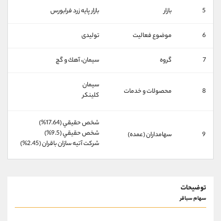
کانال بله
@alirezamehrabi_official
5
بازار
بازار پايه زرد فرابورس
6
موضوع فعالیت
تولیدی
7
گروه
سيمان، آهك و گچ
سیمان
8
محصولات و خدمات
کلینکر
شخص حقيقي (17.64%)
شخص حقيقي (9.5%)
9
سهامداران (عمده)
شركت آتيه سازان باقران (2.45%)
توضیحات
سهام سباقر