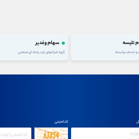
 وغدیر
سهام فولاد
های چند رشته ای صنعتی
گروه فلزات اساسی
ل
کدامنیتی