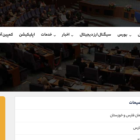
بان فروش
پشتیبان فروش
(ایمان پوراسماعیلی)
(یوسف فرخنده)
ل
بورس
سیگنال ارز دیجیتال
اخبار
خدمات
اپلیکیشن
کمپین آ
09927779040
موبایل
9194198792
شروع گفتگو
واتساپ
شروع گفتگ
@Armteam_admin_por
تلگرام
Armteam_admin_33
107
داخلی
8
یحات
ان فارس و خوزستان
رس