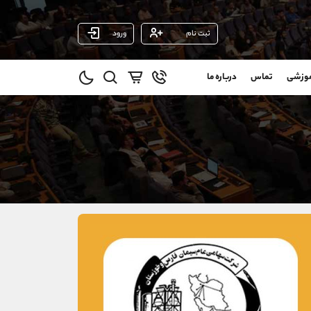
ثبت نام
ورود
پشتیبان فروش
(محسن یزدی)
موزشی
تماس
درباره ما
0
موبایل
09304891085
و
واتساپ
شروع گفتگو
@
تلگرام
@Armteam_admin_103
11
داخلی
103
021-22021030
021-22021040
90001030
@alireza.mehrabii
@alirezamehrabi_com
@alirezamehrabi_official