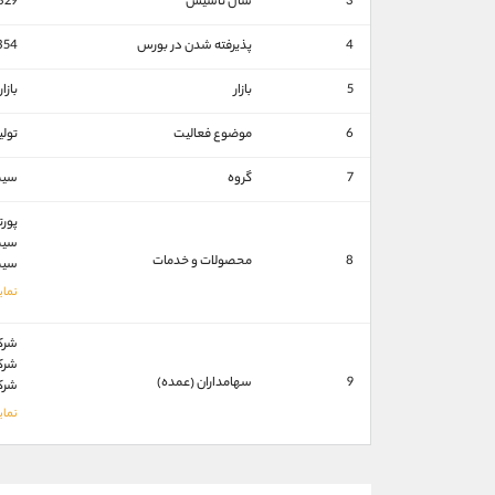
3
سال تاسیس
329
4
پذیرفته شدن در بورس
354
5
بازار
بازا
6
موضوع فعالیت
تول
7
گروه
سيم
پورت
سيما
8
محصولات و خدمات
سيما
شركت
شرك
9
سهامداران (عمده)
شركت