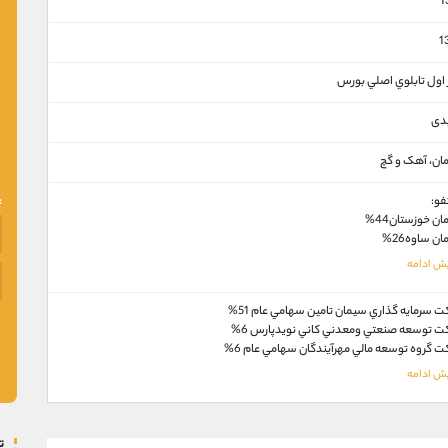
1
1
ر اول تابلوي اصلي بورس
یدی
ان، آهک و گچ
فو:
ن خوزستان44%
ن ساوه26%
 سرمايه گذاري سيمان تامين سهامي عام 51%
ت توسعه صنعتي ومعدني كاني نويدپارس 6%
 گروه توسعه مالي مهرآيندگان سهامي عام 6%
ت