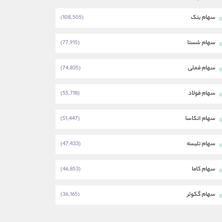
سهام بتک
(108,505)
سهام شستا
(77,915)
سهام فملی
(74,835)
سهام فولاد
(55,718)
سهام اتکاسا
(51,447)
سهام تلیسه
(47,433)
سهام کاما
(46,853)
سهام گکوثر
(36,165)