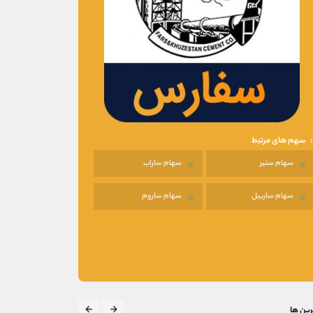
سهم های مرتبط
سهام سنیر
سهام ساراب
سهام ساربیل
سهام ساروم
رین ها