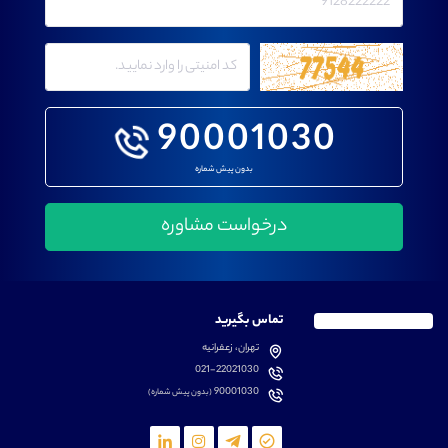
90001030
بدون پیش شماره
تماس بگیرید
تهران، زعفرانیه
021-22021030
90001030
(بدون پیش شماره)