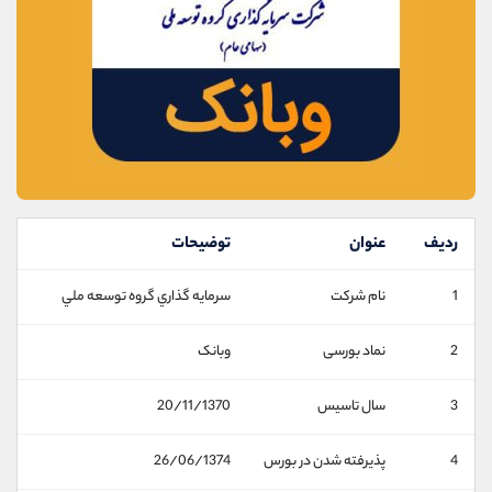
موبایل
09194198792
واتساپ
شروع گفتگو
تلگرام
@Armteam_admin_33
داخلی
118
پشتیبان فروش
(ایمان پوراسماعیلی)
موبایل
09927779040
واتساپ
شروع گفتگو
تلگرام
@Armteam_admin_por
ردیف
عنوان
توضیحات
داخلی
107
1
نام شرکت
سرمايه گذاري گروه توسعه ملي
اطلاعات تماس
(دفتر فروش)
2
نماد بورسی
وبانک
تلفن
021-22021030
تلفن
021-22021040
3
سال تاسیس
20/11/1370
بدون پیش شماره
90001030
اینستاگرام
@alireza.mehrabii
4
پذیرفته شدن در بورس
26/06/1374
کانال تلگرام
@alirezamehrabi_com