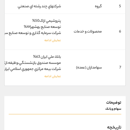
کانال بله
@alirezamehrabi_official
5
گروه
شرکتهاي چند رشته اي صنعتي
پتروشيمي اراک50%
توسعه صنايع بهشهر44%
6
محصولات و خدمات
شرکت سرمايه گذاري و توسعه صنايع سيمان88
بانك ملي ايران 63%
موسسه صندوق بازنشستگي،وظيفه،ازكارافتاد
7
سهامداران (عمده)
شركت بيمه مركزي جمهوري اسلامي ايران 2%
توضیحات
سهام وبانک
تاریخچه