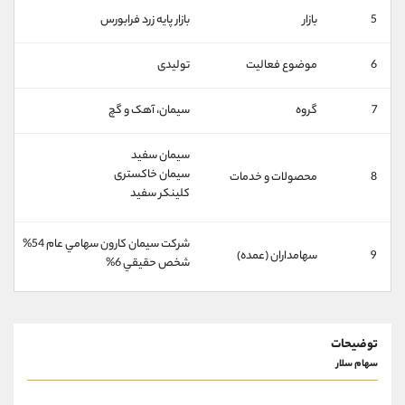
کانال بله
@alirezamehrabi_official
5
بازار
بازار پايه زرد فرابورس
6
موضوع فعالیت
تولیدی
7
گروه
سيمان، آهک و گچ
سیمان سفید
سیمان خاکستری
8
محصولات و خدمات
کلینکر سفید
شركت سيمان كارون سهامي عام 54%
9
سهامداران (عمده)
شخص حقيقي 6%
توضیحات
سهام سلار