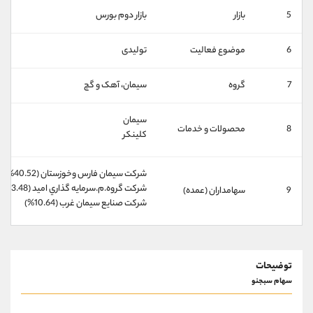
کانال بله
@alirezamehrabi_official
5
بازار
بازار دوم بورس
6
موضوع فعالیت
تولیدی
7
گروه
سيمان، آهک و گچ
سیمان
8
محصولات و خدمات
کلینکر
شركت سيمان فارس وخوزستان (40.52%)
شركت گروه.م.سرمايه گذاري اميد (33.48%)
9
سهامداران (عمده)
شركت صنايع سيمان غرب (10.64%)
توضیحات
سهام سبجنو