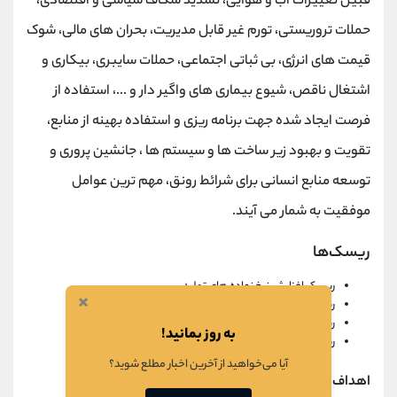
قبیل تغییرات آب و هوایی، تشدید شکاف سیاسی و اقتصادی،
حملات تروریستی، تورم غیر قابل مدیریت، بحران های مالی، شوک
قیمت های انرژی، بی ثباتی اجتماعی، حملات سایبری، بیکاری و
اشتغال ناقص، شیوع بیماری های واگیر دار و ...، استفاده از
فرصت ایجاد شده جهت برنامه ریزی و استفاده بهینه از منابع،
تقویت و بهبود زیر ساخت ها و سیستم ها ، جانشین پروری و
توسعه منابع انسانی برای شرائط رونق، مهم ترین عوامل
موفقیت به شمار می آیند.
ریسک‌ها
ریسک افزایش نرخ نهاده های تولید
×
ریسک نوسانات نرخ ارز
ریسک افزایش قیمت انرژی
به روز بمانید!
ریسک تحریم ها
آیا می‌خواهید از آخرین اخبار مطلع شوید؟
اهداف شرکت: