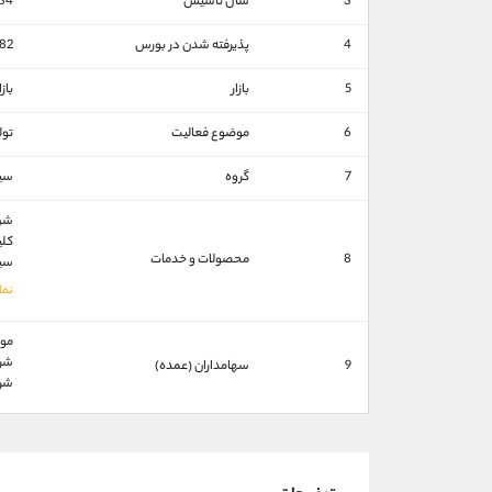
3
سال تاسیس
34
4
پذیرفته شدن در بورس
82
5
بازار
باز
6
موضوع فعالیت
تول
7
گروه
سيم
شن
کلی
8
محصولات و خدمات
سی
موس
شرك
9
سهامداران (عمده)
شرك