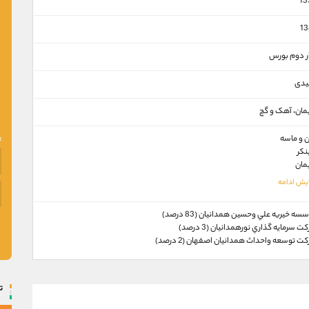
13
13
ار دوم بورس
یدی
ان، آهک و گچ
 و ماسه
نکر
مان
سه خيريه علي وحسين همدانيان (83 درصد)
ت سرمايه گذاري نورهمدانيان (3 درصد)
ت توسعه واحداث همدانيان اصفهان (2 درصد)
ت