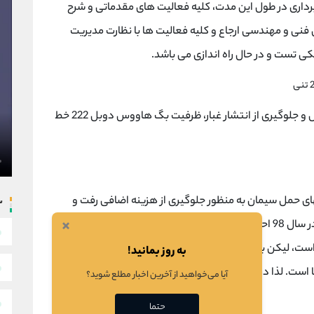
برداری در طول این مدت، کلیه فعالیت های مقدماتی و شرح
انبندی 4 ماهه به تیم های فنی و مهندسی ارجاع و کلیه فعالیت ها با نظارت مدیریت
مکی تست و در حال راه اندازی می باشد.
جهت ارتقا راندمان غبارگیری و به منظور بهبود مکش و جلوگیری از انتشار غبار، ظرفیت بگ هاووس دوبل 222 خط
ای حمل سیمان به منظور جلوگیری از هزینه اضافی رفت و
س
×
برگشت کلینکر به معدن، بای پس کوره 2000 تنی در سال 98 احیا و بازسازی شد. در حال حاضر بستر بارگیری و
حمل مستقیم کلینکر صادراتی از این طریق فراهم است، لیکن با توجه به دمای 90 درجه ای کلینکر خروجی از
به روز بمانید!
 است. لذا در حال حاضر این طرح توسط متخصصین شرکت
آیا می‌خواهید از آخرین اخبار مطلع شوید؟
حتما