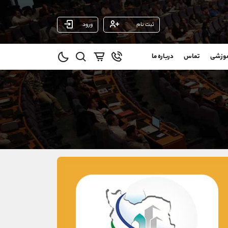
ثبت نام
ورود
پشتیبان فروش
(یوسف فرخنده)
موزشی
تماس
درباره ما
0
موبایل
09194198792
و
واتساپ
شروع گفتگو
@
تلگرام
@Armteam_admin_33
1
داخلی
118
021-22021030
021-22021040
90001030
@alireza.mehrabii
@alirezamehrabi_com
@alirezamehrabi_official