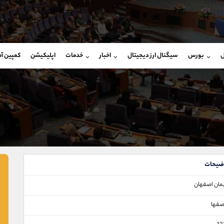
بان فروش
پشتیبان فروش
(فائزه تهرانی)
(محسن یزدی)
ل
بورس
سیگنال ارز دیجیتال
اخبار
خدمات
اپلیکیشن
کمپین آ
09101364784
موبایل
9304891085
شروع گفتگو
واتساپ
شروع گفتگ
@Armteam_admin_104
تلگرام
Armteam_admin_103
104
داخلی
03
ضیحات
مان اصفهان
فها