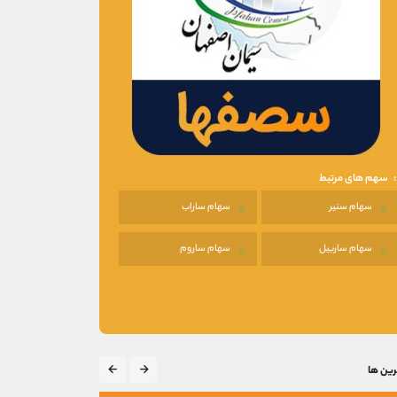
سهم های مرتبط
سهام سنیر
سهام ساراب
سهام ساربیل
سهام ساروم
رین ها