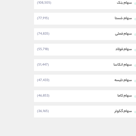
سهام بتک
(108,505)
سهام شستا
(77,915)
سهام فملی
(74,835)
سهام فولاد
(55,718)
سهام اتکاسا
(51,447)
سهام تلیسه
(47,433)
سهام کاما
(46,853)
سهام گکوثر
(36,165)