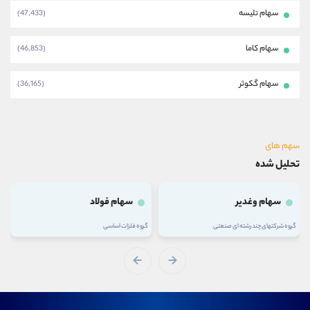
سهام تلیسه
(47,433)
سهام کاما
(46,853)
سهام گکوثر
(36,165)
سهم های
تحلیل شده
سهام وغدیر
سهام فولاد
گروه شرکتهای چند رشته ای صنعتی
گروه فلزات اساسی