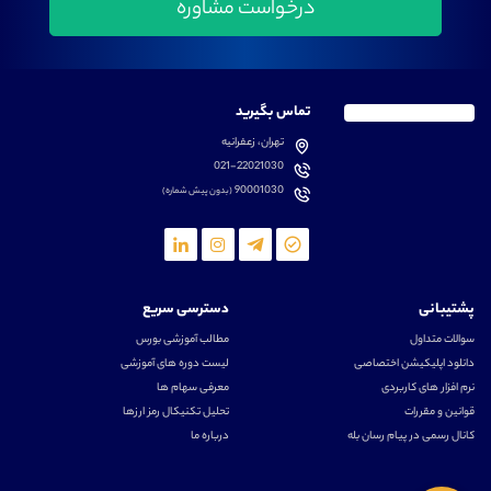
تماس بگیرید
تهران، زعفرانیه
021-22021030
90001030
(بدون پیش شماره)
پشتیبانی
دسترسی سریع
سوالات متداول
مطالب آموزشی بورس
دانلود اپلیکیشن اختصاصی
لیست دوره های آموزشی
نرم افزار های کاربردی
معرفی سهام ها
قوانین و مقررات
تحلیل تکنیکال رمز ارزها
کانال رسمی در پیام رسان بله
درباره ما