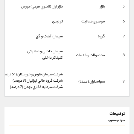
کانال بله
@alirezamehrabi_official
5
بازار
بازار اول (تابلوي فرعي) بورس
6
موضوع فعالیت
تولیدی
7
گروه
سيمان، آهک و گچ
سیمان داخلی و صادراتی
8
محصولات و خدمات
کلینکر داخلی
شركت سيمان فارس وخوزستان (51 درصد)
شركت گروه مالي ايرانيان (9 درصد)
9
سهامداران (عمده)
شركت سرمايه گذاري بهمن (7 درصد)
توضیحات
سهام سغرب