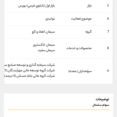
کانال بله
@alirezamehrabi_official
5
بازار
بازار اول (تابلوي فرعي) بورس
6
موضوع فعالیت
تولیدی
7
گروه
سيمان، آهك و گچ
سیمان خاکستری
8
محصولات و خدمات
سیمان سفید
شركت سرمايه گذاری و توسعه صنايع سيمان (5/64 درص
شركت گروه توسعه مالی مهرآيندگان (5 درصد)
9
سهامداران (عمده)
شركت گروه مالی بانك مسكن (4 درصد)
توضیحات
سهام سشمال