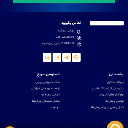
تماس بگیرید
تهران، زعفرانیه
021-22021030
90001030
(بدون پیش شماره)
پشتیبانی
دسترسی سریع
سوالات متداول
مطالب آموزشی بورس
دانلود اپلیکیشن اختصاصی
لیست دوره های آموزشی
نرم افزار های کاربردی
معرفی سهام ها
قوانین و مقررات
تحلیل تکنیکال رمز ارزها
کانال رسمی در پیام رسان بله
درباره ما