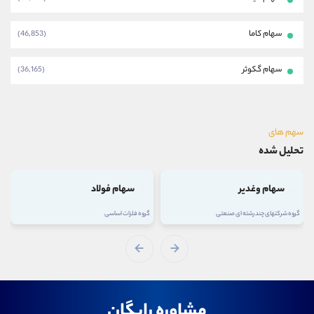
سهام کاما
(46,853)
سهام گکوثر
(36,165)
سهم های
تحلیل شده
سهام وغدیر
سهام فولاد
گروه شرکتهای چند رشته ای صنعتی
گروه فلزات اساسی
مشاوره رایگان