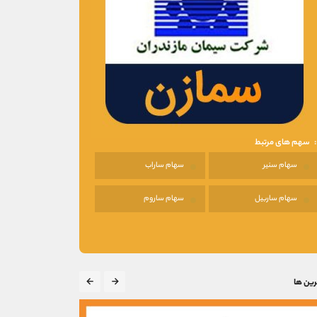
سهم های مرتبط
سهام سنیر
سهام ساراب
سهام ساربیل
سهام ساروم
رین ها