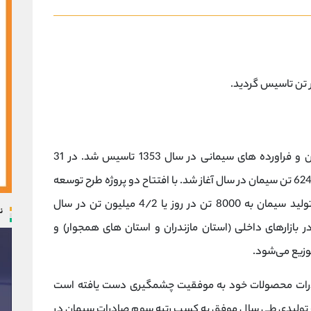
شرکت سیمان مازندران با هدف تولید انواع سیمان و فراورده های سیمانی در سال 1353 تاسیس شد. در 31
شهریور 1360 شهریور تولدی کارخانه با ظرفیت 624000 تن سیمان در سال آغاز شد. با افتتاح دو پروژه طرح توسعه
و طرح افزایش ظرفیت در سال های اخیر ظرفیت تولید سیمان به 8000 تن در روز یا 4/2 میلیون تن در سال
ن
بازارهای داخلی (استان مازندران و استان های همجوار) و
توزیع می‌شود.
ان در سال 1391 در زمینه صادرات محصولات خود به موفقیت چشمگیری دست یافته است
دار 895000 تن از محصولات تولیدی طی سال موفق به کسب رتبه سوم صادرات سیمان در