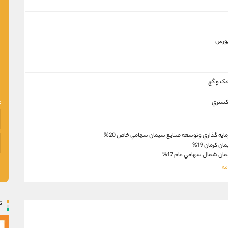
 بورس
ک و گچ
کستري
يه گذاري وتوسعه صنايع سيمان سهامي خاص 20%
 كرمان 19%
ن شمال سهامي عام 17%
ت