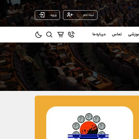
ثبت نام
ورود
پشتیبان فروش
(فائزه تهرانی)
موزشی
تماس
درباره ما
0
موبایل
09101364784
و
واتساپ
شروع گفتگو
@
تلگرام
@Armteam_admin_104
11
داخلی
104
021-22021030
021-22021040
90001030
@alireza.mehrabii
@alirezamehrabi_com
@alirezamehrabi_official