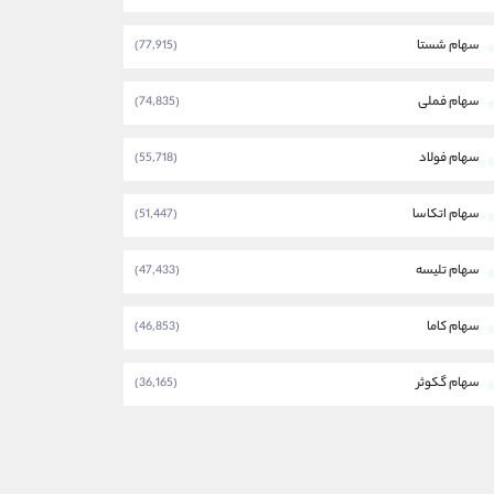
سهام شستا
(77,915)
سهام فملی
(74,835)
سهام فولاد
(55,718)
سهام اتکاسا
(51,447)
سهام تلیسه
(47,433)
سهام کاما
(46,853)
سهام گکوثر
(36,165)