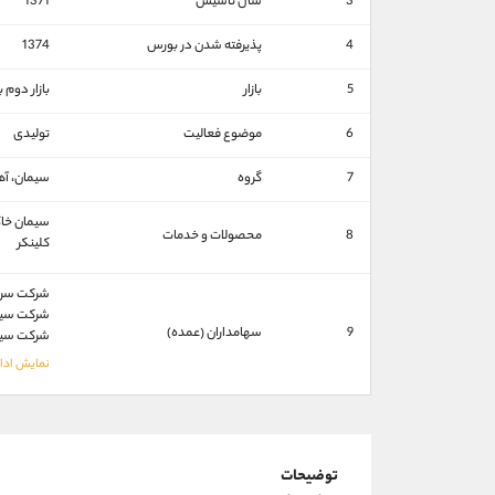
3
سال تاسیس
1371
4
پذیرفته شدن در بورس
1374
5
بازار
بازار دوم
6
موضوع فعالیت
تولیدی
7
گروه
سيمان، آه
سيمان خا
8
محصولات و خدمات
کلينکر
شركت سرما
شركت سيمان
9
سهامداران (عمده)
شركت سيما
توضیحات