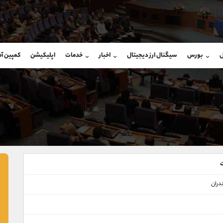
بان فروش
پشتیبان فروش
(ایمان پوراسماعیلی)
(یوسف فرخنده)
ل
بورس
سیگنال ارز دیجیتال
اخبار
خدمات
اپلیکیشن
کمپین آ
09927779040
موبایل
9194198792
شروع گفتگو
واتساپ
شروع گفتگ
@Armteam_admin_por
تلگرام
Armteam_admin_33
107
داخلی
8
دران‌