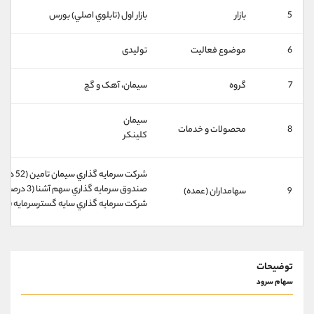
کانال بله
@alirezamehrabi_official
5
بازار
بازار اول (تابلوي اصلي) بورس
6
موضوع فعالیت
تولیدی
7
گروه
سيمان، آهک و گچ
سیمان
8
محصولات و خدمات
کلینکر
شركت سرمايه گذاري سيمان تامين (52 درصد)
صندوق سرمايه گذاري سهم آشنا (3 درصد)
9
سهامداران (عمده)
شركت سرمايه گذاري سايه گسترسرمايه (3 درصد)
توضیحات
سهام سرود