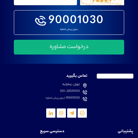
90001030
بدون پیش شماره
تماس بگیرید
تهران، زعفرانیه
021-22021030
90001030
(بدون پیش شماره)
پشتیبانی
دسترسی سریع