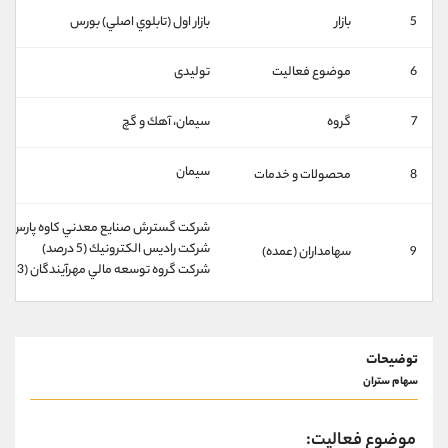
کانال بله
@alirezamehrabi_official
5
بازار
بازار اول (تابلوي اصلي) بورس
6
موضوع فعالیت
تولیدی
7
گروه
سيمان، آهك و گچ
سيمان
8
محصولات و خدمات
شركت گسترش صنايع معدني كاوه پارس (50 درصد)
شركت راديس الكترونيك (5 درصد)
9
سهامداران (عمده)
شركت گروه توسعه مالي مهرآيندگان (3 درصد)
توضیحات
سهام ستران
موضوع فعالیت: