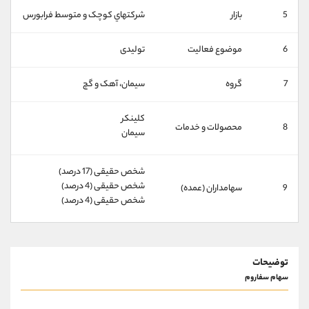
کانال بله
@alirezamehrabi_official
5
بازار
شرکتهاي کوچک و متوسط فرابورس
6
موضوع فعالیت
تولیدی
7
گروه
سيمان، آهک و گچ
کلینکر
8
محصولات و خدمات
سیمان
شخص حقیقی (17 درصد)
شخص حقیقی (4 درصد)
9
سهامداران (عمده)
شخص حقیقی (4 درصد)
توضیحات
سهام سفاروم