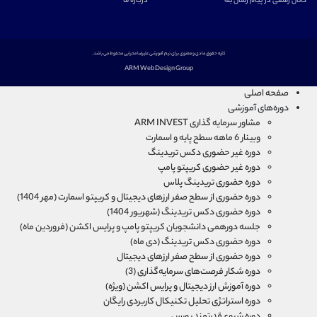
کانال رسمی در پیام رسان بله
درباره ما
کلیه حقوق مادی و معنوی برای تیم آموزشی علیرضا محرابی محفوظ می باشد.
ARM Web Design Group
صفحه اصلی
دوره‌های آموزشی
مشاور سرمایه گذاری ARM INVEST
وبینار 6 ماهه سطح پایه و اسمارت
دوره غیر حضوری دکس تریدینگ
دوره غیر حضوری کریپتو پامپ
دوره حضوری تریدینگ پلاس
دوره حضوری از سطح صفر ارزهای دیجیتال و کریپتو اسمارت (مهر 1404)
دوره حضوری دکس تریدینگ (شهریور 1404)
جلسه دورهمی دانشجویان کریپتو پامپ و پرایس اکشن (فروردین ماه)
دوره حضوری دکس تریدینگ (دی ماه)
دوره حضوری از سطح صفر ارزهای دیجیتال
دوره شکار فرصت‌های سرمایه‌گذاری (3)
دوره آموزش ارز دیجیتال و پرایس اکشن (ویژه)
دوره استراتژی تحلیل تکنیکال کاربردی رایگان
دوره شروع قدرتمند بورس