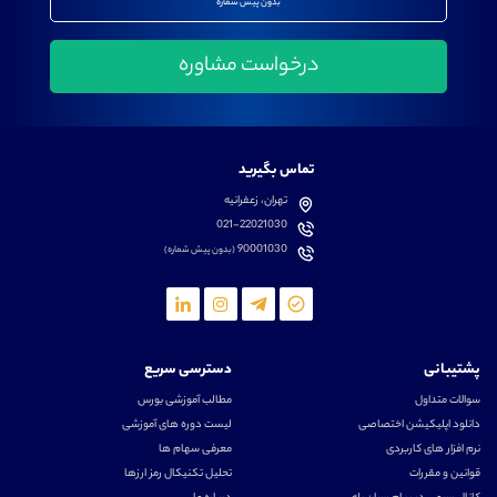
بدون پیش شماره
تماس بگیرید
تهران، زعفرانیه
021-22021030
90001030
(بدون پیش شماره)
پشتیبانی
دسترسی سریع
سوالات متداول
مطالب آموزشی بورس
دانلود اپلیکیشن اختصاصی
لیست دوره های آموزشی
نرم افزار های کاربردی
معرفی سهام ها
قوانین و مقررات
تحلیل تکنیکال رمز ارزها