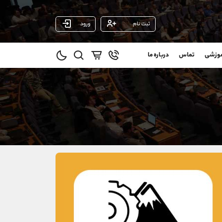
ثبت نام
ورود
پشتیبان فروش
(فائزه تهرانی)
موزشی
تماس
درباره ما
0
موبایل
09101364784
و
واتساپ
شروع گفتگو
@
تلگرام
@Armteam_admin_104
11
داخلی
104
021-22021030
021-22021040
90001030
@alireza.mehrabii
@alirezamehrabi_com
@alirezamehrabi_official