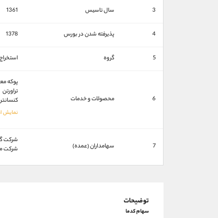
3
سال تاسیس
1361
4
پذیرفته شدن در بورس
1378
5
گروه
استخراج 
پوکه مع
تراورتن
6
محصولات و خدمات
کنسانتر
شركت گس
7
سهامداران (عمده)
شركت مه
توضیحات
سهام کدما