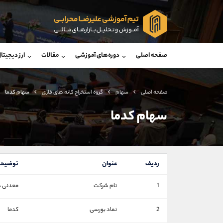
پشتیبان فروش
پشتی
(محسن یزدی)
صفحه اصلی
دوره‌های آموزشی
مقالات
ارز دیجیتا
موبایل
09304891085
موبایل
واتساپ
شروع گفتگو
واتساپ
تلگرام
@Armteam_admin_103
تلگرام
صفحه اصلی
سهام
گروه استخراج کانه های فلزی
سهام کدما
داخلی
103
داخلی
سهام کدما
اطلاعات تماس
(دفتر فروش)
تلفن
تلفن
ردیف
عنوان
توضیحا
بدون پیش شماره
اینستاگرام
1
نام شرکت
معدنی د
کانال تلگرام
کانال بله
2
نماد بورسی
کدما