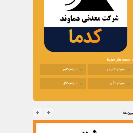
سهم های مرتبط
سهام تاصیکو
سهام کنور
سهام کگهر
سهام کگل
رین ها