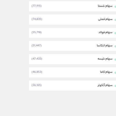
سهام شستا
(77,915)
سهام فملی
(74,835)
سهام فولاد
(55,718)
سهام اتکاسا
(51,447)
سهام تلیسه
(47,433)
سهام کاما
(46,853)
سهام گکوثر
(36,165)