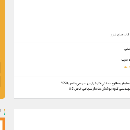
کانه های فلزی
دنی
ه سرب
ترش صنايع معدني كاوه پارس سهامي خاص 50%
ندسي كاوه پوشش بناساز سهامي خاص 3%
ت