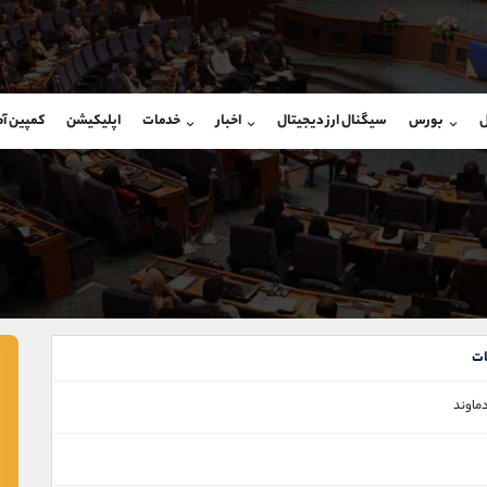
بان فروش
پشتیبان فروش
(ایمان پوراسماعیلی)
(یوسف فرخنده)
ل
بورس
سیگنال ارز دیجیتال
اخبار
خدمات
اپلیکیشن
کمپین آ
09927779040
موبایل
9194198792
شروع گفتگو
واتساپ
شروع گفتگ
@Armteam_admin_por
تلگرام
Armteam_admin_33
107
داخلی
8
ت
ماوند