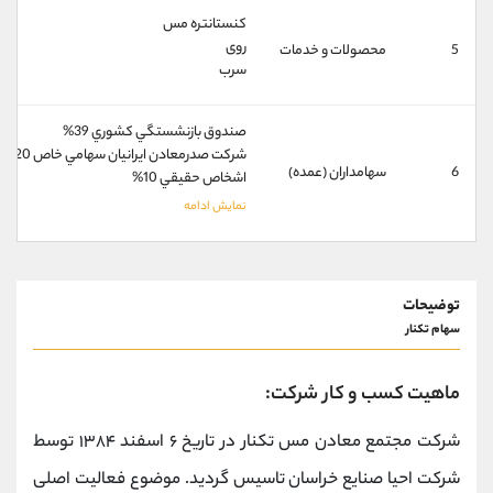
کانال بله
@alirezamehrabi_official
کنستانتره مس
روی
5
محصولات و خدمات
سرب
صندوق بازنشستگي كشوري 39%
شركت صدرمعادن ايرانيان سهامي خاص 20%
6
سهامداران (عمده)
اشخاص حقيقي 10%
توضیحات
سهام تکنار
ماهیت کسب و کار شرکت:
شرکت مجتمع معادن مس تکنار در تاریخ ۶ اسفند ۱۳۸۴ توسط
شرکت احیا صنایع خراسان تاسیس گردید. موضوع فعالیت اصلی