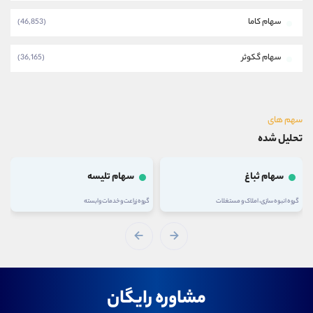
سهام کاما
(46,853)
سهام گکوثر
(36,165)
سهم های
تحلیل شده
سهام ثباغ
سهام تلیسه
گروه انبوه سازی، املاک و مستغلات
گروه زراعت و خدمات وابسته
مشاوره رایگان