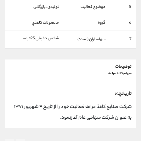
کانال بله
@alirezamehrabi_official
5
موضوع فعالیت
تولیدی_بازرگانی
6
گروه
محصولات كاغذي
شخص حقیقی 95درصد
7
سهامداران (عمده)
توضیحات
سهام كاغذ مراغه
تاریخچه:
شرکت صنایع کاغذ مراغه فعالیت خود را از تاریخ ۴ شهریور ۱۳۷۱
به عنوان شرکت سهامی عام آغازنمود.