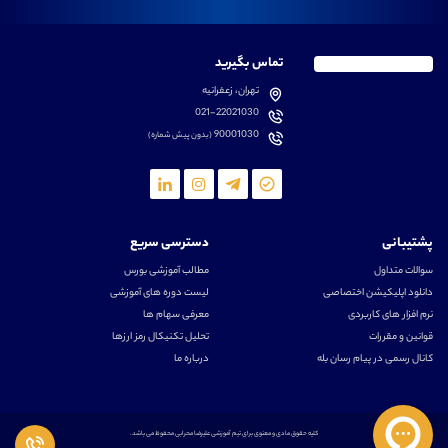
تماس بگیرید
تهران، زعفرانیه
021-22021030
90001030
(بدون پیش شماره)
پشتیبانی
دسترسی سریع
سوالات متداول
مطالب آموزشی بورس
دانلود اپلیکیشن اختصاصی
لیست دوره های آموزشی
نرم افزار های کاربردی
معرفی سهام ها
قوانین و مقررات
تحلیل تکنیکال رمز ارزها
کانال رسمی در پیام رسان بله
درباره ما
کلیه حقوق مادی و معنوی برای تیم آموزشی علیرضا محرابی محفوظ می باشد.