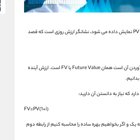
ارزش فعلی یا Present Value که به اختصار با نماد PV نمایش داده می شود، نشانگر ارزش روزی است که قصد
ارزش آینده که هدف از انجام این محاسبات بدست آوردن آن است همان Future Value یا FV است. ارزش آینده
دانیم.
رد که نیاز به دانستن آن دارید:
FV=PV(1+i)
ه یک و اگر بخواهیم بهره ساده را محاسبه کنیم از رابطه دوم