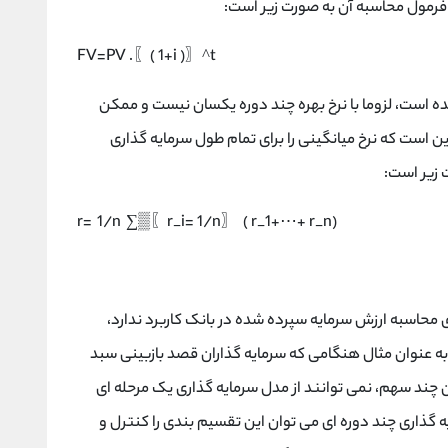
 فرمول محاسبه آن به صورت زیر است:
FV=PV .〖( 1+i )〗^t
ه است، لزوما با نرخ بهره چند دوره یکسان نیست و ممکن
ین است که نرخ میانگینی را برای تمام طول سرمایه گذاری
 زیر است:
r= 1/n ∑▒〖r_i= 1/n〗 ( r_1+⋯+ r_n)
ای محاسبه ارزش سرمایه سپرده شده در بانک کاربرد ندارد،
د. به عنوان مثال هنگامی که سرمایه گذاران قصد بازبینی سبد
 چند سهم، نمی توانند از مدل سرمایه گذاری یک مرحله ای
ه گذاری چند دوره ای می توان این تقسیم بندی را کنترل و