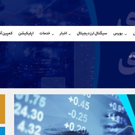
بان فروش
پشتیبان فروش
(یوسف فرخنده)
(محسن یزدی)
ل
بورس
سیگنال ارز دیجیتال
اخبار
خدمات
اپلیکیشن
کمپین آ
09194198792
موبایل
9304891085
شروع گفتگو
واتساپ
شروع گفتگ
@Armteam_admin_33
تلگرام
Armteam_admin_103
ه ای
118
داخلی
03