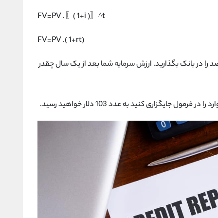
FV=PV .〖( 1+i )〗^t
FV=PV .( 1+rt)
ثال شما قصد داریم 100 دلار با نرخ بهره 3 درصد را در بانک بگذارید. ارزش سرمایه شما بعد از یک سال چقدر