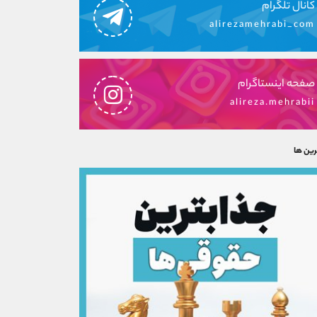
کانال تلگرام
alirezamehrabi_com
صفحه اینستاگرام
alireza.mehrabii
رین ها