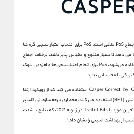
شبکه Casper برای امنیت شبکه خود به مکانیزم اجماع PoS متکی است. PoS برای انتخاب اعتبار سنجی گره ها
 می دهد تا بسیار متنوع و مقیاس پذیر باشد. برخلاف اجماع
(PoW) که توسط بلاکچین بیت‌ کوین استفاده می‌شود، PoS برای انجام اعتبارسنجی‌ها و افزودن بلوک‌
کتریکی یا محاسباتی ندارد.
کاسپر همچنین از مشخصات Casper Correct-by-Construction (CBC) استفاده می کند که از رویکرد ارتقا
یافته ای برای برنامه های کاربردی تحمل خطا بیزانس (BFT) استفاده می کند. معماری درجه سازمانی کاسپر
ممیزی های امنیتی متعددی را تکمیل کرده است، آخرین مورد با Trail of Bits در ژانویه 2021، که نتایج با شدت
ناسب از بهداشت امنیتی را نشان داد."