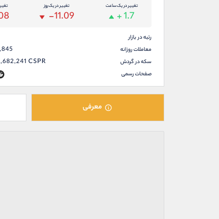
تغییر در یک ساعت
تغییر در یک روز
تغیی
08
-11.09
+ 1.7
رتبه در بازار
,845
معاملات روزانه
,682,241
CSPR
سکه در گردش
صفحات رسمی
معرفی