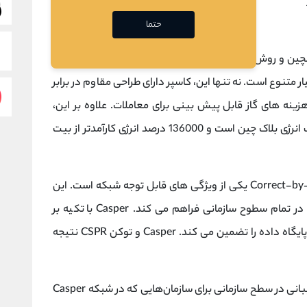
حتما
اثبات سهام
(PoS) است. به دلیل رویکرد
ار متنوع است. نه تنها این، کاسپر دارای طراحی مقاوم در برابر
هزینه های گاز قابل پیش بینی برای معاملات. علاوه بر این،
کاسپر در حال معرفی استاندارد جدیدی برای مصرف انرژی بلاک چین است و 136000 درصد انرژی کارآمدتر از بیت
مشخصات ابتکاری Correct-by-Construction (CBC) Casper یکی از ویژگی های قابل توجه شبکه است. این
مشخصات امکان پذیرش سریع خدمات بلاکچین را در تمام سطوح سازمانی فراهم می کند. Casper با تکیه بر
توافق PoS، مقیاس پذیری و راه حل های مدیریت پایگاه داده را تضمین می کند. Casper و توکن CSPR نتیجه
علاوه بر این، CasperLabs برای ارائه خدمات و پشتیبانی در سطح سازمانی برای سازمان‌هایی که در شبکه Casper