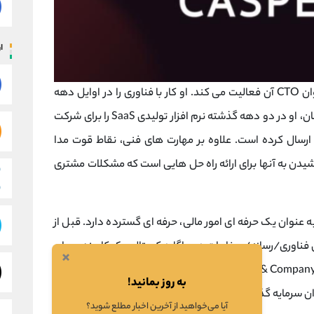
ار
مدا یکی از بنیانگذاران CasperLabs است و به عنوان CTO آن فعالیت می کند. او کار با فناوری را در اوایل دهه
80 آغاز کرد و در زیر زمین خود رایانه سا خت. از آن زمان، او در دو دهه گذشته نرم افزار تولیدی SaaS را برای شرکت
ای بزرگی مانند Adobe، Omniture و Avalara ارسال کرده است. علاوه بر مهارت های فنی، نقاط قوت مدا
خشیدن به آنها برای ارائه راه حل هایی است که مشکلات مشتری
 عنوان یک حرفه ای امور مالی، حرفه ای گسترده دارد. قبل از
ناوری/رسانه/ مخابرات در ساگارد کپیتال، یک کارمند سهام
×
خصوصی در Bain Capital و یک مشاور وابسته در Bain & Company بود. علاوه بر مشارکت های حرفه ای خود در
به روز بمانید!
20 شخصاً به عنوان سرمایه گذار اولیه در اتریوم، بلاک استاک، بیس، میکر، فایل
آیا می‌خواهید از آخرین اخبار مطلع شوید؟