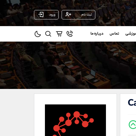
ثبت نام
ورود
پشتیبان فروش
(ایمان پوراسماعیلی)
موزشی
تماس
درباره ما
0
موبایل
09927779040
و
واتساپ
شروع گفتگو
@
تلگرام
@Armteam_admin_por
1
داخلی
107
021-22021030
021-22021040
C
90001030
@alireza.mehrabii
@alirezamehrabi_com
@alirezamehrabi_official