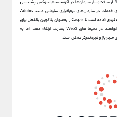
ساخته می‌شوند، وجود دارد، مشابه اینکه Red Hat از ساخت‌وساز سازمان‌ها در اکوسیستم لینوکس پشتیبانی
می‌کند. به لطف تجربه منحصربه‌فرد تیم در اجرای خدمات در سازمان‌های نرم‌افزاری سازمانی مانند Adobe،
Avalara و Google، CasperLabs به طور منحصربه‌فردی آماده است تا Casper را به‌عنوان بلاکچین بالفعل برای
تعداد فزاینده‌ای از سازمان‌های سازمانی که می‌خواهند در محیط‌ های Web3 بسازند، ارتقاء دهد، اما به
ی منبع باز و غیرمتمرکز ممکن است.