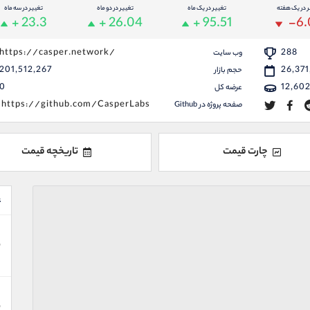
ر در یک هفته
تغییر در یک ماه
تغییر در دو ماه
تغییر در سه ماه
+ 23.3
+ 26.04
+ 95.51
-6.
https://casper.network/
288
وب سایت
201,512,267
26,371
حجم بازار
0
12,602
عرضه کل
https://github.com/CasperLabs
صفحه پروژه در Github
چارت قیمت
تاریخچه قیمت
ع
ن
ن