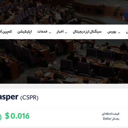
بان فروش
پشتیبان فروش
(یوسف فرخنده)
(محسن یزدی)
ل
بورس
سیگنال ارز دیجیتال
اخبار
خدمات
اپلیکیشن
کمپین آ
09194198792
موبایل
9304891085
شروع گفتگو
واتساپ
شروع گفتگ
@Armteam_admin_33
تلگرام
Armteam_admin_103
118
داخلی
03
asper
(CSPR)
$ 0.016
قیمت‌لحظه‌ای
به‌دلار Dollar