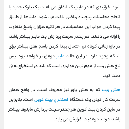
کانال بله
@alirezamehrabi_official
شود. فرآیندی که در ماینینگ اتفاق می افتد، یک بلوک جدید با
انجام محاسبات پیچیده ریاضی یافت می شود. ماینرها از طریق
پیدا کردن جواب این محاسبات، در هر ثانیه هزاران پاسخ متفاوت
را ارائه می دهند. هر چقدر سرعت پردازش یک ماینر بیشتر باشد،
در بازه زمانی کوتاه تر، احتمال پیدا کردن پاسخ های بیشتر برای
شبکه وجود دارد. در این حالت
ماینر
موفق تر خواهد بود. پس
نرخ هش ریت از مهم ترین مواردی است که باید در استخراج به آن
دقت کرد.
هش ریت
که به هش پاور نیز معروف است، در واقع همان
سرعت کار کردن یک دستگاه
استخراج بیت کوین
است. بنابراین
در ماین کردن بیت کوین هر چقدر سرعت پردازش ماینرها بیشتر
باشد، درصد موفقیت افزایش می یابد.