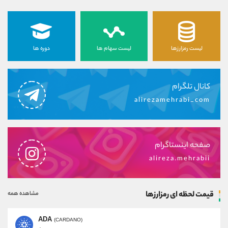
لیست رمزارزها
لیست سهام ها
دوره ها
کانال تلگرام
alirezamehrabi_com
صفحه اینستاگرام
alireza.mehrabii
قیمت لحظه ای رمزارزها
مشاهده همه
ADA
(CARDANO)