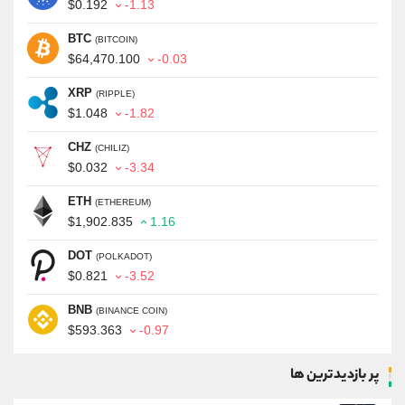
$0.192
-1.13
BTC
(BITCOIN)
$64,470.100
-0.03
XRP
(RIPPLE)
$1.048
-1.82
CHZ
(CHILIZ)
$0.032
-3.34
ETH
(ETHEREUM)
$1,902.835
1.16
DOT
(POLKADOT)
$0.821
-3.52
BNB
(BINANCE COIN)
$593.363
-0.97
پر بازدیدترین ها