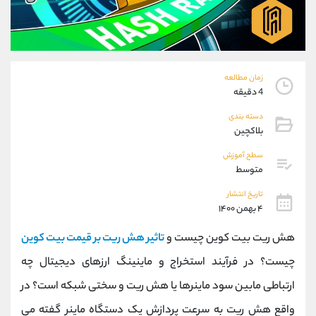
موبایل
09101364784
واتساپ
شروع گفتگو
تلگرام
@Armteam_admin_104
داخلی
104
زمان مطالعه
4 دقیقه
پشتیبان فروش
(ایمان پوراسماعیلی)
دسته بندی
موبایل
09927779040
بلاکچین
واتساپ
شروع گفتگو
تلگرام
@Armteam_admin_por
سطح آموزش
متوسط
داخلی
107
تاریخ انتشار
۴ بهمن ۱۴۰۰
اطلاعات تماس
(دفتر فروش)
تلفن
021-22021030
هش ریت بیت کوین چیست و
تاثیر هش ریت بر قیمت بیت کوین
تلفن
021-22021040
چیست؟ در فرآیند استخراج و ماینینگ ارزهای دیجیتال چه
بدون پیش شماره
90001030
ارتباطی مابین سود ماینرها یا هش ریت و سختی شبکه است؟ در
اینستاگرام
@alireza.mehrabii
کانال تلگرام
@alirezamehrabi_com
واقع هش ریت به سرعت پردازش یک دستگاه ماینر گفته می