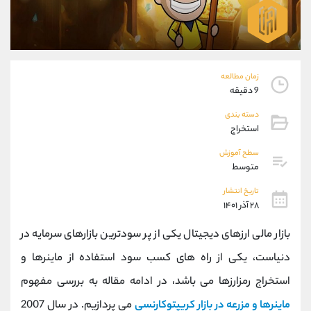
موبایل
09927779040
واتساپ
شروع گفتگو
تلگرام
@Armteam_admin_por
داخلی
107
زمان مطالعه
9 دقیقه
پشتیبان فروش
(یوسف فرخنده)
دسته بندی
موبایل
09194198792
استخراج
واتساپ
شروع گفتگو
تلگرام
@Armteam_admin_33
سطح آموزش
متوسط
داخلی
118
تاریخ انتشار
۲۸ آذر ۱۴۰۱
اطلاعات تماس
(دفتر فروش)
تلفن
021-22021030
بازار مالی ارزهای دیجیتال یکی از پر سودترین بازارهای سرمایه در
تلفن
021-22021040
دنیاست، یکی از راه های کسب سود استفاده از ماینرها و
بدون پیش شماره
90001030
استخراج رمزارزها می باشد، در ادامه مقاله به بررسی مفهوم
اینستاگرام
@alireza.mehrabii
کانال تلگرام
@alirezamehrabi_com
ماینرها و مزرعه در بازار کریپتوکارنسی
می پردازیم. در سال 2007