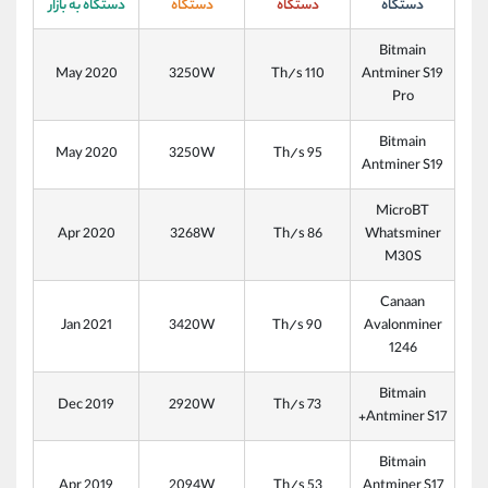
دستگاه
دستگاه
دستگاه
دستگاه به بازار
Bitmain
May 2020
3250W
110 Th/s
Antminer S19
Pro
Bitmain
May 2020
3250W
Th/s 95
Antminer S19
MicroBT
Apr 2020
3268W
Th/s 86
Whatsminer
M30S
Canaan
Jan 2021
3420W
Th/s 90
Avalonminer
1246
Bitmain
Dec 2019
2920W
Th/s 73
Antminer S17+
Bitmain
Apr 2019
2094W
Th/s 53
Antminer S17