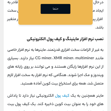
در حال حاضر، سخت افزار مبتنی بر ASIC پیشرفته ترین و قادر به
حتما
ایجاد مقادیر عظیمی هش در ثانیه است. با این حال، چنین سخت
افزار پیشرفته ای گران است و ممکن است هزاران دلار متغیر
باشد.
نصب نرم افزار ماینینگ و کیف پول الکترونیکی
به غیر از الزامات سخت افزاری قدرتمند، ماینرها به نرم افزار خاصی
مانند CG miner، XMR miner، multiminer نیاز دارند. بسیاری
از این نرم افزارها رایگان هستند و می توانند بر روی رایانه های
ویندوز و مک اجرا شوند. هنگامی که نرم افزار به سخت افزار لازم
متصل شد، همه برای استخراج بیت کوین آماده هستید.
ماینر همچنین به یک
کیف پول
الکترونیکی نیاز دارد تا پاداش
های خود را به عنوان بیت کوین ذخیره کند. یک کیف پول بیت