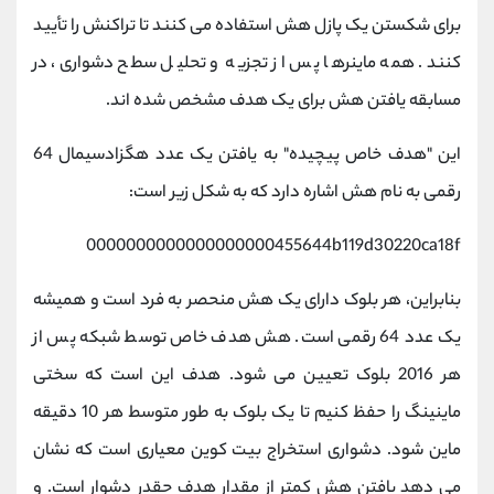
برای شکستن یک پازل هش استفاده می کنند تا تراکنش را تأیید
کنند. همه ماینرها پس از تجزیه و تحلیل سطح دشواری، در
مسابقه یافتن هش برای یک هدف مشخص شده اند.
این "هدف خاص پیچیده" به یافتن یک عدد هگزادسیمال 64
رقمی به نام هش اشاره دارد که به شکل زیر است:
0000000000000000000455644b119d30220ca18f
بنابراین، هر بلوک دارای یک هش منحصر به فرد است و همیشه
یک عدد 64 رقمی است. هش هدف خاص توسط شبکه پس از
هر 2016 بلوک تعیین می شود. هدف این است که سختی
ماینینگ را حفظ کنیم تا یک بلوک به طور متوسط هر 10 دقیقه
ماین شود. دشواری استخراج بیت کوین معیاری است که نشان
می دهد یافتن هش کمتر از مقدار هدف چقدر دشوار است. و