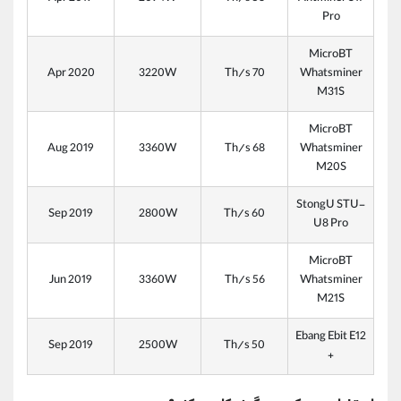
Pro
MicroBT
Apr 2020
3220W
Th/s 70
Whatsminer
M31S
MicroBT
Aug 2019
3360W
Th/s 68
Whatsminer
M20S
StongU STU-
Sep 2019
2800W
Th/s 60
U8 Pro
MicroBT
Jun 2019
3360W
Th/s 56
Whatsminer
M21S
Ebang Ebit E12
Sep 2019
2500W
Th/s 50
+