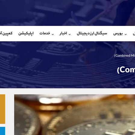
بان فروش
پشتیبان فروش
(یوسف فرخنده)
(فائزه تهرانی)
ل
بورس
سیگنال ارز دیجیتال
اخبار
خدمات
اپلیکیشن
کمپین آ
09194198792
موبایل
9101364784
شروع گفتگو
واتساپ
شروع گفتگ
@Armteam_admin_33
تلگرام
Armteam_admin_104
118
داخلی
04