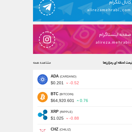
کانال تلگرام
alirezamehrabi_com
صفحه اینستاگرام
alireza.mehrabii
یمت لحظه ای رمزارزها
مشاهده همه
ADA
(CARDANO)
$0.201
-0.52
BTC
(BITCOIN)
$64,920.601
0.76
XRP
(RIPPLE)
$1.025
-0.88
CHZ
(CHILIZ)