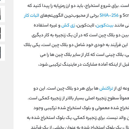
ت. برای شروع استخراج، باید دو ارز رمزپایه را پیدا کنید که
SHA-256
برخی از محبوب‌ترین الگوریتم‌های
اثبات کار
ی مانند
بیت‌کوین
، لایت‌کوین،
زی کش
و غیره استفاده
 بین دو بلاک چین است که در آن یک زنجیره به کار دیگری
لوک های AuxPOW را می پذیرد. این فرآیند به خودی خود شامل دو بلاک چین است، یکی بلاک
بلاک چینی است که کار از سایر بلاک چین ها را می
 قبل از اینکه آماده مشارکت در ماینینگ ترکیبی شود،
عه ای از
تراکنش
ها برای هر دو بلاک چین است. این دو
اً سطوح زنجیره اصلی بسیار بالاتر از زنجیره کمکی است.
استخراج شده معمولی و بلوک استخراج شده ترکیبی وجود
 والد نیست. برای زنجیره کمکی، یک بلوک استخراج شده به
ال، یک بلوک استخراج شده به عنوان بخشی از یک فرآیند