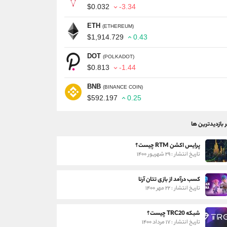
$0.032
-3.34
ETH
(ETHEREUM)
$1,914.729
0.43
DOT
(POLKADOT)
$0.813
-1.44
BNB
(BINANCE COIN)
$592.197
0.25
ر بازدیدترین ها
پرایس اکشن RTM چیست؟
تاریخ انتشار : ۲۹ شهریور ۱۴۰۰
کسب درآمد از بازی تتان آرنا
تاریخ انتشار : ۲۲ مهر ۱۴۰۰
شبکه TRC20 چیست؟
تاریخ انتشار : ۱۷ مرداد ۱۴۰۰