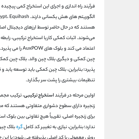
فرآیند راه اندازی و اجرای این استخراج کمی پیچیده اس
الگوریتم های هش یکسانی دارند. Scrypt، Equihash و
هستند که در حال حاضر توسط ارزهای دیجیتال اصل
می‌شوند. اثبات کمکی کار یا استخراج ترکیبی، رابطه
اعتماد می کند و ب
چین کمکی و دیگری بلاک چین والد. بلاک چین کمکی، 
پذیرد؛ بنابراین، بلاک چین کمکی باید توسعه یابد و
تنظیمات بیشتری را پشت سر بگذارد.
اولین مرحله در فرآیند
استخراج ترکیبی
، ترکیب مجمو
زنجیره دارای سطوح دشواری متفاوتی هستند که معمول
برای زنجیره اصلی، تقریباً هیچ تفاوتی بین بلوک 
ندارد؛ بنابراین، نیازی به تغییر کد کامل
گره
بلاک چین
روش معمولی با کد اصلی پذیرفته می شود؛ با این ح