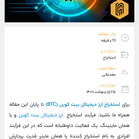
موبایل
09194198792
واتساپ
شروع گفتگو
تلگرام
@Armteam_admin_33
داخلی
118
زمان مطالعه
13 دقیقه
پشتیبان فروش
(ایمان پوراسماعیلی)
دسته بندی
موبایل
09927779040
استخراج
واتساپ
شروع گفتگو
تلگرام
@Armteam_admin_por
سطح آموزش
مقدماتی
داخلی
107
تاریخ انتشار
۲۵ اردیبهشت ۱۴۰۰
اطلاعات تماس
(دفتر فروش)
تلفن
021-22021030
برای
استخراج ارز دیجیتال بیت کوین (BTC)
تا پایان این مقاله
تلفن
021-22021040
همراه ما باشید. فرآیند استخراج
ارز دیجیتال بیت کوین
و یا
بدون پیش شماره
90001030
همان ماینینگ، یک فعالیت داوطلبانه است که در این فرآیند
اینستاگرام
@alireza.mehrabii
کانال تلگرام
@alirezamehrabi_com
افرادی به نام استخراج کننده یا همان ماینر، قدرت پردازش