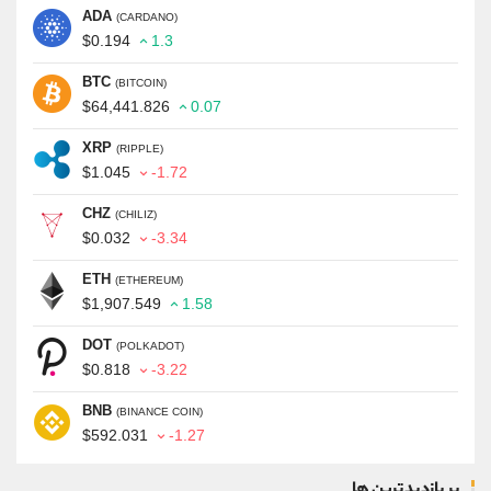
ADA
(CARDANO)
$0.194
1.3
BTC
(BITCOIN)
$64,441.826
0.07
XRP
(RIPPLE)
$1.045
-1.72
CHZ
(CHILIZ)
$0.032
-3.34
ETH
(ETHEREUM)
$1,907.549
1.58
DOT
(POLKADOT)
$0.818
-3.22
BNB
(BINANCE COIN)
$592.031
-1.27
پر بازدیدترین ها