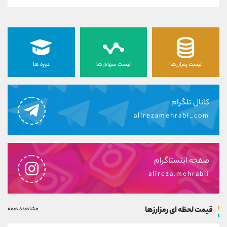
لیست رمزارزها
لیست سهام ها
دوره ها
کانال تلگرام
alirezamehrabi_com
صفحه اینستاگرام
alireza.mehrabii
قیمت لحظه ای رمزارزها
مشاهده همه