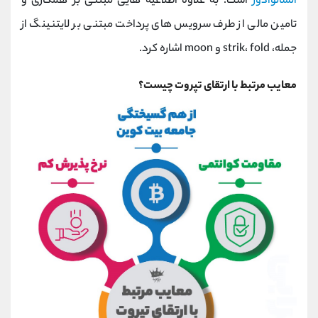
السالوادور
است. به علاوه اطلاعیه هایی مبتنی بر همکاری و
تامین مالی از طرف سرویس های پرداخت مبتنی بر لایتنینگ از
جمله، strik، fold و moon اشاره کرد.
معایب مرتبط با ارتقای تپروت چیست؟