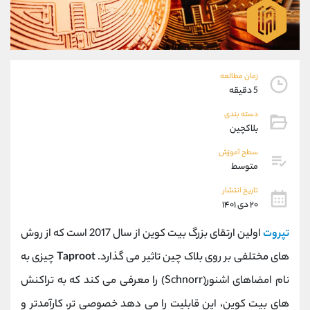
موبایل
09304891085
واتساپ
شروع گفتگو
تلگرام
@Armteam_admin_103
داخلی
103
زمان مطالعه
5 دقیقه
پشتیبان فروش
(یوسف فرخنده)
دسته بندی
موبایل
09194198792
بلاکچین
واتساپ
شروع گفتگو
تلگرام
@Armteam_admin_33
سطح آموزش
متوسط
داخلی
118
تاریخ انتشار
۲۰ دی ۱۴۰۱
اطلاعات تماس
(دفتر فروش)
تلفن
021-22021030
تپروت
اولین ارتقای بزرگ بیت کوین از سال 2017 است که از روش
تلفن
021-22021040
های مختلفی بر روی بلاک چین تاثیر می گذارد.
Taproot
چیزی به
بدون پیش شماره
90001030
نام امضاهای اشنور(Schnorr) را معرفی می کند که به تراکنش
اینستاگرام
@alireza.mehrabii
کانال تلگرام
@alirezamehrabi_com
های بیت کوین، این قابلیت را می دهد خصوصی تر، کارآمدتر و