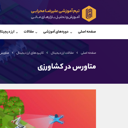
پشتیبان فروش
پشتی
(محسن یزدی)
صفحه اصلی
دوره‌های آموزشی
مقالات
ارز دیجیتا
موبایل
09304891085
موبایل
واتساپ
شروع گفتگو
واتساپ
تلگرام
@Armteam_admin_103
تلگرام
صفحه اصلی
مقالات ارز دیجیتال
کاربردهای ارز دیجیتال
متاورس 
داخلی
103
داخلی
متاورس در کشاورزی
اطلاعات تماس
(دفتر فروش)
تلفن
تلفن
بدون پیش شماره
اینستاگرام
کانال تلگرام
کانال بله