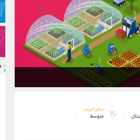
ق
سطح آموزش
یتال
متوسط