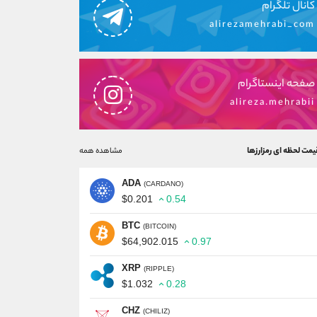
کانال تلگرام
alirezamehrabi_com
صفحه اینستاگرام
alireza.mehrabii
یمت لحظه ای رمزارزها
مشاهده همه
ADA
(CARDANO)
$0.201
0.54
BTC
(BITCOIN)
$64,902.015
0.97
XRP
(RIPPLE)
$1.032
0.28
CHZ
(CHILIZ)