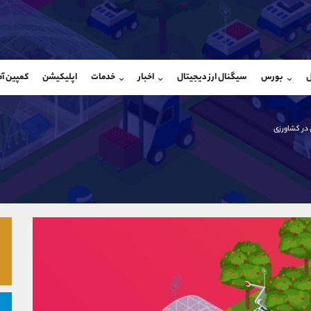
بان فروش
پشتیبان فروش
(یوسف فرخنده)
(فائزه تهرانی)
ل
بورس
سیگنال ارز دیجیتال
اخبار
خدمات
اپلیکیشن
کمپین آ
09194198792
موبایل
9101364784
شروع گفتگو
واتساپ
شروع گفتگ
@Armteam_admin_33
تلگرام
Armteam_admin_104
در کشاورزی
118
داخلی
04