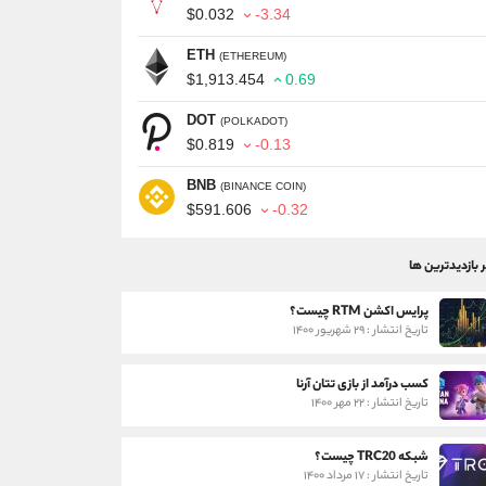
$0.032
-3.34
ETH
(ETHEREUM)
$1,913.454
0.69
DOT
(POLKADOT)
$0.819
-0.13
BNB
(BINANCE COIN)
$591.606
-0.32
ر بازدیدترین ها
پرایس اکشن RTM چیست؟
تاریخ انتشار : ۲۹ شهریور ۱۴۰۰
کسب درآمد از بازی تتان آرنا
تاریخ انتشار : ۲۲ مهر ۱۴۰۰
شبکه TRC20 چیست؟
تاریخ انتشار : ۱۷ مرداد ۱۴۰۰