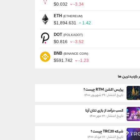
$0.032
-3.34
ETH
(ETHEREUM)
$1,894.631
1.42
DOT
(POLKADOT)
$0.816
-3.52
BNB
(BINANCE COIN)
$591.742
-1.23
ر بازدیدترین ها
پرایس اکشن RTM چیست؟
تاریخ انتشار : ۲۹ شهریور ۱۴۰۰
کسب درآمد از بازی تتان آرنا
تاریخ انتشار : ۲۲ مهر ۱۴۰۰
شبکه TRC20 چیست؟
تاریخ انتشار : ۱۷ مرداد ۱۴۰۰