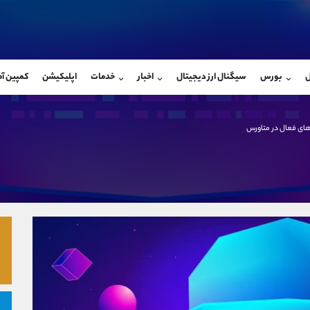
بان فروش
پشتیبان فروش
(فائزه تهرانی)
(یوسف فرخنده)
ل
بورس
سیگنال ارز دیجیتال
اخبار
خدمات
اپلیکیشن
کمپین آ
09101364784
موبایل
9194198792
شروع گفتگو
واتساپ
شروع گفتگ
@Armteam_admin_104
تلگرام
Armteam_admin_33
ای فعال در متاورس
104
داخلی
8