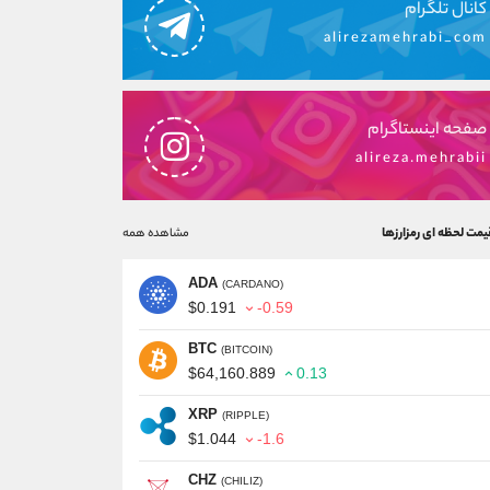
کانال تلگرام
alirezamehrabi_com
صفحه اینستاگرام
alireza.mehrabii
یمت لحظه ای رمزارزها
مشاهده همه
ADA
(CARDANO)
$0.191
-0.59
BTC
(BITCOIN)
$64,160.889
0.13
XRP
(RIPPLE)
$1.044
-1.6
CHZ
(CHILIZ)