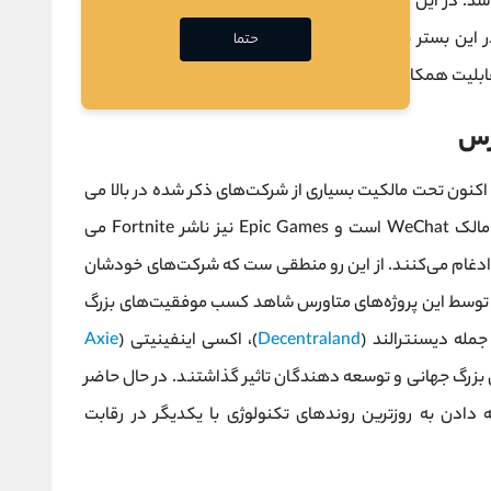
 در این راستا می بایست برای برقراری ارتباط، هر دو زمینه
ر این بستر یک بازی مبتنی ‌بر کسب درآمد تعاملی (
Play to
حتما
بلیت همکاری و یا یک بازار کالای مجازی را بسازند.
ورس
کنون تحت مالکیت بسیاری از شرکت‌های ذکر شده در بالا می
باشد. برای مثال، Meta فیسبوک را دارد، Tencet مالک WeChat است و Epic Games نیز ناشر Fortnite می
را ادغام می‌کنند. از این رو منطقی ست که شرکت‌های خودشان
ون توسط این پروژه‌های متاورس شاهد کسب موفقیت‌های بزرگ
 جمله دیسنترالند (
Decentraland
)، اکسی اینفینیتی (
Axie
ت‌های بزرگ جهانی و توسعه‌ دهندگان تاثیر گذاشتند. در حال حاضر
دادن به روز‌ترین روند‌های تکنولوژی با یکدیگر در رقابت