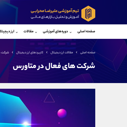
پشتیبان فروش
پشتی
(ایمان پوراسماعیلی)
صفحه اصلی
دوره‌های آموزشی
مقالات
ارز دیجیتا
موبایل
09927779040
موبایل
واتساپ
شروع گفتگو
واتساپ
تلگرام
@Armteam_admin_por
تلگرام
صفحه اصلی
مقالات ارز دیجیتال
کاربردهای ارز دیجیتال
شرکت ه
داخلی
107
داخلی
شرکت های فعال در متاورس
اطلاعات تماس
(دفتر فروش)
تلفن
تلفن
بدون پیش شماره
اینستاگرام
کانال تلگرام
کانال بله