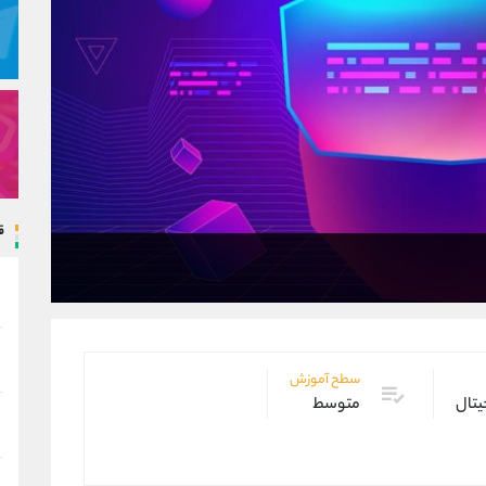
ق
سطح آموزش
یتال
متوسط