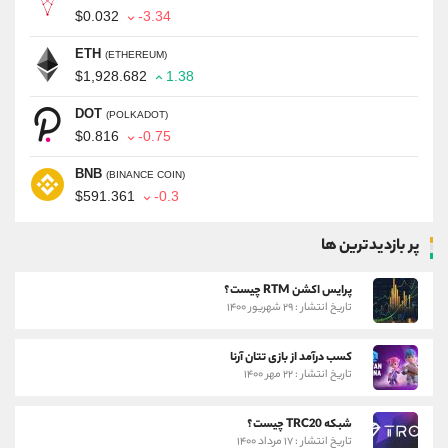
$0.032
-3.34
ETH
(ETHEREUM)
$1,928.682
1.38
DOT
(POLKADOT)
$0.816
-0.75
BNB
(BINANCE COIN)
$591.361
-0.3
پر بازدیدترین ها
پرایس اکشن RTM چیست؟
تاریخ انتشار : ۲۹ شهریور ۱۴۰۰
کسب درآمد از بازی تتان آرنا
تاریخ انتشار : ۲۲ مهر ۱۴۰۰
شبکه TRC20 چیست؟
تاریخ انتشار : ۱۷ مرداد ۱۴۰۰