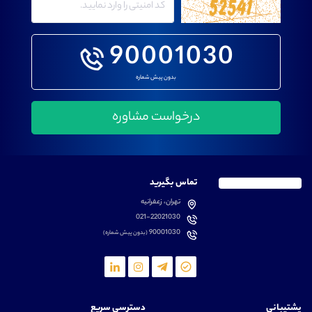
90001030
بدون پیش شماره
تماس بگیرید
تهران، زعفرانیه
021-22021030
90001030
(بدون پیش شماره)
پشتیبانی
دسترسی سریع