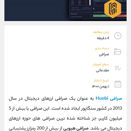
موبایل
09304891085
واتساپ
شروع گفتگو
تلگرام
@Armteam_admin_103
داخلی
103
زمان مطالعه
4 دقیقه
پشتیبان فروش
(ایمان پوراسماعیلی)
دسته بندی
موبایل
09927779040
صرافی
واتساپ
شروع گفتگو
تلگرام
@Armteam_admin_por
سطح آموزش
مقدماتی
داخلی
107
تاریخ انتشار
۱ بهمن ۱۴۰۰
اطلاعات تماس
(دفتر فروش)
تلفن
021-22021030
صرافی Huobi
به عنوان یک صرافی ارزهای دیجیتال در سال
تلفن
021-22021040
2013 در کشور سنگاپور ایجاد شده است. این صرافی با بیش از 5
بدون پیش شماره
90001030
میلیون کاربر، جز شناخته شده ترین صرافی های حوزه ارزهای
اینستاگرام
@alireza.mehrabii
کانال تلگرام
@alirezamehrabi_com
دیجیتال می باشد.
صرافی هیوبی
از بیش از 200 رمزارز پشتیبانی