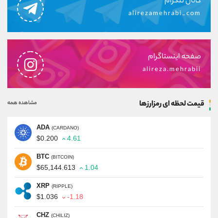
کانال تلگرام
alirezamehrabi_com
صفحه اینستاگرام
alireza.mehrabii
قیمت لحظه ای رمزارزها
مشاهده همه
ADA
(CARDANO)
$0.200
4.61
BTC
(BITCOIN)
$65,144.613
1.04
XRP
(RIPPLE)
$1.036
-1.18
CHZ
(CHILIZ)