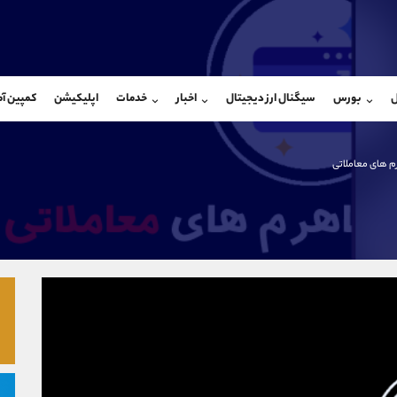
بان فروش
پشتیبان فروش
(یوسف فرخنده)
(ایمان پوراسماعیلی)
ل
بورس
سیگنال ارز دیجیتال
اخبار
خدمات
اپلیکیشن
کمپین آ
09194198792
موبایل
9927779040
شروع گفتگو
واتساپ
شروع گفتگ
@Armteam_admin_33
تلگرام
Armteam_admin_por
م های معاملاتی
118
داخلی
07