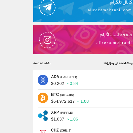
کانال تلگرام
alirezamehrabi_com
صفحه اینستاگرام
alireza.mehrabii
یمت لحظه ای رمزارزها
مشاهده همه
ADA
(CARDANO)
$0.202
0.84
BTC
(BITCOIN)
$64,972.617
1.08
XRP
(RIPPLE)
$1.037
1.06
CHZ
(CHILIZ)