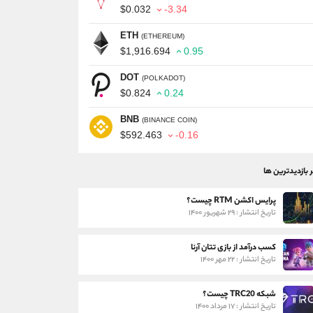
$0.032
-3.34
ETH
(ETHEREUM)
$1,916.694
0.95
DOT
(POLKADOT)
$0.824
0.24
BNB
(BINANCE COIN)
$592.463
-0.16
ر بازدیدترین ها
پرایس اکشن RTM چیست؟
تاریخ انتشار : ۲۹ شهریور ۱۴۰۰
کسب درآمد از بازی تتان آرنا
تاریخ انتشار : ۲۲ مهر ۱۴۰۰
شبکه TRC20 چیست؟
تاریخ انتشار : ۱۷ مرداد ۱۴۰۰