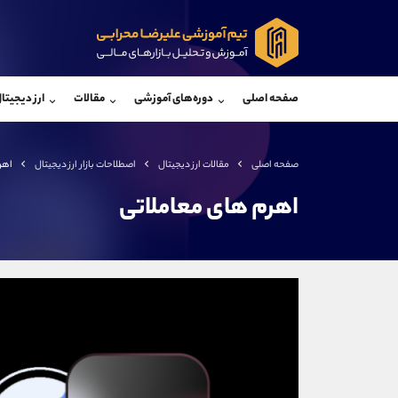
پشتیبان فروش
پشتی
(فائزه تهرانی)
صفحه اصلی
دوره‌های آموزشی
مقالات
ارز دیجیتا
موبایل
09101364784
موبایل
واتساپ
شروع گفتگو
واتساپ
تلگرام
@Armteam_admin_104
تلگرام
صفحه اصلی
مقالات ارز دیجیتال
اصطلاحات بازار ارز دیجیتال
اهر
داخلی
104
داخلی
اهرم های معاملاتی
اطلاعات تماس
(دفتر فروش)
تلفن
تلفن
بدون پیش شماره
اینستاگرام
کانال تلگرام
کانال بله