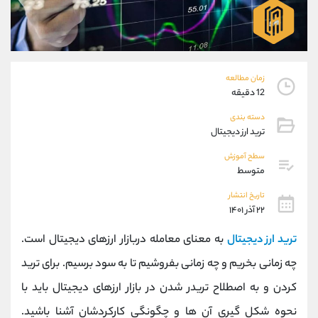
موبایل
09101364784
واتساپ
شروع گفتگو
تلگرام
@Armteam_admin_104
داخلی
104
زمان مطالعه
12 دقیقه
پشتیبان فروش
(محسن یزدی)
دسته بندی
موبایل
09304891085
ترید ارز دیجیتال
واتساپ
شروع گفتگو
تلگرام
@Armteam_admin_103
سطح آموزش
متوسط
داخلی
103
تاریخ انتشار
۲۲ آذر ۱۴۰۱
اطلاعات تماس
(دفتر فروش)
تلفن
021-22021030
ترید ارز دیجیتال
به معنای معامله دربازار ارزهای دیجیتال است.
تلفن
021-22021040
چه زمانی بخریم و چه زمانی بفروشیم تا به سود برسیم. برای ترید
بدون پیش شماره
90001030
کردن و به اصطلاح تریدر شدن در بازار ارزهای دیجیتال باید با
اینستاگرام
@alireza.mehrabii
کانال تلگرام
@alirezamehrabi_com
نحوه شکل گیری آن ها و چگونگی کارکردشان آشنا باشید.