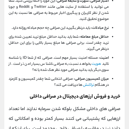
اعتبار صرافی، شهرت و سابقه صرافی:
این مورد را حتما بررسی کنید. شما
می توانید با استفاده از سایت هایی مانند Twitter و Reddit و جویا
شدن از نظر کاربران و پیگیری اخبار مربوط به صرافی ها نسبت به این
موضوع تحقیق کنید.
نرخ مبادلات:
باید درنظر بگیرید این صرافی چه حجم مبادله روزانه دارد.
حداقل مبلغ معامله:
شما باید بدانید حداقل مبلغ ترید تعیین ‌شده برای
ترید چقدر است. برخی صرافی ها مبلغ بسیار بالایی را برای این حداقل
درنظر می گیرند.
امنیت:
مسئله امنیت بسیار مهم است. صرافی که از شما ID یا شناسه‌
تائید
هویت
بخواهد نسبت به صرافی ناشناس بسیار امن تر است. از
سوی دیگر باید بدانید صرافی مورد نظر هک شده یا نه؟
میزان کمیسیون صرافی:
صرافی انتخابی شما چقدر کمیسیون و کارمزد
در هنگام
تراکنش‌
ها دریافت می کند؟
خرید و فروش ارزهای دیجیتال در صرافی داخلی
صرافی های داخلی مشکل بلوکه شدن سرمایه ندارند اما تعداد
ارزهایی که پشتیبانی می کنند بسیار کمتر بوده و امکاناتی که
دارند نیز در مقایسه با صرافی خارجی محدود است. برای اینکه از