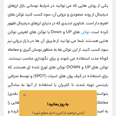
یکی از روش هایی که می توانید در شرایط نوسانی بازار ارزهای
دیجیتال از روند صعودی و نزولی آن، سود کسب کنید توکن های
اهرم دار است. فناوری جدیدی که در دنیای ارزهای دیجیتال ظهور
کرده است.
توکن‌
های UP و Down یا توکن های اهرمی توکن
هایی هستند شما می توانید از طریق آن ها در بازار نزولی نیز
سود کسب کنید. از این توکن ها به منظور نوسان گیری و معامله
کوتاه مدت استفاده می شوند و برای نگهداری مناسب نیستند.
توکن های UP و DOWN توکن های لورج شده ای هستند که
برای استفاده در کیف پول های اسپات (SPOT) و توسط صرافی
بایننس تهیه شدند تا کاربران با استفاده از آنها به سادگی
×
بتوانند معامله کنند. معاملات اسپات (نقطه ای یا نقدی)
معاملاتی هستند که به تریدرها اجازه می دهند دارایی هایی را
به روز بمانید!
به امید افزایش ارزش آنها در بازار و کسب سود خریداری کرده و
آیا می‌خواهید از آخرین اخبار مطلع شوید؟