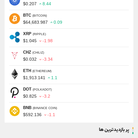
$0.207
8.44
BTC
(BITCOIN)
$64,683.987
0.09
XRP
(RIPPLE)
$1.045
-1.98
CHZ
(CHILIZ)
$0.032
-3.34
ETH
(ETHEREUM)
$1,913.141
1.1
DOT
(POLKADOT)
$0.825
-3.2
BNB
(BINANCE COIN)
$592.136
-1.1
پر بازدیدترین ها