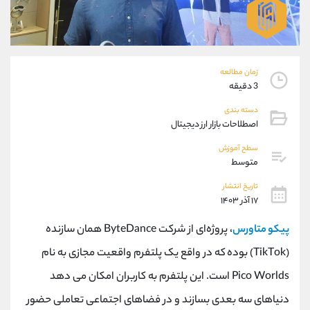
موبایل
09927779040
واتساپ
شروع گفتگو
تلگرام
@Armteam_admin_por
داخلی
107
زمان مطالعه
3 دقیقه
پشتیبان فروش
(محسن یزدی)
دسته بندی
موبایل
09304891085
اصطلاحات بازار ارز دیجیتال
واتساپ
شروع گفتگو
سطح آموزش
تلگرام
@Armteam_admin_103
متوسط
داخلی
103
تاریخ انتشار
۱۷ آذر ۱۴۰۳
اطلاعات تماس
(دفتر فروش)
پیکو متاورس
، پروژه‌ای از شرکت ByteDance همان سازنده
تلفن
021-22021030
تلفن
021-22021040
(TikTok) بوده که در واقع یک پلتفرم واقعیت مجازی به نام
بدون پیش شماره
90001030
Pico Worlds است. این پلتفرم به کاربران امکان می ‌دهد
اینستاگرام
@alireza.mehrabii
کانال تلگرام
@alirezamehrabi_com
دنیاهای سه ‌بعدی بسازند و در فضاهای اجتماعی تعاملی حضور