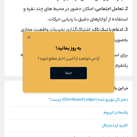
2. تعامل اجتماعی:
امکان حضور در محیط ‌های چند نفره و
استفاده از آواتارهای دقیق با ردیابی حرکات.
3. ادغام با تیک تاک:
اشتراک‌گذاری تجربیات واقعیت مجازی
×
به‌صورت ویدیو یا لایو در شبکه ‌های اجتماعی.
به روز بمانید!
برای استفاده کاربران باید هدست مناسب را تهیه کرده و به
آیا می‌خواهید از آخرین اخبار مطلع شوید؟
پلتفرم Pico Worlds دسترسی داشته باشند.
حتما
در این باره بیشتر بخوانید
دفتر کل توزیع شده (Distributed Ledger) چیست؟
پلاسما در اتریوم
کاربرد ارز دیجیتال