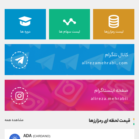
لیست رمزارزها
لیست سهام ها
دوره ها
کانال تلگرام
alirezamehrabi_com
صفحه اینستاگرام
alireza.mehrabii
قیمت لحظه ای رمزارزها
مشاهده همه
ADA
(CARDANO)