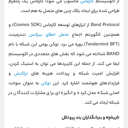
از اکوسیستم
کازماس
محسوب می ‌شود؛ کازماس یک پلتفرم
طراحی شده برای ایجاد بلاک چین ‌های متصل به هم است.
Band Protocol از ابزارهای توسعه کازماس (Cosmos SDK) و
همچنین الگوریتم اجماع
تحمل خطای بیزانس
تندرمینت
(Tendermint BFT) بهره می ‌برد. توکن بومی این شبکه با نام
BAND شناخته می ‌شود که نقش‌ های متعددی در اکوسیستم
ایفا می‌ کند. از جمله این کاربردها می ‌توان به استیک کردن،
افزایش امنیت شبکه و پرداخت هزینه های
تراکنش‌
و
قراردادهای هوشمند اشاره کرد. این
توکن
به عنوان سوخت
اصلی شبکه عمل کرده و انگیزه ‌ای برای مشارکت کنندگان در
شبکه ایجاد می ‌کند.
تاریخچه و بنیانگذاران بند پروتکل