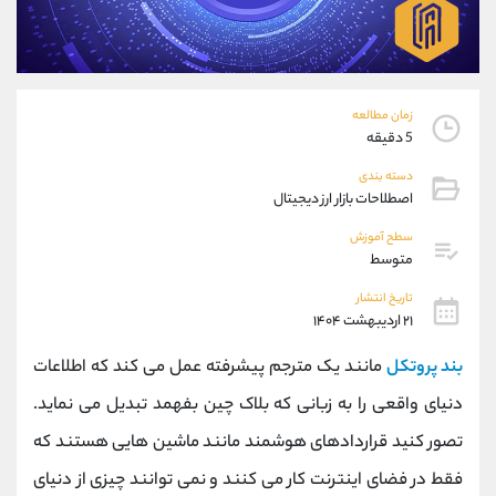
موبایل
09927779040
واتساپ
شروع گفتگو
تلگرام
@Armteam_admin_por
داخلی
107
زمان مطالعه
5 دقیقه
پشتیبان فروش
(فائزه تهرانی)
دسته بندی
موبایل
09101364784
اصطلاحات بازار ارز دیجیتال
واتساپ
شروع گفتگو
سطح آموزش
تلگرام
@Armteam_admin_104
متوسط
داخلی
104
تاریخ انتشار
۲۱ اردیبهشت ۱۴۰۴
اطلاعات تماس
(دفتر فروش)
بند پروتکل
مانند یک مترجم پیشرفته عمل می کند که اطلاعات
تلفن
021-22021030
تلفن
021-22021040
دنیای واقعی را به زبانی که بلاک چین بفهمد تبدیل می نماید.
بدون پیش شماره
90001030
تصور کنید قراردادهای هوشمند مانند ماشین هایی هستند که
اینستاگرام
@alireza.mehrabii
کانال تلگرام
@alirezamehrabi_com
فقط در فضای اینترنت کار می کنند و نمی توانند چیزی از دنیای