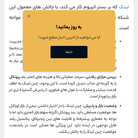
لینک
که بر بستر اتریوم کار می ‌کند، با چالش ‌های معمول این
×
شبکه مانند ترافیک بالا و هزینه‌ های سنگین تراکنش مواجه
به روز بمانید!
است.
آیا می‌خواهید از آخرین اخبار مطلع شوید؟
عملکرد و ظرفیت پردازش
: Band Protocol از نظر فنی قادر به مدیریت
حدود 20 هزار تراکنش در ثانیه است و به صورت ذاتی از ارتباط بین زنجیره
حتما
‌ای پشتیبانی می ‌کند. این در حالی است که چین لینک عمدتا بر
اکوسیستم اتریوم متمرکز بوده و برای ارتباطات بین زنجیره ‌ای نیاز به
راهکارهای جانبی دارد.
بررسی مزایای رقابتی:
سرعت عملیاتی بالا و هزینه‌ های کمتر،
بند پروتکل
را به گزینه ‌ای جذاب تبدیل کرده است. با این وجود، چین لینک به لطف
قدمت بیشتر و مشارکت با غول ‌های فناوری، از پذیرش گسترده ‌تری در
بازار برخوردار است.
وضعیت بازار و پذیرش:
چین لینک با در اختیار داشتن نیمی از بازار اوراکل
‌ها، موقعیت مسلطی دارد. بند پروتکل اگرچه سهم بازار کمتری دارد اما با
توجه به معماری پیشرفته و قابلیت ‌های بین زنجیره‌ای، پتانسیل رشد
قابل توجهی در آینده دارد. این ویژگی‌ ها ممکن است در بلندمدت
موقعیت چین لینک را به چالش بکشد.