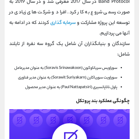
Band Protocol در سال 2017 معرفی شد و در سال 2019 به
صورت رسمی شروع به کار کرد. افراد و شرکت های زیادی در
توسعه این پروژه مشارکت و
سرمایه گذاری
کردند که در ادامه به
آنها می پردازیم.
سازندگان و بنیانگذاران آن شامل یک گروه سه نفره از تایلند
شامل:
سوراويس سرياناوكون (Soravis Srinawakoon) به عنوان مدیرعامل
سوراويت سورياكارن (Sorawit Suriyakarn) به عنوان مدیر فناوری
پاول ناتاپاتسيری (Paul Nattapatsiri) به عنوان مدیر محصول
چگونگی عملکرد بند پروتکل