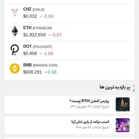
CHZ
(CHILIZ)
$0.032
-3.34
ETH
(ETHEREUM)
$1,922.658
-0.07
DOT
(POLKADOT)
$0.808
-1.09
BNB
(BINANCE COIN)
$608.291
0.58
پر بازدیدترین ها
پرایس اکشن RTM چیست؟
تاریخ انتشار : ۲۹ شهریور ۱۴۰۰
کسب درآمد از بازی تتان آرنا
تاریخ انتشار : ۲۲ مهر ۱۴۰۰