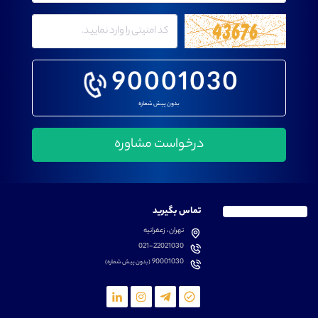
90001030
بدون پیش شماره
تماس بگیرید
تهران، زعفرانیه
021-22021030
90001030
(بدون پیش شماره)