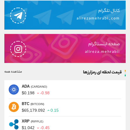
کانال تلگرام
alirezamehrabi_com
صفحه اینستاگرام
alireza.mehrabii
قیمت لحظه ای رمزارزها
مشاهده همه
ADA
(CARDANO)
$0.198
-0.98
BTC
(BITCOIN)
$65,179.092
0.15
XRP
(RIPPLE)
$1.042
-0.45