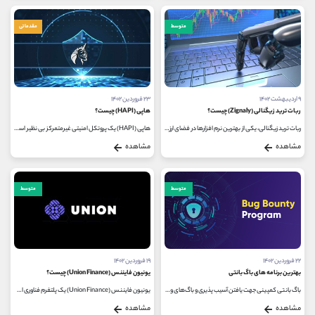
متوسط
مقدماتی
۹ اردیبهشت ۱۴۰۲
۲۳ فروردین ۱۴۰۲
ربات ترید زیگنالی (Zignaly) چیست؟
هاپی (HAPI) چیست؟
ربات ترید زیگنالی، یکی از بهترین نرم افزارها در فضای ارزهای دیجیتال است. این ربات خرید و فروش ارز دیجیتال به معامله گران اجازه...
هاپی (HAPI) یک پروتکل امنیتی غیرمتمرکز بی نظیر است که از هرگونه فعالیت مخرب احتمالی در فضای بلاک چین جلوگیری کرده و آن را قطع...
مشاهده
مشاهده
متوسط
متوسط
۲۲ فروردین ۱۴۰۲
۱۹ فروردین ۱۴۰۲
بهترین برنامه های باگ بانتی
یونیون فایننس (Union Finance) چیست؟
باگ بانتی کمپینی جهت یافتن آسیب‌ پذیری‌ و باگ‌های وب‌ سایت‌ها و اپلیکیشن‌های مختلف است. هکرهای کلاه سفید، متخصصان...
یونیون فایننس (Union Finance) یک پلتفرم فناوری است که حفاظت همراه و بازار ثانویه لیکویید را با یک مدل چند توکنی ترکیب می کند. پلتفرم...
مشاهده
مشاهده