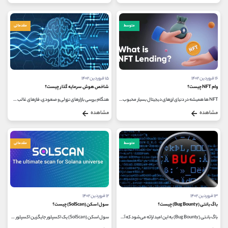
متوسط
مقدماتی
۱۶ فروردین ۱۴۰۲
۱۵ فروردین ۱۴۰۲
وام NFT چیست؟
شاخص هوش سرمایه‌ گذار چیست؟
NFT ها همیشه در دنیای ارزهای دیجیتال بسیار محبوب بوده اند و ماهانه میلیاردها دلار تراکنش انجام می شود. امروزه، در مورد NFT ها...
هنگام بررسی بازارهای نزولی و صعودی، فازهای غالب هر کدام از چرخه‌های بازار بورس را باید مدنظر داشت. در بازارهای نزولی شاهد...
مشاهده
مشاهده
متوسط
مقدماتی
۱۳ فروردین ۱۴۰۲
۱۲ فروردین ۱۴۰۲
باگ بانتی (Bug Bounty) چیست؟
سول اسکن (SolScan) چیست؟
باگ بانتی (Bug Bounty) به این امید ارائه می‌شود که آسیب‌ پذیری‌ های امنیتی قبل از اینکه توسط یک بازیگر شرور مورد سوءاستفاده...
سول اسکن (SolScan) یک اکسپلور جایگزین اکسپلور بلاک چین سولانا است. این اکسپلور به شما امکان دسترسی به داده های بلاک چین در مورد...