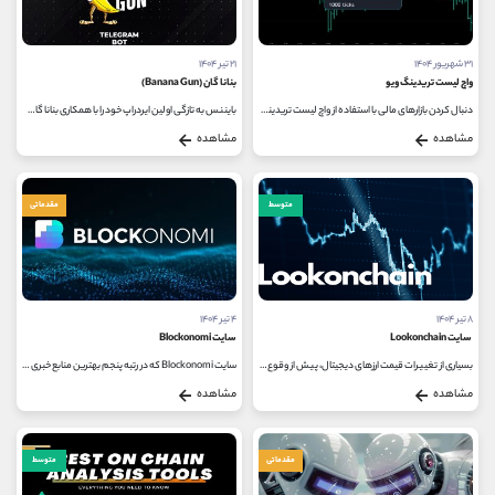
۳۱ شهریور ۱۴۰۴
۲۱ تیر ۱۴۰۴
واچ لیست تریدینگ ویو
بنانا گان (Banana Gun)
دنبال ‌کردن بازارهای مالی با استفاده از واچ ‌لیست تریدینگ‌ ویو، یکی از ابزارهای کاربردی و محبوب میان معامله ‌گران...
بایننس به‌ تازگی اولین ایردراپ خود را با همکاری بنانا گان (Banana Gun)، یک ابزار نوآورانه معاملاتی، راه ‌اندازی کرده است. این...
مشاهده
مشاهده
متوسط
مقدماتی
۸ تیر ۱۴۰۴
۴ تیر ۱۴۰۴
سایت Lookonchain
سایت Blockonomi
بسیاری از تغییرات قیمت ارزهای دیجیتال، پیش از وقوع، نشانه‌ هایی در بلاک ‌چین از خود بر جای می ‌گذارند که با تحلیل صحیح...
‌سایت Blockonomi که در رتبه پنجم بهترین منابع خبری حوزه کریپتوکارنسی قرار دارد، یک پلتفرم خبری انگلیسی با تمرکز بر اخبار و آموزش...
مشاهده
مشاهده
مقدماتی
متوسط