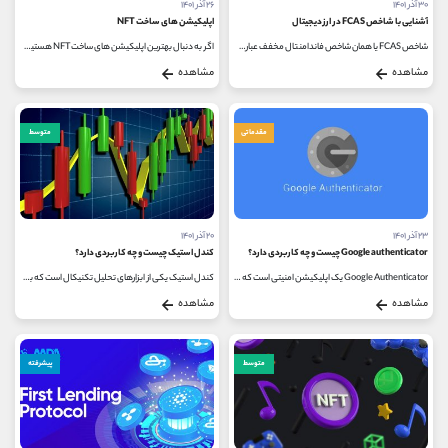
۳۰ آذر ۱۴۰۱
۲۶ آذر ۱۴۰۱
آشنایی با شاخص FCAS در ارز دیجیتال
اپلیکیشن های ساخت NFT
شاخص FCAS یا همان شاخص فاندامنتال مخفف عبارت Fundamental Crypto Asset Score است که برای ارزیابی کیفیت پروژه های ارز دیجیتال مورد استفاده قرار...
اگر به دنبال بهترین اپلیکیشن های ساخت NFT هستید، در این مطلب به برخی از این اپلیکیشن ها اشاره شده است! NFT یا Non-Fungible Token یک واحد...
مشاهده
مشاهده
مقدماتی
متوسط
۲۳ آذر ۱۴۰۱
۲۰ آذر ۱۴۰۱
Google authenticator چیست و چه کاربردی دارد؟
کندل استیک چیست و چه کاربردی دارد؟
Google Authenticator یک اپلیکیشن امنیتی است که می تواند از اکانت های مختلف کاربر در برابر هر گونه هک و یا از دست دادن ریسک پسورد محافظت...
کندل استیک یکی از ابزارهای تحلیل تکنیکال است که به معامله گر کمک می کند تا تصمیم درستی بگیرد. بنابراین شناخت کندل استیک و نمودارهای...
مشاهده
مشاهده
متوسط
پیشرفته