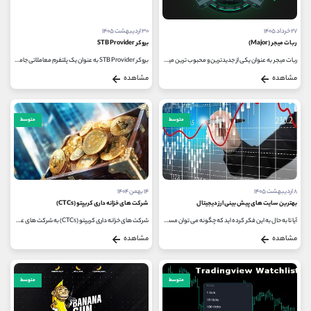
کانال بله
@alirezamehrabi_official
۲۷ خرداد ۱۴۰۵
۳۰ اردیبهشت ۱۴۰۵
ربات میجر (Major)
بروکر STB Provider
ربات میجر به عنوان یکی از جدیدترین و محبوب ترین مینی اپلیکیشن های تلگرام در مدت زمان کوتاهی موفق شده است با استقبال گسترده...
بروکر STB Provider به عنوان یک پلتفرم معاملاتی جامع، تجربه ‌ای یکپارچه را برای فعالان بازارهای مالی، به ‌ویژه علاقه ‌مندان...
مشاهده
مشاهده
متوسط
متوسط
۸ اردیبهشت ۱۴۰۵
۱۴ بهمن ۱۴۰۴
بهترین سایت های پیش بینی ارز دیجیتال
شرکت های خزانه داری کریپتو (CTCs)
آیا تا به حال به این فکر کرده‌ اید که چگونه می ‌توان مسیر آینده بازار پرنوسان ارزهای دیجیتال را پیش ‌بینی کرد؟ در دنیای...
شرکت‌ های خزانه‌ داری کریپتو (CTCs) به شرکت‌ های عمومی‌ ای گفته می‌ شوند که استراتژی اصلی و عملیاتی خود را بر انباشت...
مشاهده
مشاهده
متوسط
متوسط