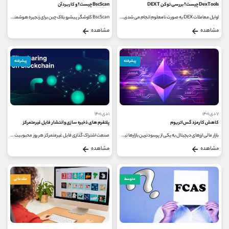
DexTools چیست؟ بررسی توکن DEXT
BscScan چیست؟ و کاربرد آن
اوایل معاملات DEX به صورت نامعلوم انجام می شد زیرا هیچ زیرساخت تحلیلی برای ایجاد نمودار و یا ثبت سفارش وجود نداشت اما با تمام...
BscScan کاوشگر پیشرو بلاک چین برای زنجیره هوشمند Binance است که توسط تیم پشت صحنه Etherscan ساخته شده است. علاوه بر ردیابی تراکنش‌ ها،...
مشاهده
مشاهده
پیشرفته
پیشرفته
۷ دی ۱۴۰۱
۱ دی ۱۴۰۱
کاهش کارمزد گس اتریوم
پلتفرم های ذخیره سازی و انتشار فایل غیرمتمرکز
بازار مالی ارزهای دیجیتال به یکی از پرسودترین بازارها تبدیل شده است اما یکی از مهمترین مشکل های این بازار موضوع کارمزد انتقال...
صنعت اشتراک گذاری فایل غیرمتمرکز هر روز محبوبیت بیشتری به دست می آورد. به جای ذخیره داده ها در یک سرور متمرکز واحد، (یعنی جایی...
مشاهده
مشاهده
متوسط
مقدماتی