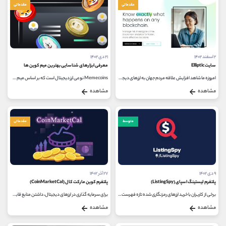
مقدماتی
مقدماتی
۲ اسفند ۱۴۰۲
۲۱ دی ۱۴۰۲
سایت Elliptic
معرفی ابزارهای شناسایی بهترین میم کوین ها
امروزه ما شاهد افزایش علاقه مردم جهان به ارزهای دیجیتال هستیم؛ همزمان با افزایش تمایل به فعالیت در این بازار، مبحث مهم دیگری...
Memecoins نوعی ارز دیجیتال است که بر اساس میم های اینترنتی ایجاد شده است. قیمت آنها اغلب بسیار بی ثبات است اما از پتانسیل رشد قابل...
مشاهده
مشاهده
متوسط
مقدماتی
۹ دی ۱۴۰۲
۲۷ آذر ۱۴۰۲
پلتفرم لیستینگ اسپای (ListingSpy)
پلتفرم کوین مارکت کال (CoinMarketCal)
برخی از کاربران با خرید ارزهای رمزنگاری شده تازه فهرست شده در صرافی های محبوب پول خوبی به دست می آورند زیرا این توکن ها معمولا...
برای سرمایه گذاری در ارزهای دیجیتال، داشتن منابع قابل اعتماد بسیار مهم است. یافتن پروژه های امیدوارکننده و مناسب برای سرمایه...
مشاهده
مشاهده