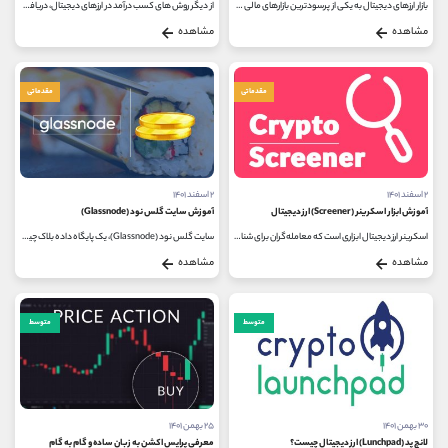
بازار ارزهای دیجیتال به یکی از پرسودترین بازارهای مالی در دنیا تبدیل شده است، این بازار به صورت 24 ساعته فعال بوده و شما به...
از دیگر روش های کسب درآمد در ارزهای دیجیتال، دریافت بیت کوین رایگان از طریق سایت cryptotab است. سایت cryptotab، می تواند به عنوان روشی...
مشاهده
مشاهده
مقدماتی
مقدماتی
۲ اسفند ۱۴۰۱
۲ اسفند ۱۴۰۱
آموزش ابزار اسکرینر (Screener) ارز دیجیتال
آموزش سایت گلس نود (Glassnode)
اسکرینر ارز دیجیتال ابزاری است که معامله‌گران برای شناسایی و ردیابی فعالیت‌ها در مبادلات مربوط به یک یا چند دارایی کریپتو...
سایت گلس نود (Glassnode)، یک پایگاه داده بلاک چین است که از تحلیل های آن چین (on-Chain) استفاده می کند تا اطلاعات کاربردی و متفاوتی را...
مشاهده
مشاهده
متوسط
متوسط
۳۰ بهمن ۱۴۰۱
۲۵ بهمن ۱۴۰۱
لانچ پد (Lunchpad) ارز دیجیتال چیست؟
معرفی پرایس اکشن به زبان ساده و گام به گام