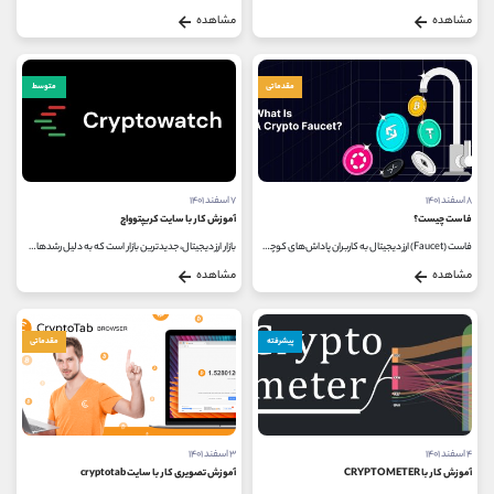
مشاهده
مشاهده
مقدماتی
متوسط
۸ اسفند ۱۴۰۱
۷ اسفند ۱۴۰۱
فاست چیست؟
آموزش کار با سایت کریپتوواچ
فاست (Faucet) ارز دیجیتال به کاربران پاداش‌های کوچکی را برای انجام کارهای ساده در قالب رمزارز ارائه می‌کند. کاربران برای...
بازار ارز دیجیتال، جدیدترین بازار است که به دلیل رشدهای قیمتی بسیار طی چند سال گذشته، مورد استقبال بسیاری از کاربران قرار...
مشاهده
مشاهده
پیشرفته
مقدماتی
۴ اسفند ۱۴۰۱
۳ اسفند ۱۴۰۱
آموزش کار با CRYPTOMETER
آموزش تصویری کار با سایت cryptotab