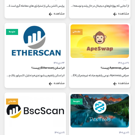
از آنجایی که پروژه ارزهای دیجیتال در حال رشد و توسعه است، پروژه های جدیدی برای برطرف کردن مشکلات بلاک چین ارائه می شود. از آنجایی...
پرایس اکشن یکی از استراتژی های معامله گری است که برای تحلیل های کوتاه مدت مورد استفاده قرار می گیرد. در واقع روشی است که برای...
مشاهده
مشاهده
مقدماتی
متوسط
۲۷ دی ۱۴۰۱
۲۴ دی ۱۴۰۱
صرافی Apeswap چیست؟
اتر اسکن (Etherscan) چیست؟
صرافی Apeswap، نوعی پلتفرم مبادله غیرمتمرکز (DEX) بوده که از آن می توان برای استیکینگ و استخراج ارزهای دیجیتالی همچون BCS و Polygon استفاده...
اتر اسکن پلتفرم پیشرو تجزیه و تحلیل، اکسپلور بلاک چین، جستجو و API برای Ethereum و همچنین یک پلتفرم قراردادهای هوشمند غیرمتمرکز...
مشاهده
مشاهده
متوسط
مقدماتی
۲۱ دی ۱۴۰۱
۲۱ دی ۱۴۰۱