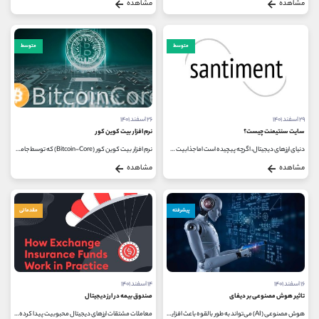
مشاهده
مشاهده
متوسط
متوسط
۲۹ اسفند ۱۴۰۱
۲۶ اسفند ۱۴۰۱
سایت سنتیمنت چیست؟
نرم افزار بیت کوین کور
دنیای ارزهای دیجیتال، اگرچه پیچیده است اما جذابیت های زیادی دارد. یکی از این جذابیت ها، سایت های مختلفی است که برای تحلیل ارزهای...
نرم افزار بیت کوین کور (Bitcoin-Core) که توسط جامعه بیت کوین منتشر شده، یک نرم افزار کلاینت شبکه بیت کوین می باشد. بیت کوین کور دارای...
مشاهده
مشاهده
پیشرفته
مقدماتی
۱۶ اسفند ۱۴۰۱
۱۴ اسفند ۱۴۰۱
تاثیر هوش مصنوعی بر دیفای
صندوق بیمه در ارز دیجیتال
هوش مصنوعی (AI) می‌تواند به طور بالقوه باعث افزایش شفافیت و تمرکز زدایی در دنیای دیفای شود. بنابراین می‌توان شرایط امیدوارکننده‌...
معاملات مشتقات ارزهای دیجیتال محبوبیت پیدا کرده است و اندازه آن از سال 2020 به طور چشمگیری افزایش یافته است. بر اساس گزارش CryptoCompare،...