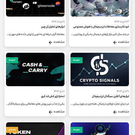
۲۳ خرداد ۱۴۰۴
۱۱ خرداد ۱۴۰۴
خودکارسازی معاملات ارز دیجیتال با هوش مصنوعی
ابزارهای تحلیل آن چین
در چند سال اخیر، بازار ارزهای دیجیتال به یکی از پویاترین و جذاب‌ ترین حوزه‌ های مالی تبدیل شده است؛ بازاری که با نوسانات...
معامله ‌گران حرفه ‌ای به‌ خوبی از ارزش داده‌ های درون ‌زنجیره‌ای آگاهند، چرا که اطلاعات ثبت ‌شده در بلاک چین،...
مشاهده
مشاهده
متوسط
متوسط
۳۰ دی ۱۴۰۳
۶ دی ۱۴۰۳
ابزارهای آنلاین سیگنال ارز دیجیتال
استراتژی کش اند کری
در دنیای تجارت ارزهای دیجیتال، همه چیز در مورد پیش بینی صحیح بالا و پایین قیمت ها و روندهای کوتاه مدت پس از آن است؛ برای...
یکی از جذاب‌ ترین روش‌ های معاملاتی برای سرمایه‌گذاران ارزهای دیجیتال، «کسب سود از تفاوت قیمت ‌ها» است که به...
مشاهده
مشاهده
متوسط
مقدماتی