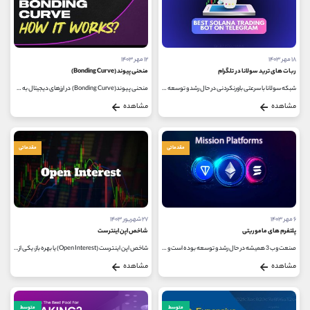
۱۸ مهر ۱۴۰۳
۱۲ مهر ۱۴۰۳
ربات‌ های ترید سولانا در تلگرام
منحنی پیوند (Bonding Curve)
شبکه سولانا با سرعتی باورنکردنی در حال رشد و توسعه است و هر روز پروژه های مختلفی معرفی می شوند که فرصت های بی شماری را به سرمایه...
منحنی پیوند(Bonding Curve) در ارزهای دیجیتال به مدل ریاضی ‌ای گفته می‌ شود که برای قیمت‌گذاری توکن‌ ها در یک بازار غیرمتمرکز...
مشاهده
مشاهده
مقدماتی
مقدماتی
۶ مهر ۱۴۰۳
۲۷ شهریور ۱۴۰۳
پلتفرم های ماموریتی
شاخص اپن اینترست
صنعت وب 3 همیشه در حال رشد و توسعه بوده است و پلتفرم های ماموریتی با ویژگی ها و شکل های مختلف، نقش های متفاوتی در رشد پروژه های...
شاخص اپن اینترست (Open Interest) یا بهره باز، یکی از ابزارهای مهم در تحلیل تکنیکال بازارهای مالی به ویژه در بازارهای آتی و اختیار...
مشاهده
مشاهده
متوسط
متوسط