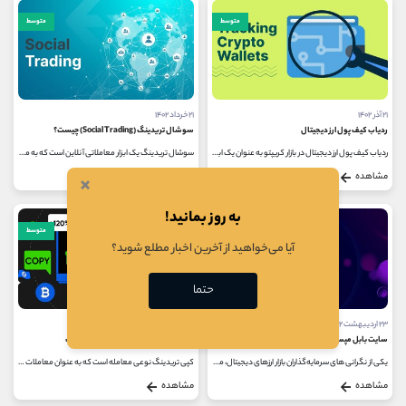
متوسط
متوسط
۲۱ آذر ۱۴۰۲
۲۱ خرداد ۱۴۰۲
ردیاب کیف پول ارز دیجیتال
سوشال تریدینگ (Social Trading) چیست؟
ردیاب کیف پول ارز دیجیتال در بازار کریپتو به عنوان یک ابزار مفید و کاربردی شناخته می شود که در عین حال طرفداران بسیار زیادی...
سوشال تریدینگ یک ابزار معاملاتی آنلاین است که به معامله گران اجازه می دهد تا اطلاعات، استراتژی ها و دانش لازم در مورد تصمیمات...
×
مشاهده
مشاهده
به روز بمانید!
متوسط
متوسط
آیا می‌خواهید از آخرین اخبار مطلع شوید؟
حتما
۲۳ اردیبهشت ۱۴۰۲
۱۶ اردیبهشت ۱۴۰۲
سایت بابل مپس چیست؟
معرفی بهترین سایت های کپی تریدینگ
یکی از نگرانی‌ های سرمایه‌گذاران بازار ارزهای دیجیتال، مواجهه با پروژه‌های کلاهبرداری است. در کلاهبرداری های راگ پول،...
کپی تریدینگ نوعی معامله است که به عنوان معاملات اجتماعی، معاملات آینه ای و غیره شناخته می شود. کپی تریدینگ به این معنی است...
مشاهده
مشاهده