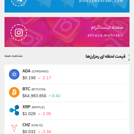
alirezamehrabi_com
صفحه اینستاگرام
alireza.mehrabii
قیمت لحظه ای رمزارزها
مشاهده همه
ADA
(CARDANO)
$0.198
-2.17
BTC
(BITCOIN)
$64,983.856
0.41
XRP
(RIPPLE)
$1.028
-2.05
CHZ
(CHILIZ)
$0.032
-3.34