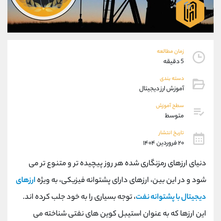
موبایل
09194198792
واتساپ
شروع گفتگو
تلگرام
@Armteam_admin_33
داخلی
118
زمان مطالعه
5 دقیقه
پشتیبان فروش
(فائزه تهرانی)
دسته بندی
موبایل
09101364784
آموزش ارز دیجیتال
واتساپ
شروع گفتگو
سطح آموزش
تلگرام
@Armteam_admin_104
متوسط
داخلی
104
تاریخ انتشار
۲۰ فروردین ۱۴۰۴
اطلاعات تماس
(دفتر فروش)
دنیای ارزهای رمزنگاری شده هر روز پیچیده تر و متنوع تر می
تلفن
021-22021030
تلفن
021-22021040
شود و در این بین، ارزهای دارای پشتوانه فیزیکی، به ویژه
ارزهای
بدون پیش شماره
90001030
دیجیتال با پشتوانه نفت
، توجه بسیاری را به خود جلب کرده اند.
اینستاگرام
@alireza.mehrabii
کانال تلگرام
@alirezamehrabi_com
این ارزها که به عنوان استیبل کوین های نفتی شناخته می