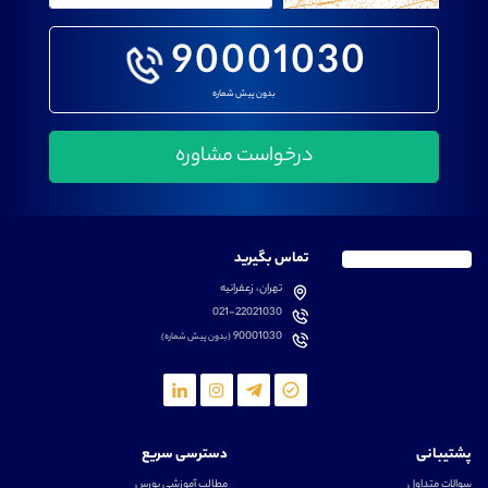
90001030
بدون پیش شماره
تماس بگیرید
تهران، زعفرانیه
021-22021030
90001030
(بدون پیش شماره)
پشتیبانی
دسترسی سریع
سوالات متداول
مطالب آموزشی بورس