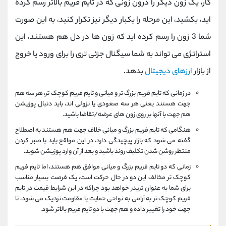
کار، یک زون دیگر را درون زونی که در تایم فریم بالاتر رسم کرده
اید، بکشید، این مرحله را یکبار دیگر نیز تکرار کنید، به این صورت
شما 3 زون را رسم کرده اید که زون ها در دل هم هستند، این
استراتژی می تواند به شما سیگنال جزئی تری را برای ورود یا خروج
از بازار
ارزهای دیجیتال
بدهد.
در زمانی که تایم فریم بزرگ تر و میانی و تایم فریم کوچک تر، هر سه هم
جهت هستند یعنی هر سه صعودی یا نزولی اند، باید دنبال پوزیشن
هم جهت با آنها بر روی زون های عرضه/تقاضا باشید.
هنگامی که تایم فریم بزرگ و میانی خلاف جهت هم هستند به اصطلاح
گفته می شود که بازار پیچیدگی دارد، در این مواقع باید با صبر کردن
منتظر روشن شدن تکلیف روند باشید و بعد از آن وارد پوزیشن شوید.
زمانی که دو تایم فریم بزرگ و میانی موافق هم هستند، اما تایم فریم
کوچک تر مخالف این دو در حال حرکت است، یک فرصت بسیار مناسب
برای شما به عنوان تریدر خواهد بود چراکه در این شرایط قیمت در تایم
فریم کوچک تر به آرامی به نواحی حمایت یا مقاومت نزدیک می شود، تا
جهت خود را تغییر داده و هم جهت با دو تایم فریم بالاتر شود.