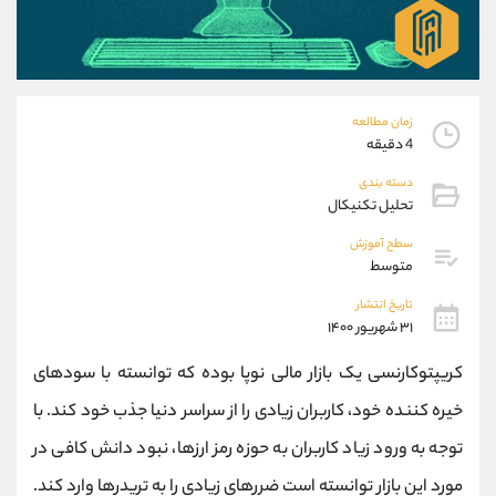
موبایل
09194198792
واتساپ
شروع گفتگو
تلگرام
@Armteam_admin_33
داخلی
118
زمان مطالعه
4 دقیقه
پشتیبان فروش
(محسن یزدی)
دسته بندی
موبایل
09304891085
تحلیل تکنیکال
واتساپ
شروع گفتگو
تلگرام
@Armteam_admin_103
سطح آموزش
متوسط
داخلی
103
تاریخ انتشار
۳۱ شهریور ۱۴۰۰
اطلاعات تماس
(دفتر فروش)
تلفن
021-22021030
کریپتوکارنسی یک بازار مالی نوپا بوده که توانسته با سودهای
تلفن
021-22021040
خیره کننده خود، کاربران زیادی را از سراسر دنیا جذب خود کند. با
بدون پیش شماره
90001030
توجه به ورود زیاد کاربران به حوزه رمز ارزها، نبود دانش کافی در
اینستاگرام
@alireza.mehrabii
کانال تلگرام
@alirezamehrabi_com
مورد این بازار توانسته است ضررهای زیادی را به تریدرها وارد کند.