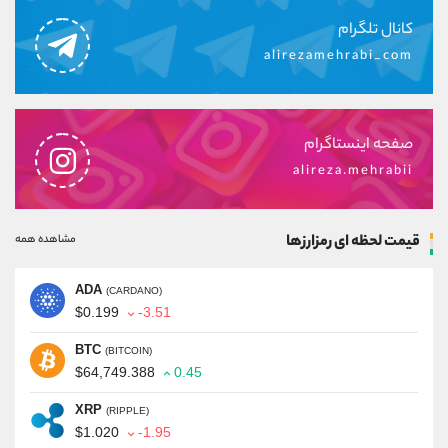
کانال تلگرام
alirezamehrabi_com
صفحه اینستاگرام
alireza.mehrabii
قیمت لحظه ای رمزارزها
مشاهده همه
ADA
(CARDANO)
$0.199
-3.51
BTC
(BITCOIN)
$64,749.388
0.45
XRP
(RIPPLE)
$1.020
-1.95