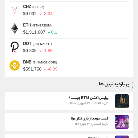
CHZ
(CHILIZ)
$0.032
-3.34
ETH
(ETHEREUM)
$1,911.607
0.1
DOT
(POLKADOT)
$0.808
-1.86
BNB
(BINANCE COIN)
$591.750
-0.09
پر بازدیدترین ها
پرایس اکشن RTM چیست؟
تاریخ انتشار : ۲۹ شهریور ۱۴۰۰
کسب درآمد از بازی تتان آرنا
تاریخ انتشار : ۲۲ مهر ۱۴۰۰