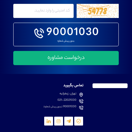
90001030
بدون پیش شماره
تماس بگیرید
تهران، زعفرانیه
021-22021030
90001030
(بدون پیش شماره)