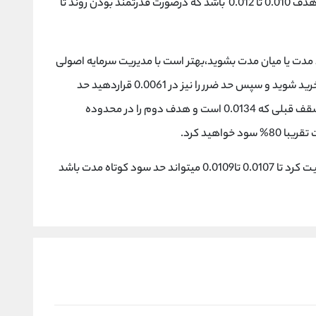
موینگ به سمت بالا میتوان انتظار داشت که اولین هدف 0.010 تا 0.012 باشد که درصورت قدرتمند بودن روند تا
د مدت یا میان مدت بشوید،بهتر است با مدیریت سرمایه اصولی
زمانی که قیمت در 0.097 تثبیت شد وارد پوزیشن خرید شوید و سپس حد ضرر را نیز در 0.0061 قراردهید حد
سود را نیز میتوانید در دو مرحله قرار دهید یکی تا سقف قبلی که 0.0134 است و هدف دوم را در محدوده
برای ترید کوتاه مدت نیز اگر حد قیمتی 0.097 را تثبیت کرد تا 0.0107 تا0.0109 میتواند حد سود کوتاه مدت باشد