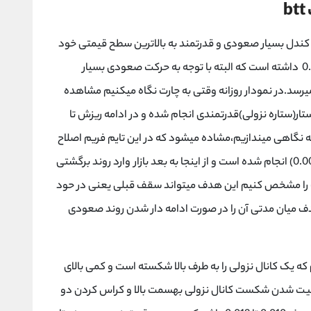
 کندل بسیار صعودی و قدرتمند به بالاترین سطح قیمتی خود
یعنی 0.0135 رسیده و سپس ریزشی شدید تا 0.0074 داشته است که البته با توجه به حرکت صعودی بسیار
یرسد.در نمودار روزانه وقتی به چارت نگاه میکنیم مشاهده
ار(ستاره نزولی)قدرتمندی انجام شده و در ادامه ریزش تا
امه داشته است. اکنون به نمودار 4 ساعته نگاهی میندازیم،مشاده میشود که در این تایم فریم اصلاح
تا سطح کلیدی و مهم 50% فیبوناچی (تا قیمت 0.0075) انجام شده است و از اینجا به بعد بازار وارد روند برگشتی
را مشخص کنیم این هدف میتواند سقف قبلی یعنی در حود
یتوان هدف میان مدتی آن را در صورت ادامه دار شدن روند صعودی
قیقه ای نیز میبینیم که یک کانال نزولی را به طرف بالا شکسته است و کمی بالای
ر دارد .در صورت تثبیت شدن شکست کانال نزولی بهسمت بالا و کراس کردن دو