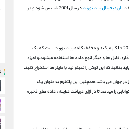
گفت.
ارز دیجیتال بیت تورنت
در سال 2001 تاسیس شود و در
این توکن بر بستر ترون (teron) بر اساس استاندارد trc20 کار میکند و مخفف کلمه بیت تورنت است،که یک
 که برای اشتراک گذاری فایل ها و دیگر انوع داده ها استفاده میشود.و امرزه
پ
رمتمرکز در جهان می باشد.همچنین این پلتفرم به عنوان یک
نایی را میدهد تا در ازای دریافت هزینه ، داده های ذخیره