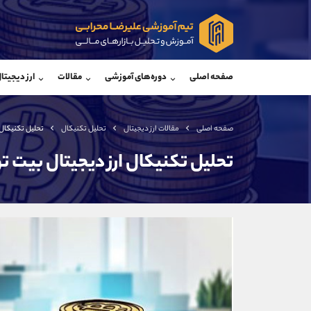
پشتیبان فروش
پشتی
(محسن یزدی)
صفحه اصلی
دوره‌های آموزشی
مقالات
ارز دیجیتا
موبایل
09304891085
موبایل
واتساپ
شروع گفتگو
واتساپ
تلگرام
@Armteam_admin_103
تلگرام
صفحه اصلی
مقالات ارز دیجیتال
تحلیل تکنیکال
تحلیل تکنیکال 
داخلی
103
داخلی
تحلیل تکنیکال ارز دیجیتال بیت ت
اطلاعات تماس
(دفتر فروش)
تلفن
تلفن
بدون پیش شماره
اینستاگرام
کانال تلگرام
کانال بله