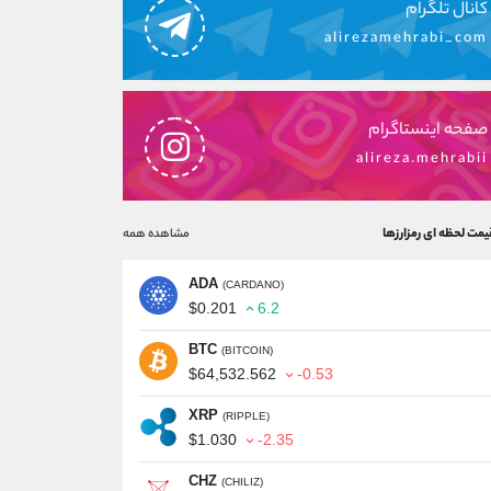
کانال تلگرام
alirezamehrabi_com
صفحه اینستاگرام
alireza.mehrabii
یمت لحظه ای رمزارزها
مشاهده همه
ADA
(CARDANO)
$0.201
6.2
BTC
(BITCOIN)
$64,532.562
-0.53
XRP
(RIPPLE)
$1.030
-2.35
CHZ
(CHILIZ)