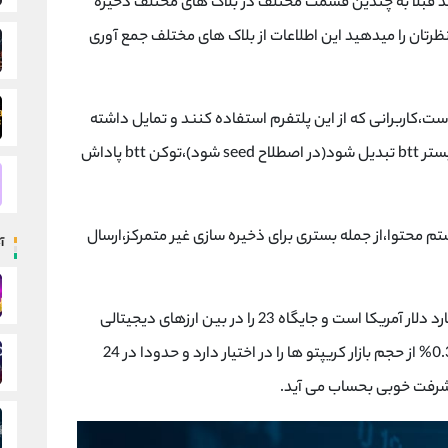
نید قبلا به چندین قسمت مختلف در بلاک های مختلف ذخیره
رتان را میدهید این اطلاعات از بلاک های مختلف جمع آوری
ت،کاربرانی که از این پلتفرم استفاده کنند و تمایل داشته
ابشند ا سیستم ان ها به یک بخش ذخیره سازی بر بستر btt تبدیل شود(در اصطلاح seed شود)،توکن btt پاداش
 محتوا،از جمله بستری برای ذخیره سازی غیر متمرکز،ارسال
آ
حجم معاملات بازار این توکن امروزه در حدود 6 میلیارد دلار آمریکا است و جایگاه 23 را در بین ارزهای دیجیتالی
دارد،قیمت کنونی ان برابر با 0.0089 دلار است، و 0.31% از حجم بازار کریپتو ها را در اختیار دارد و حدودا در 24