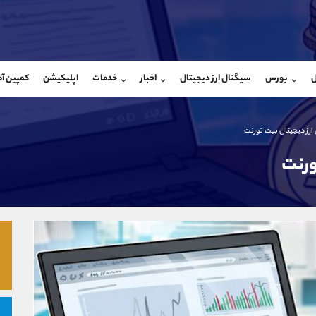
بان فروش
پشتیبان فروش
(یوسف فرخنده)
(ایمان پوراسماعیلی)
ل
بورس
سیگنال ارز دیجیتال
اخبار
خدمات
اپلیکیشن
کمپین آ
09194198792
موبایل
9927779040
شروع گفتگو
واتساپ
شروع گفتگ
@Armteam_admin_33
تلگرام
Armteam_admin_por
ارز دیجیتال بیت تورنت
118
داخلی
07
ورنت