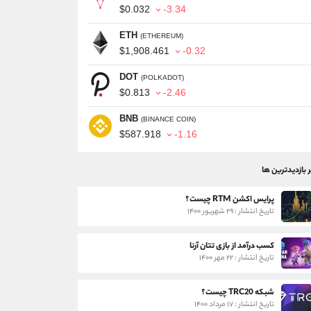
$0.032
-3.34
ETH
(ETHEREUM)
$1,908.461
-0.32
DOT
(POLKADOT)
$0.813
-2.46
BNB
(BINANCE COIN)
$587.918
-1.16
ر بازدیدترین ها
پرایس اکشن RTM چیست؟
تاریخ انتشار : ۲۹ شهریور ۱۴۰۰
کسب درآمد از بازی تتان آرنا
تاریخ انتشار : ۲۲ مهر ۱۴۰۰
شبکه TRC20 چیست؟
تاریخ انتشار : ۱۷ مرداد ۱۴۰۰