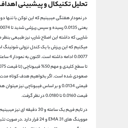
تحلیل تکنیکال و پیشبینی اهداف btt
در نمودار هفتگی میبینیم که این توکن با تنها دو
شارپی که داشته این اصلاح شارپ نیز طبیعی بنظر م
میکنیم که این ریزش با یک کندل نزولی شوتینگ است
0.0077 اد
صعودی شده است. اگر بخواهیم هدف کوتاه مدت 
قیمتی 0.0134 و بر اساس فیبوناچی نیز م
قیمت 0.0160 تا 0.0180 در نظر گرفت.
در تایم فریم یک ساعته و 30 د
مووینگ های EMA 31 و 24 قرا